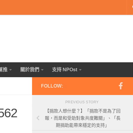
幫推
關於我們
支持 NPOst
FOLLOW:
PREVIOUS STORY
562
【捐款人想什麼？】「捐款不是為了回
報，而是和受助對象共度難關」、「長
期捐助能帶來穩定的支持」