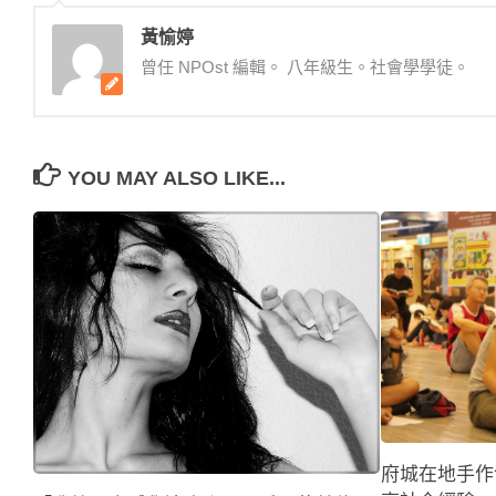
黃愉婷
曾任 NPOst 編輯。 八年級生。社會學學徒。
YOU MAY ALSO LIKE...
府城在地手作包