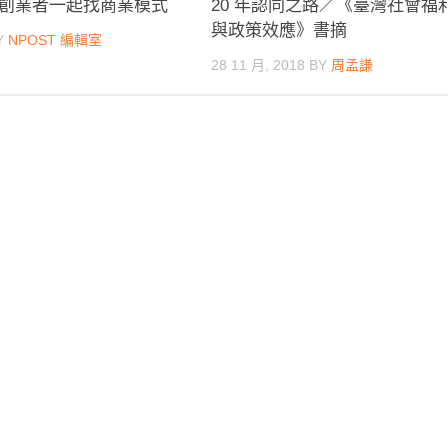
創業者一起找商業模式
20 年認同之路／《臺灣社會福
與政策效應》書摘
Y
NPOST 編輯室
28 11 月, 2018
BY
周孟謙