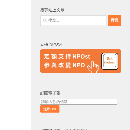
搜尋站上文章
搜
尋
關
鍵
支持 NPOST
字:
訂閱電子報