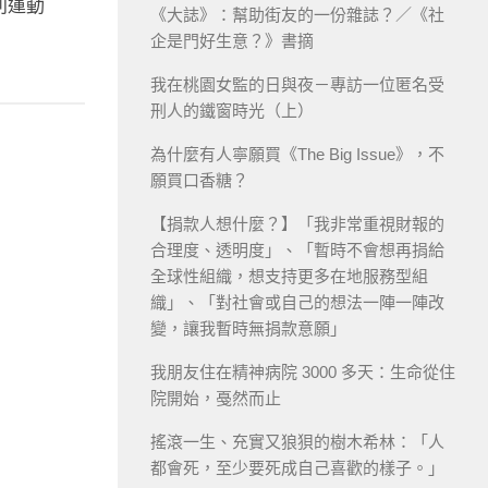
利運動
《大誌》：幫助街友的一份雜誌？／《社
企是門好生意？》書摘
我在桃園女監的日與夜－專訪一位匿名受
刑人的鐵窗時光（上）
為什麼有人寧願買《The Big Issue》，不
願買口香糖？
【捐款人想什麼？】「我非常重視財報的
合理度、透明度」、「暫時不會想再捐給
全球性組織，想支持更多在地服務型組
織」、「對社會或自己的想法一陣一陣改
變，讓我暫時無捐款意願」
我朋友住在精神病院 3000 多天：生命從住
院開始，戞然而止
搖滾一生、充實又狼狽的樹木希林：「人
都會死，至少要死成自己喜歡的樣子。」