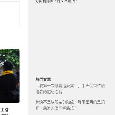
訂閱粉絲團，好文不漏接！
熱門文章
「我第一次感覺這麼爽！」手天使首位使
用者的體驗心得
慈濟不是以服裝分階級、靜思堂用的是銅
瓦，慈濟人澄清網路謠言
組工會