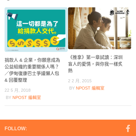
《推拿》第一章試讀：深圳
捐款人 & 企業，你願意成為
盲人的愛情，與你我一樣炙
公益組織的重要關係人嗎？
熱
／伊甸復康巴士爭議懶人包
& 回覆整理
2 2 月, 2015
BY
NPOST 編輯室
22 5 月, 2018
BY
NPOST 編輯室
FOLLOW: