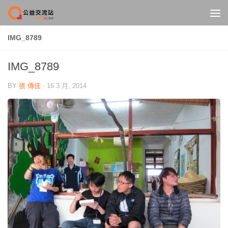
Skip to content
IMG_8789
IMG_8789
BY
張 傳佳
·
16 3 月, 2014