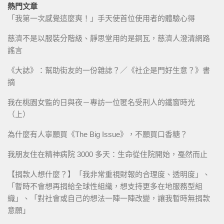
熱門文章
「我第一次感覺這麼爽！」手天使首位使用者的體驗心得
慈濟不是以服裝分階級、靜思堂用的是銅瓦，慈濟人澄清網路
謠言
《大誌》：幫助街友的一份雜誌？／《社企是門好生意？》書
摘
我在桃園女監的日與夜－專訪一位匿名受刑人的鐵窗時光
（上）
為什麼有人寧願買《The Big Issue》，不願買口香糖？
我朋友住在精神病院 3000 多天：生命從住院開始，戞然而止
【捐款人想什麼？】「我非常重視財報的合理度、透明度」、
「暫時不會想再捐給全球性組織，想支持更多在地服務型組
織」、「對社會或自己的想法一陣一陣改變，讓我暫時無捐款
意願」