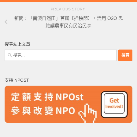
PREVIOUS STORY
新聞：「南澳自然田」首屆【插秧節】，活用 O2O 思
維讓農事民有民治民享
搜尋站上文章
搜
尋
關
鍵
支持 NPOST
字: