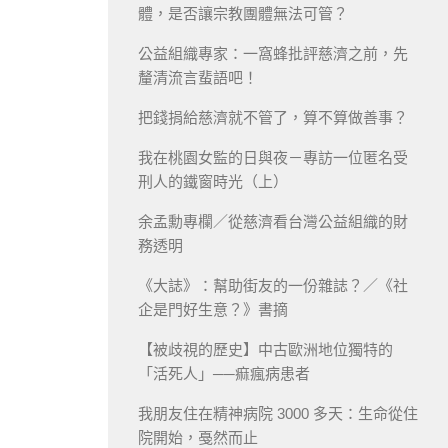
體，是否讓宗教團體無法可管？
公益組織專家：一窩蜂批評慈濟之前，先
釐清流言蜚語吧！
把錢捐給慈濟就不管了，算不算做善事？
我在桃園女監的日與夜－專訪一位匿名受
刑人的鐵窗時光（上）
余孟勳專欄／從慈濟看台灣公益組織的財
務透明
《大誌》：幫助街友的一份雜誌？／《社
企是門好生意？》書摘
【被歧視的歷史】中古歐洲地位獨特的
「活死人」──痲瘋病患者
我朋友住在精神病院 3000 多天：生命從住
院開始，戞然而止