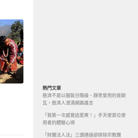
熱門文章
慈濟不是以服裝分階級、靜思堂用的是銅
瓦，慈濟人澄清網路謠言
「我第一次感覺這麼爽！」手天使首位使
用者的體驗心得
「財團法人法」三讀通過卻排除宗教團