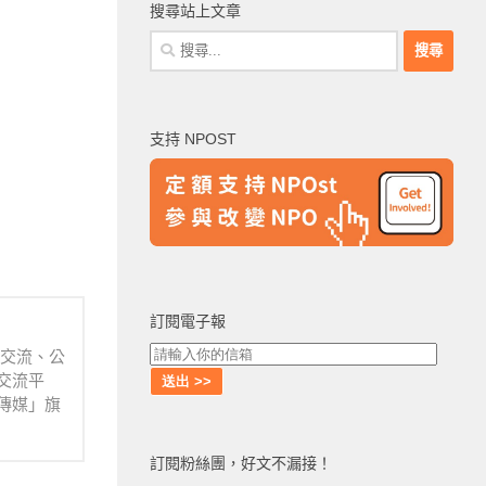
搜尋站上文章
搜
尋
關
鍵
支持 NPOST
字:
訂閱電子報
業交流、公
交流平
傳媒」旗
訂閱粉絲團，好文不漏接！