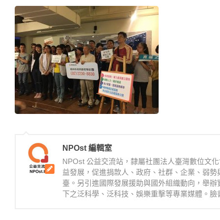
NPOst 編輯室
NPOst 公益交流站，隸屬社團法人臺灣數位
益發展，促進捐款人、政府、社群、企業、弱勢
臺。另引進國際發展援助與國外組織動向，舉辦
下之泛科學、泛科技、娛樂重擊等專業媒體。臉書：https://