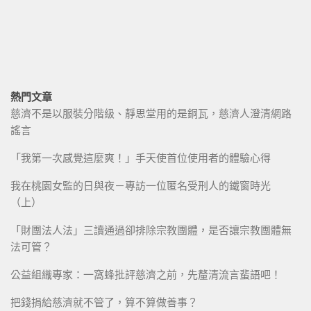
熱門文章
慈濟不是以服裝分階級、靜思堂用的是銅瓦，慈濟人澄清網路
謠言
「我第一次感覺這麼爽！」手天使首位使用者的體驗心得
我在桃園女監的日與夜－專訪一位匿名受刑人的鐵窗時光
（上）
「財團法人法」三讀通過卻排除宗教團體，是否讓宗教團體無
法可管？
公益組織專家：一窩蜂批評慈濟之前，先釐清流言蜚語吧！
把錢捐給慈濟就不管了，算不算做善事？