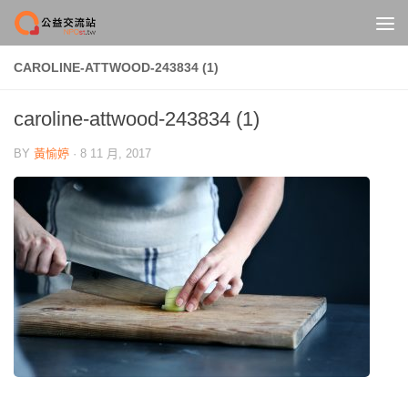
Skip to content
CAROLINE-ATTWOOD-243834 (1)
caroline-attwood-243834 (1)
BY
黃愉婷
·
8 11 月, 2017