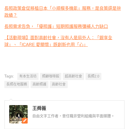
長照政策倉促移植日本「小規模多機能」服務，是良策還是拚
政績？
長照需求告急，「優照護」短期照護服務彌補人力缺口
【活動現場】面對高齡社會，沒有人是局外人：「銀享全
球」、「ICARE 愛關懷」既創新也用「心」
Tags:
有本生活坊
照顧咖啡館
超高齡社會
長照2.0
長照在地服務
高齡照護
高齡社會
王舜薇
自由文字工作者，曾任職非營利組織與平面媒體。