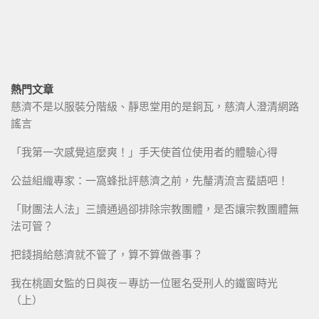
熱門文章
慈濟不是以服裝分階級、靜思堂用的是銅瓦，慈濟人澄清網路
謠言
「我第一次感覺這麼爽！」手天使首位使用者的體驗心得
公益組織專家：一窩蜂批評慈濟之前，先釐清流言蜚語吧！
「財團法人法」三讀通過卻排除宗教團體，是否讓宗教團體無
法可管？
把錢捐給慈濟就不管了，算不算做善事？
我在桃園女監的日與夜－專訪一位匿名受刑人的鐵窗時光
（上）