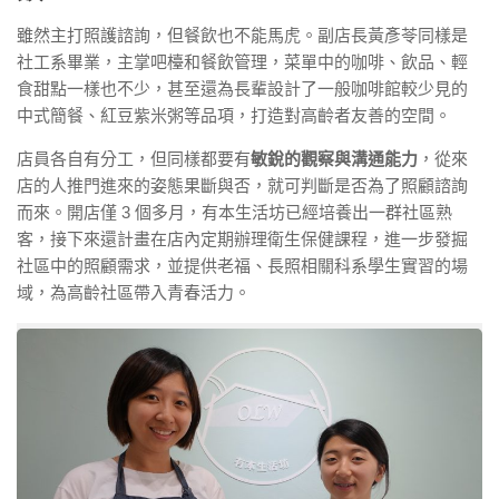
雖然主打照護諮詢，但餐飲也不能馬虎。副店長黃彥苓同樣是
社工系畢業，主掌吧檯和餐飲管理，菜單中的咖啡、飲品、輕
食甜點一樣也不少，甚至還為長輩設計了一般咖啡館較少見的
中式簡餐、紅豆紫米粥等品項，打造對高齡者友善的空間。
店員各自有分工，但同樣都要有
敏銳的觀察與溝通能力
，從來
店的人推門進來的姿態果斷與否，就可判斷是否為了照顧諮詢
而來。開店僅 3 個多月，有本生活坊已經培養出一群社區熟
客，接下來還計畫在店內定期辦理衛生保健課程，進一步發掘
社區中的照顧需求，並提供老福、長照相關科系學生實習的場
域，為高齡社區帶入青春活力。