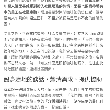
長協助我們認識社區，我們協助里長規劃活動。」
青銀互補，
年輕人讓里長感受到投入社區服務的熱情，里長也願意帶著有
本的員工在社區走動
，增加長輩對這間咖啡館的信任感，讓幾
個初來乍到的年輕生面孔，不至於被認為是居心不良的詐騙集
團。
除此之外，舉辦試吃會吸引社區長輩前來、建立熟客 Line 群組
固定發送訊息，都是有本培養「鐵粉」的祕訣。「我們不會等
客人自己開門進來，因為一般長輩比較少主動踏進這種看起來
很年輕的地方，多是在門口觀望，我們會去招呼長輩進來坐
坐，讓他們認識這間店的特別之處。」平常點完餐之後，店員
也不忘問來客一句：「知道什麼是照顧咖啡館嗎？」往往由此
開啟照顧話題、連結社區關係。
設身處地的談話，釐清需求、提供協助
有本跟一般咖啡館最大的不同，就是提供免費且專業的照顧諮
詢服務，幫助社區民眾釐清長照需求。「我們的店員除了經營
餐飲，也要扮演像日本的『
介護相談員
』，站在民眾的最佳利
益，找出適合的照護方案。」紀金山說。