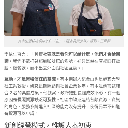
有本生活坊店長李依仁（左）、副店長黃彥苓／攝影：王舜薇
李依仁直言：「其實
社區就是看你可以給什麼，他們才會給回
饋
，我們不能打著照顧咖啡館的名號，卻只是坐在店裡面打電
腦、做餐飲，而不出去外面跟社區互動。」
互動，才是累積信任的基礎
。有本創辦人紀金山也是靜宜大學
社工系教授，研究長期照顧與社會企業多年，有本是他嘗試結
合 2 者的具體成果。他觀察，政府推動長照成效不彰，有一個
原因是
長照資源缺乏可及性
。社區中缺乏連結各類資源、資訊
的角色，服務系統進入社區的能力沒有提升，使得民眾不知道
有資源可以申請。
新創經營模式，維護人本初衷