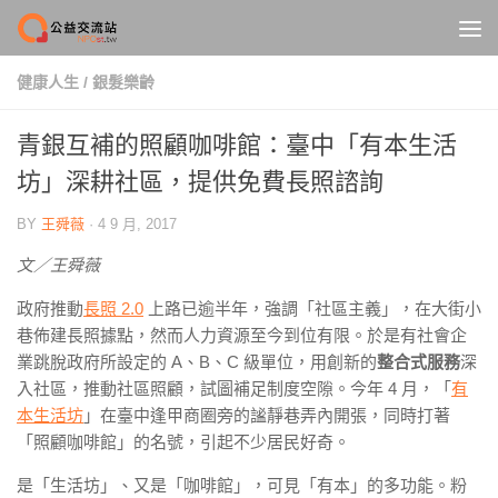
Skip to content
健康人生
/
銀髮樂齡
青銀互補的照顧咖啡館：臺中「有本生活
坊」深耕社區，提供免費長照諮詢
BY
王舜薇
·
4 9 月, 2017
文／王舜薇
政府推動
長照 2.0
上路已逾半年，強調「社區主義」，在大街小
巷佈建長照據點，然而人力資源至今到位有限。於是有社會企
業跳脫政府所設定的 A、B、C 級單位，用創新的
整合式服務
深
入社區，推動社區照顧，試圖補足制度空隙。今年 4 月，「
有
本生活坊
」在臺中逢甲商圈旁的謐靜巷弄內開張，同時打著
「照顧咖啡館」的名號，引起不少居民好奇。
是「生活坊」、又是「咖啡館」，可見「有本」的多功能。粉