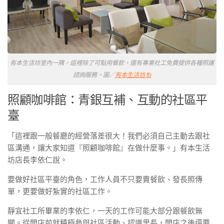
有本生活坊室內一隅，這裡除了可點用餐飲，還有專業社工免費提供各種照護
諮詢服務。圖／
有本生活坊 fb
照顧咖啡館：青銀互補、互動的社區平
臺
「這裡跟一般餐廳的經營落差很大！我們必須自己主動去跟社
區溝通，讓大家知道『照顧咖啡館』在做什麼事。」有本生活
坊店長李依仁說。
要做好社區平臺的角色，工作人員不只要賣餐飲、發長照傳
單，更要做好紮實的社區工作。
靜宜社工所畢業的李依仁，一天的工作可能大部分跟餐飲無
關。從開店前就積極參與社區活動、認識里長，開店之後還要