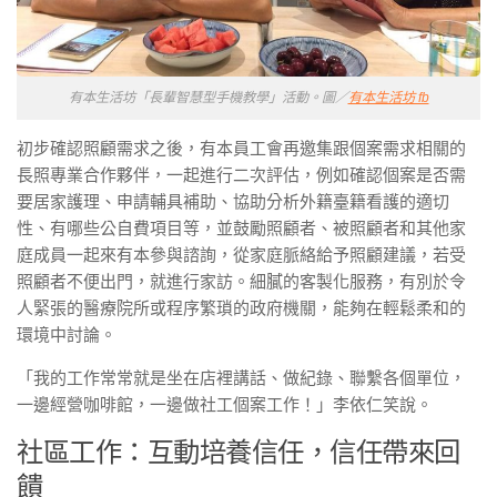
有本生活坊「長輩智慧型手機教學」活動。圖／
有本生活坊 fb
初步確認照顧需求之後，有本員工會再邀集跟個案需求相關的
長照專業合作夥伴，一起進行二次評估，例如確認個案是否需
要居家護理、申請輔具補助、協助分析外籍臺籍看護的適切
性、有哪些公自費項目等，並鼓勵照顧者、被照顧者和其他家
庭成員一起來有本參與諮詢，從家庭脈絡給予照顧建議，若受
照顧者不便出門，就進行家訪。細膩的客製化服務，有別於令
人緊張的醫療院所或程序繁瑣的政府機關，能夠在輕鬆柔和的
環境中討論。
「我的工作常常就是坐在店裡講話、做紀錄、聯繫各個單位，
一邊經營咖啡館，一邊做社工個案工作！」李依仁笑說。
社區工作：互動培養信任，信任帶來回
饋