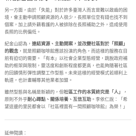
另一方面，由於「失能」對於許多臺灣人而言是難以啟齒的困
境，會主動申請照顧資源的人很少，長照單位空有錢也找不到
個案，加上請外籍看護的人被排除在長照補助之外，造成使用
長照的比例偏低。
紀金山認為，
連結資源、主動開案，並改變社區對於「照顧」
的觀念
，就是照顧咖啡館應該扮演的角色，而這樣的服務在目
前有迫切的需要。
「有本」以社會企業型態經營，跳脫政府補
助的框架與限制，靈活度和創新程度都更高，也能夠隨著社區
的回饋情形彈性調整工作型態。未來這樣的經營模式若順利上
軌道，也計畫輔導其他業者加盟。
雖然型態與名稱是新穎的，但
社區工作的本質終究是「人」
，
原則不外乎
耐心蹲點、關係培養、互信互助
。李依仁說：「希
望這邊的里民都會以『社區裡面有一間照顧咖啡館』為榮！」
延伸閱讀：