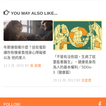
YOU MAY ALSO LIKE...
年節連假看什麼？這些電影
讓你有機會直視身心障礙者
「不管有沒有錢，生病了就
以及 他的家人
要能看醫生」，健康是身而
12 2 月, 2015
BY
吳 易珊
為人的基本權利／SDGs-
3（健康篇）
29 11 月, 2017
BY
白宜君
FOLLOW: