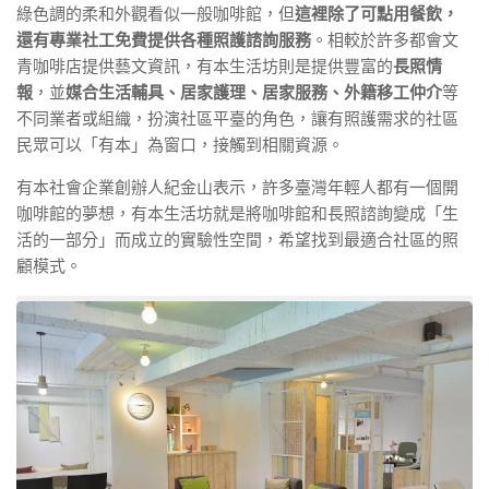
綠色調的柔和外觀看似一般咖啡館，但
這裡除了可點用餐飲，
還有專業社工免費提供各種照護諮詢服務
。相較於許多都會文
青咖啡店提供藝文資訊，有本生活坊則是提供豐富的
長照情
報
，並
媒合生活輔具、居家護理、居家服務、外籍移工仲介
等
不同業者或組織，扮演社區平臺的角色，讓有照護需求的社區
民眾可以「有本」為窗口，接觸到相關資源。
有本社會企業創辦人紀金山表示，許多臺灣年輕人都有一個開
咖啡館的夢想，有本生活坊就是將咖啡館和長照諮詢變成「生
活的一部分」而成立的實驗性空間，希望找到最適合社區的照
顧模式。