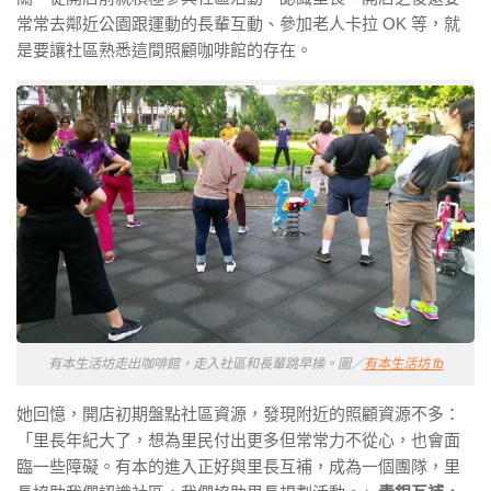
常常去鄰近公園跟運動的長輩互動、參加老人卡拉 OK 等，就
是要讓社區熟悉這間照顧咖啡館的存在。
有本生活坊走出咖啡館，走入社區和長輩跳早操。圖／
有本生活坊 fb
她回憶，開店初期盤點社區資源，發現附近的照顧資源不多：
「里長年紀大了，想為里民付出更多但常常力不從心，也會面
臨一些障礙。有本的進入正好與里長互補，成為一個團隊，里