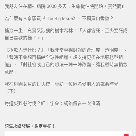
我朋友住在精神病院 3000 多天：生命從住院開始，戞然而止
為什麼有人寧願買《The Big Issue》，不願買口香糖？
搖滾一生、充實又狼狽的樹木希林：「人都會死，至少要死成
自己喜歡的樣子。」
【捐款人想什麼？】「我非常重視財報的合理度、透明度」、
「暫時不會想再捐給全球性組織，想支持更多在地服務型組
織」、「對社會或自己的想法一陣一陣改變，讓我暫時無捐款
意願」
我在桃園女監的日與夜－專訪一位匿名受刑人的鐵窗時光
（下）
每逢災難必討伐？紅十字會：網路傳言一次澄清
認識永續發展，鎖定專欄！