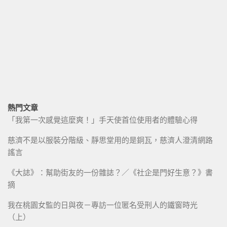
熱門文章
「我第一次感覺這麼爽！」手天使首位使用者的體驗心得
慈濟不是以服裝分階級、靜思堂用的是銅瓦，慈濟人澄清網路
謠言
《大誌》：幫助街友的一份雜誌？／《社企是門好生意？》書
摘
我在桃園女監的日與夜－專訪一位匿名受刑人的鐵窗時光
（上）