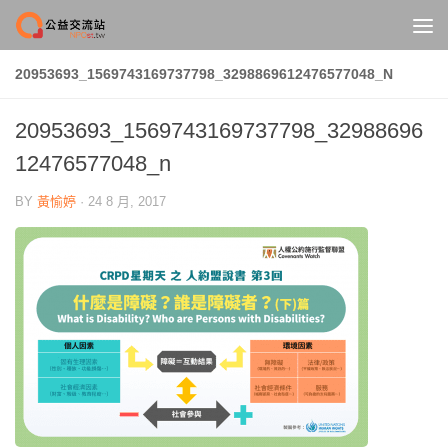
Skip to content
20953693_1569743169737798_3298869612476577048_N
20953693_1569743169737798_32988696
12476577048_n
BY
黃愉婷
·
24 8 月, 2017