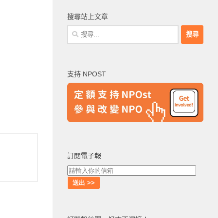
搜尋站上文章
搜
尋
關
鍵
支持 NPOST
字:
訂閱電子報