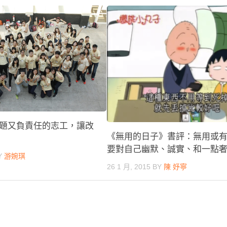
題又負責任的志工，讓改
《無用的日子》書評：無用或
要對自己幽默、誠實、和一點
Y
游婉琪
26 1 月, 2015
BY
陳 妤寧