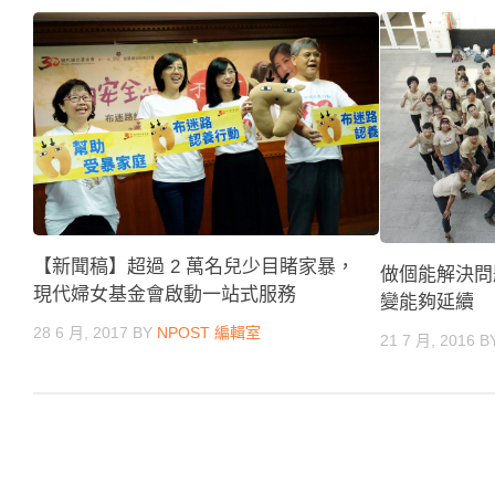
【新聞稿】超過 2 萬名兒少目睹家暴，
做個能解決問
現代婦女基金會啟動一站式服務
變能夠延續
28 6 月, 2017
BY
NPOST 編輯室
21 7 月, 2016
B