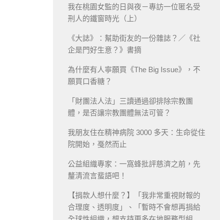
我在桃園女監的日與夜－專訪一位匿名受
刑人的鐵窗時光（上）
《大誌》：幫助街友的一份雜誌？／《社
企是門好生意？》書摘
為什麼有人寧願買《The Big Issue》，不
願買口香糖？
「財團法人法」三讀通過卻排除宗教團
體，是否讓宗教團體無法可管？
我朋友住在精神病院 3000 多天：生命從住
院開始，戞然而止
公益組織專家：一窩蜂批評慈濟之前，先
釐清流言蜚語吧！
【捐款人想什麼？】「我非常重視財報的
合理度、透明度」、「暫時不會想再捐給
全球性組織，想支持更多在地服務型組