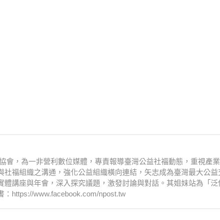
文化協會，為一非營利數位媒體，專責報導臺灣公益社福動態，重視產
與社福組織之溝通，強化公益組織橫向連結，矢志成為臺灣最大公益
實體講座與年會，深入探究議題，激發討論與對話。其姐妹站為「泛
www.facebook.com/npost.tw