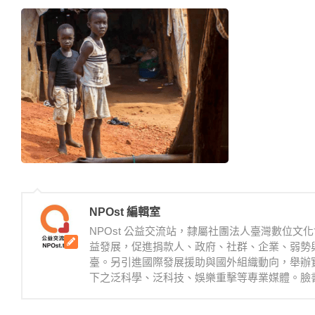
NPOst 編輯室
NPOst 公益交流站，隸屬社團法人臺灣數位
益發展，促進捐款人、政府、社群、企業、弱勢
臺。另引進國際發展援助與國外組織動向，舉辦
下之泛科學、泛科技、娛樂重擊等專業媒體。臉書：https://