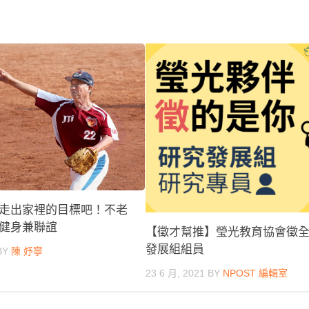
走出家裡的目標吧！不老
健身兼聯誼
【徵才幫推】瑩光教育協會徵
發展組組員
BY
陳 妤寧
23 6 月, 2021
BY
NPOST 編輯室