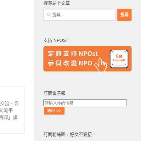
搜尋站上文章
搜
尋
關
鍵
支持 NPOST
字:
訂閱電子報
業交流、公
交流平
傳媒」旗
訂閱粉絲團，好文不漏接！