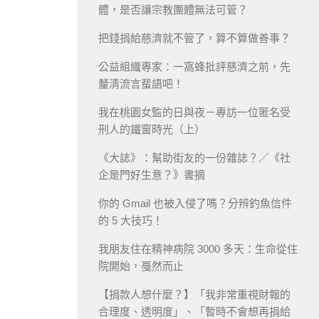
體，是否讓宗教團體無法可管？
把錢捐給慈濟就不管了，算不算做善事？
公益組織專家：一窩蜂批評慈濟之前，先
釐清流言蜚語吧！
我在桃園女監的日與夜－專訪一位匿名受
刑人的鐵窗時光（上）
《大誌》：幫助街友的一份雜誌？／《社
企是門好生意？》書摘
你的 Gmail 也被入侵了嗎？分辨釣魚信件
的 5 大技巧！
我朋友住在精神病院 3000 多天：生命從住
院開始，戞然而止
【捐款人想什麼？】「我非常重視財報的
合理度、透明度」、「暫時不會想再捐給