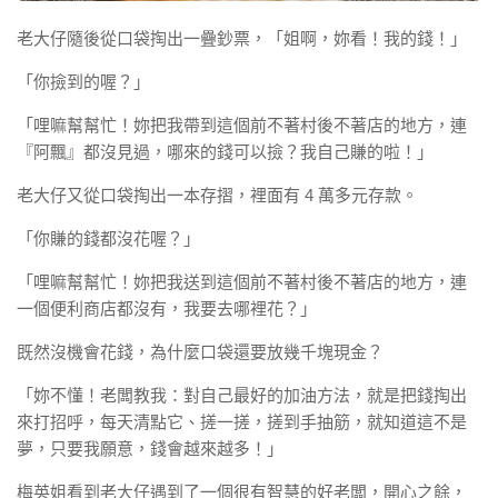
老大仔隨後從口袋掏出一疊鈔票，「姐啊，妳看！我的錢！」
「你撿到的喔？」
「哩嘛幫幫忙！妳把我帶到這個前不著村後不著店的地方，連
『阿飄』都沒見過，哪來的錢可以撿？我自己賺的啦！」
老大仔又從口袋掏出一本存摺，裡面有 4 萬多元存款。
「你賺的錢都沒花喔？」
「哩嘛幫幫忙！妳把我送到這個前不著村後不著店的地方，連
一個便利商店都沒有，我要去哪裡花？」
既然沒機會花錢，為什麼口袋還要放幾千塊現金？
「妳不懂！老闆教我：對自己最好的加油方法，就是把錢掏出
來打招呼，每天清點它、搓一搓，搓到手抽筋，就知道這不是
夢，只要我願意，錢會越來越多！」
梅英姐看到老大仔遇到了一個很有智慧的好老闆，開心之餘，