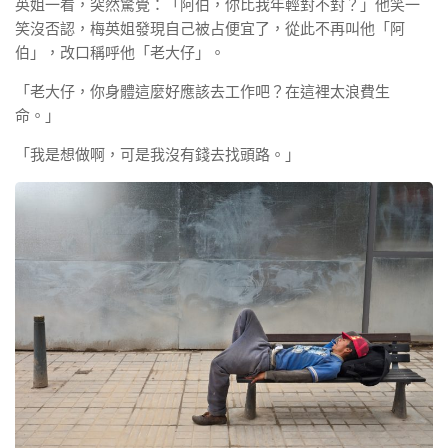
英姐一看，突然驚覺：「阿伯，你比我年輕對不對？」他笑一
笑沒否認，梅英姐發現自己被占便宜了，從此不再叫他「阿
伯」，改口稱呼他「老大仔」。
「老大仔，你身體這麼好應該去工作吧？在這裡太浪費生
命。」
「我是想做啊，可是我沒有錢去找頭路。」