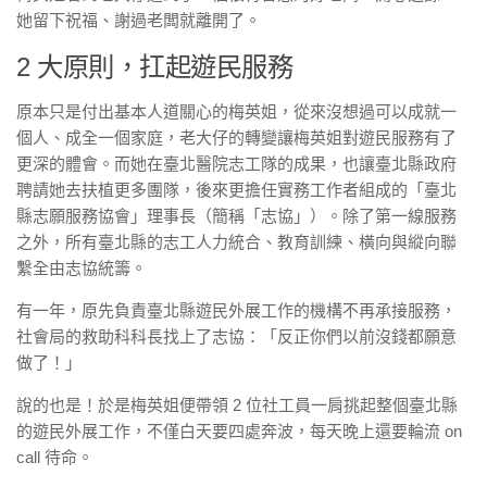
她留下祝福、謝過老闆就離開了。
2 大原則，扛起遊民服務
原本只是付出基本人道關心的梅英姐，從來沒想過可以成就一
個人、成全一個家庭，老大仔的轉變讓梅英姐對遊民服務有了
更深的體會。而她在臺北醫院志工隊的成果，也讓臺北縣政府
聘請她去扶植更多團隊，後來更擔任實務工作者組成的「臺北
縣志願服務協會」理事長（簡稱「志協」）。除了第一線服務
之外，所有臺北縣的志工人力統合、教育訓練、橫向與縱向聯
繫全由志協統籌。
有一年，原先負責臺北縣遊民外展工作的機構不再承接服務，
社會局的救助科科長找上了志協：「反正你們以前沒錢都願意
做了！」
說的也是！於是梅英姐便帶領 2 位社工員一肩挑起整個臺北縣
的遊民外展工作，不僅白天要四處奔波，每天晚上還要輪流 on
call 待命。