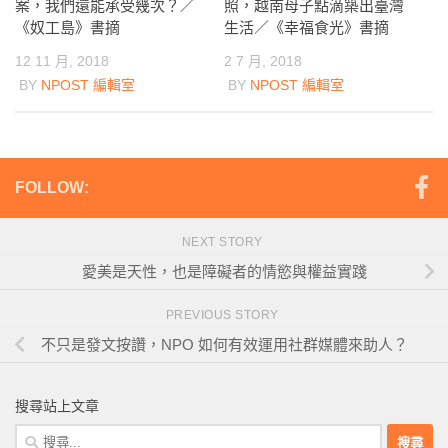
照，越南母子點滴築出臺灣
案，我們還能承受幾次？／
生活／《幸福食光》書摘
《奴工島》書摘
2 7 月, 2018
12 11 月, 2018
BY
NPOST 編輯室
BY
NPOST 編輯室
FOLLOW:
NEXT STORY
愛美是天性，也是障礙者的情慾與權益實踐
PREVIOUS STORY
不只是發文按讚，NPO 如何有效運用社群媒體來助人？
搜尋站上文章
搜