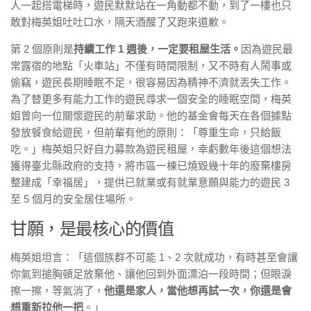
人一起搭電梯時，遊民默默站在一角動都不動，到了一樓也只
敢對梅英姐吐吐口水，隔天酒醒了又跑來道歉。
第 2 個原則是
持續工作 1 週後，一定要租屋生活。
因為遊民最
常露宿的地點「火車站」不僅有時間限制，又不時有人鬧事或
偷竊，遊民長期睡眠不足，很容易因為精神不濟就丟失工作。
為了替更多有能力工作的遊民尋求一個安全的睡眠空間，梅英
姐曾向一位關懷遊民的前輩求助。他的基金會每天在各個據點
發放餐食給遊民，但前輩有他的原則：「尊重生命，只給飯
吃。」梅英姐只好自力募款為遊民租屋，幸虧數年後這個想法
獲得臺北縣政府的支持，將市區一棟已燒毀幾十年的廢棄樓房
整建成「幸福居」，提供已就業或有就業意願與能力的遊民 3
至 5 個月的安全居住場所。
甘願，是最核心的價值
梅英姐坦言：「這個族群不可能 1、2 次就成功，有時甚至會讓
你氣到搥胸頓足放棄他、讓他回到外面漂泊一段時間；但眼淚
擦一擦，等氣消了，
他還是家人，當他想再試一次，你還是會
想重新拉他一把
。」