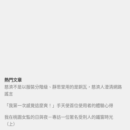
熱門文章
慈濟不是以服裝分階級、靜思堂用的是銅瓦，慈濟人澄清網路
謠言
「我第一次感覺這麼爽！」手天使首位使用者的體驗心得
我在桃園女監的日與夜－專訪一位匿名受刑人的鐵窗時光
（上）