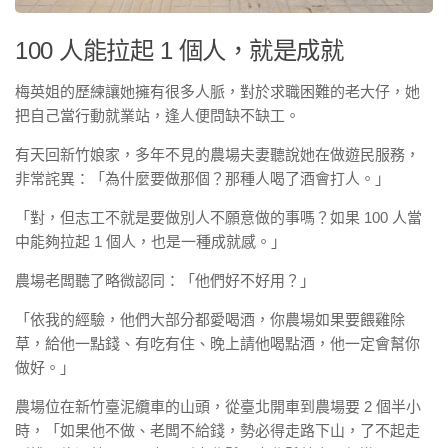
100 人能拉起 1 個人，就是成就
梅英姐的歷練讓她擁有很多人脈，對於求職困難的老大仔，她
把自己當行動就業站，逢人便問缺不缺工。
有天回新竹娘家，多年不見的農場夫妻聽說她在做遊民服務，
非常詫異：「為什麼要做那個？那種人喝了酒會打人。」
「對，但志工不就是要做別人不願意做的事嗎？如果 100 人當
中能夠拉起 1 個人，也是一種成就感。」
農場老闆聽了略微認同：「他們好不好用？」
「依我的經驗，他們大部分都愛喝酒，你農場如果要餵雞除
草，給他一點錢、有吃有住、晚上請他喝點酒，他一定會幫你
做好。」
農場位在新竹臺泥纜車的山頭，從臺北開車到農場要 2 個半小
時，「如果他不做、老闆不給錢，勢必得走路下山，了不起走