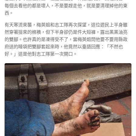
每個去看他的都是壞人，不是要趕走他，就是要清理掉他的東
西。
有天寒流來襲，梅英姐和志工隊再次探望，這位遊民上半身雖
然穿著撿來的棉襖，但下半身卻仍是件大短褲，露出黑黑油亮
的雙腳。也許真的是凍得受不了，當梅英姐問他要不要用縣政
府送的睡袋把雙腳套起來時，他竟然以臺語回應：「不然也
好。」這是他對志工隊第一次開口。