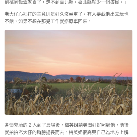
到桃園龍潭就累了，走不到臺北縣，臺北縣就少一個遊民。」
老大仔心裡打的主意則是好久沒坐車了，有人要載他出去玩也
不錯，如果不想在那兒工作就搭原車回來。
各懷鬼胎的 2 人到了農場後，梅英姐請老闆好好照顧他，隨後
就拍拍老大仔的肩膀揚長而去。梅英姐很高興自己為地方上解