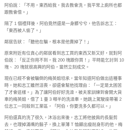
阿伯說：「不用，東西給我，我去教會洗，我平常上廁所也都
跟教會借。」
隔了 1 個禮拜後，阿伯竟然還是一身髒兮兮，他告訴志工：
「東西被人偷了。」
鄰居告狀：「聽他在騙，根本是他賣掉了！」
原來附近有位貪心的鄰居看到志工買的東西又新又好，就對阿
伯說：「反正你用不到，我 200 塊跟你買！」平時能乞討到 10
塊、 20 塊就很高興的阿伯，當然立刻成交。
現在已經不會被騙倒的梅英姐坦承，當年知道阿伯做出這種事
時，她和志工雖然沮喪，卻還會幫他找理由：「一定是太困苦
了才會這樣。」為了讓阿伯好好洗澡，被夫家訓練到會開大貨
車的梅英姐，借了 1 臺 3 噸半的洗澡車，她跳上駕駛座帶著 2
位志工一同殺到工業區，「阿伯，你要洗多久都可以。」
阿伯還真的洗了很久，沐浴出來後，志工將他披肩的長髮剪
去，也理掉滿嘴的鬍子，換上單薄 T 恤顯出瘦削身形的他，梅