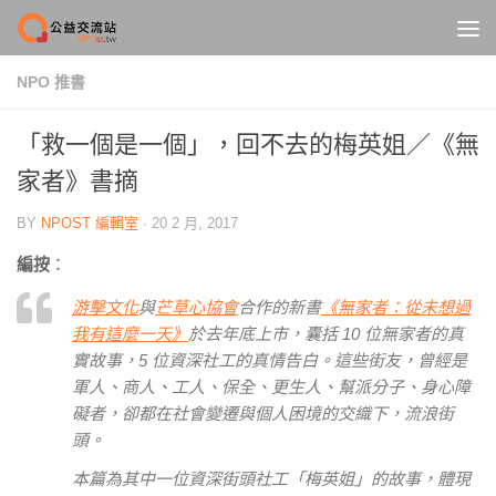
Skip to content
NPO 推書
「救一個是一個」，回不去的梅英姐／《無
家者》書摘
BY
NPOST 編輯室
·
20 2 月, 2017
編按
：
游擊文化
與
芒草心協會
合作的新書
《無家者：從未想過
我有這麼一天》
於去年底上市，囊括 10 位無家者的真
實故事，5 位資深社工的真情告白。這些街友，曾經是
軍人、商人、工人、保全、更生人、幫派分子、身心障
礙者，卻都在社會變遷與個人困境的交織下，流浪街
頭。
本篇為其中一位資深街頭社工「梅英姐」的故事，體現