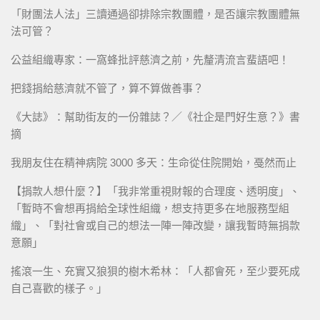
「財團法人法」三讀通過卻排除宗教團體，是否讓宗教團體無
法可管？
公益組織專家：一窩蜂批評慈濟之前，先釐清流言蜚語吧！
把錢捐給慈濟就不管了，算不算做善事？
《大誌》：幫助街友的一份雜誌？／《社企是門好生意？》書
摘
我朋友住在精神病院 3000 多天：生命從住院開始，戞然而止
【捐款人想什麼？】「我非常重視財報的合理度、透明度」、
「暫時不會想再捐給全球性組織，想支持更多在地服務型組
織」、「對社會或自己的想法一陣一陣改變，讓我暫時無捐款
意願」
搖滾一生、充實又狼狽的樹木希林：「人都會死，至少要死成
自己喜歡的樣子。」