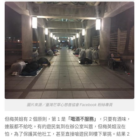
圖片來源／臺灣芒草心慈善協會 Facebook 粉絲專頁
但梅英姐有 2 個原則，第 1 是
「喝酒不服務」
，只要有酒味，
連飯都不給吃。有的遊民氣到在辦公室叫囂，但梅英姐沒在
怕，為了保護其他社工，甚至直接嗆遊民到樓下單挑。結果 2