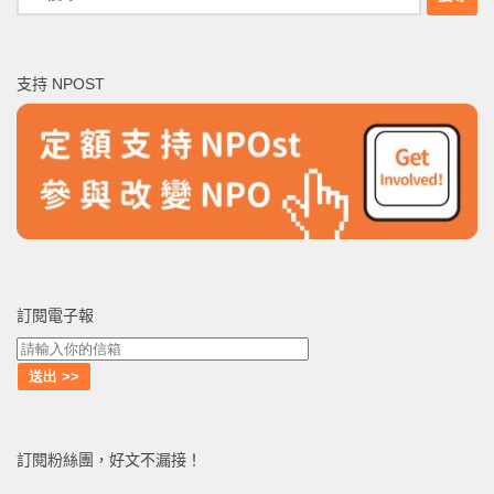
尋
關
鍵
支持 NPOST
字:
訂閱電子報
訂閱粉絲團，好文不漏接！