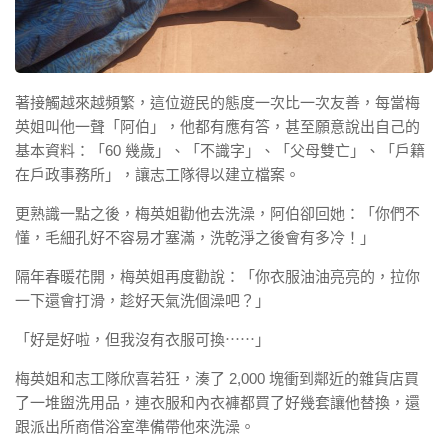
著接觸越來越頻繁，這位遊民的態度一次比一次友善，每當梅
英姐叫他一聲「阿伯」，他都有應有答，甚至願意說出自己的
基本資料：「60 幾歲」、「不識字」、「父母雙亡」、「戶籍
在戶政事務所」，讓志工隊得以建立檔案。
更熟識一點之後，梅英姐勸他去洗澡，阿伯卻回她：「你們不
懂，毛細孔好不容易才塞滿，洗乾淨之後會有多冷！」
隔年春暖花開，梅英姐再度勸說：「你衣服油油亮亮的，拉你
一下還會打滑，趁好天氣洗個澡吧？」
「好是好啦，但我沒有衣服可換⋯⋯」
梅英姐和志工隊欣喜若狂，湊了 2,000 塊衝到鄰近的雜貨店買
了一堆盥洗用品，連衣服和內衣褲都買了好幾套讓他替換，還
跟派出所商借浴室準備帶他來洗澡。