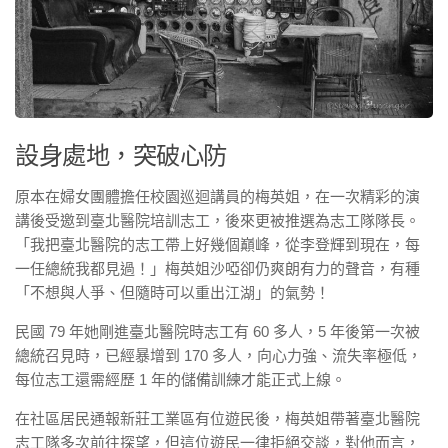
設身處地，突破心防
原本在婦女團體擔任校園巡迴講員的梅英姐，在一次精彩的演
講後受邀到臺北醫院培訓志工，後來更被推選為志工隊隊長。
「我把臺北醫院的志工帶上好幾個巔峰，從李登輝到現在，每
一任總統我都見過！」梅英姐沙啞卻仍爽朗有力的聲音，有種
「不想與人爭、但隨時可以重出江湖」的氣勢！
民國 79 年她剛進臺北醫院時志工有 60 多人，5 年後第一次被
總統召見時，已經暴增到 170 多人，向心力強、流失率極低，
每位志工還需經歷 1 年的儲備訓練才能正式上線。
在社區居民通報新莊工業區有位遊民後，梅英姐帶著臺北醫院
志工隊多次前往探望，但這位遊民一律拒絕交談，對他而言，