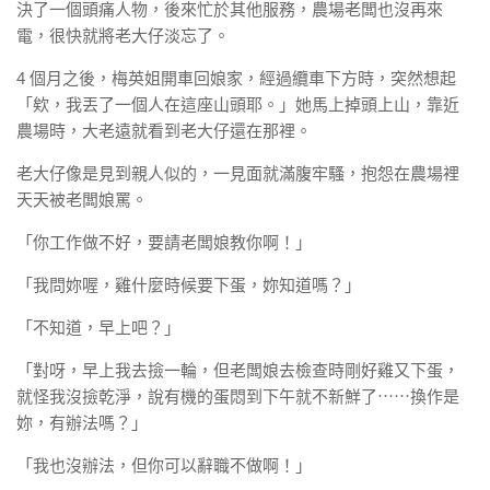
決了一個頭痛人物，後來忙於其他服務，農場老闆也沒再來
電，很快就將老大仔淡忘了。
4 個月之後，梅英姐開車回娘家，經過纜車下方時，突然想起
「欸，我丟了一個人在這座山頭耶。」她馬上掉頭上山，靠近
農場時，大老遠就看到老大仔還在那裡。
老大仔像是見到親人似的，一見面就滿腹牢騷，抱怨在農場裡
天天被老闆娘罵。
「你工作做不好，要請老闆娘教你啊！」
「我問妳喔，雞什麼時候要下蛋，妳知道嗎？」
「不知道，早上吧？」
「對呀，早上我去撿一輪，但老闆娘去檢查時剛好雞又下蛋，
就怪我沒撿乾淨，說有機的蛋悶到下午就不新鮮了⋯⋯換作是
妳，有辦法嗎？」
「我也沒辦法，但你可以辭職不做啊！」