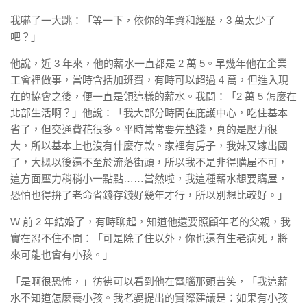
我嚇了一大跳：「等一下，依你的年資和經歷，3 萬太少了
吧？」
他說，近 3 年來，他的薪水一直都是 2 萬 5。早幾年他在企業
工會裡做事，當時含括加班費，有時可以超過 4 萬，但進入現
在的協會之後，便一直是領這樣的薪水。我問：「2 萬 5 怎麼在
北部生活啊？」他說：「我大部分時間在庇護中心，吃住基本
省了，但交通費花很多。平時常常要先墊錢，真的是壓力很
大，所以基本上也沒有什麼存款。家裡有房子，我妹又嫁出國
了，大概以後還不至於流落街頭，所以我不是非得購屋不可，
這方面壓力稍稍小一點點……當然啦，我這種薪水想要購屋，
恐怕也得拚了老命省錢存錢好幾年才行，所以別想比較好。」
W 前 2 年結婚了，有時聊起，知道他還要照顧年老的父親，我
實在忍不住不問：「可是除了住以外，你也還有生老病死，將
來可能也會有小孩。」
「是啊很恐怖，」彷彿可以看到他在電腦那頭苦笑，「我這薪
水不知道怎麼養小孩。我老婆提出的實際建議是：如果有小孩