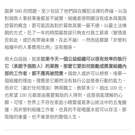
圓夢 580 的問題，至少包括了他們踩在觸犯法律的界線，以及
對捐款人事前事後都並不誠實，組織者很明顯沒有成本與風險
控管的概念，更可能因為對於募款其實一竅不通，以最土法煉
鋼的方式，花了一年的時間募款卻只夠支付員工薪資（實情是
否如此，或仍有弊端未爆，在此不論）。然而這都跟「非營利
組織中的人事費用比例」沒有關係。
用大白話說，就是
如果今天一個公益組織可以很有效率的執行
它（承諾予捐款人）的業務，那麼它要如何鼓勵或獎賞組織內
部的工作者，都不應再被問責。
捐款人或許可以想想，唾棄一
個組織的理由，理應是它顯然沒有執行公益慈善行動的能力，
而非它（基於任何理由）聘用職工、敘薪多少。捐出 100 元，
也希望 100 元都是由需要幫助的人得到，這是很能理解的心
願，可惜，世界上不存在家庭小精靈或是茅山術法中的五鬼搬
運，而非營利組織工作者，也真的不是喝露水就可以存活，那
陰暗的後臺，也不會是他的整個人生。