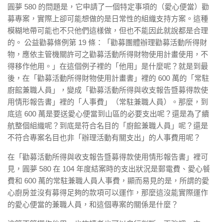
圓夢 580 的問題是，它申請了一個特定事項的（愛心便當）勸
募專案，實際上卻可能想做的是日常性的組織支持方案。這種
模糊地帶可能也不只他們這樣做，但也不能因此就說都是合理
的。 公益勸募條例第 19 條：「勸募團體辦理勸募活動所得財
物，應依主管機關許可之勸募活動所得財物使用計畫使用，不
得移作他用。」在這個例子裡的「他用」是什麼呢？就是到最
後，在「勸募活動所得財物使用計畫書」裡的 600 萬的「常駐
廚館兼職人員」，變成「勸募活動所得與收支報告暨募得款使
用情形報告書」裡的「人事費」（常駐兼職人員）。那麼，到
底這 600 萬是要送愛心便當到山區的必要支出呢？還是為了續
航整個組織呢？到底是符合名目的「廚館兼職人員」呢？還是
不符合專案名目也非「辦理活動有關支出」的人事費用呢？
在「勸募活動所得與收支報告暨募得款使用情形報告書」裡可
見，圓夢 580 在 104 年度結案時的支出狀況是郵電費、愛心餐
費和 600 萬的常駐兼職人員人事費，顯而易見的是，所謂的愛
心廚房並沒有募得足夠的款項可以運作，那麼這沒能實際運作
的愛心便當的兼職人員，和這個專案的關係是什麼？