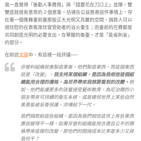
我一直覺得「後勤人事費用」與「錢要花在刀口上」並陳，雙
雙造就很有意思的 2 個意象。彷彿在公益慈善這件事情上，存
在著一個像舞臺前臺那般正大光明又亮麗的空間，捐款人可以
很欣慰的在貴賓席欣賞受助者的浴火重生；而臺前的花費都是
共同創造光明的必要支出，在寒酸的後臺，才是「能省則省」
的部分。
在前述
文章
中，有這樣一段評議──
非營利組織就像製造業者。他們製造東西，而這個東西
就是「改變」。
我支持某個組織，是因為我相信這個組
織能用合理的價格，為世界帶來我想要看到的改變。
例
如，他們能讓更多的孩童接受藝術教育、為尼泊爾的小
朋友帶來可持續的衛生系統、或是確保世界上某些自然
美景能被妥善保護、流傳給下一代。
我們捐款給這些組織，是因為我們相信這世上有些東西
應該變得不一樣。如果非營利組織能用合理且公平的價
格帶來這樣的改變，那他們的間接成本比率是多少又與
我何干？