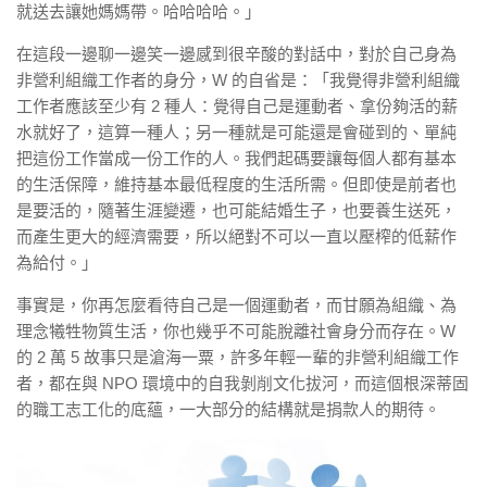
就送去讓她媽媽帶。哈哈哈哈。」
在這段一邊聊一邊笑一邊感到很辛酸的對話中，對於自己身為
非營利組織工作者的身分，W 的自省是：「我覺得非營利組織
工作者應該至少有 2 種人：覺得自己是運動者、拿份夠活的薪
水就好了，這算一種人；另一種就是可能還是會碰到的、單純
把這份工作當成一份工作的人。我們起碼要讓每個人都有基本
的生活保障，維持基本最低程度的生活所需。但即使是前者也
是要活的，隨著生涯變遷，也可能結婚生子，也要養生送死，
而產生更大的經濟需要，所以絕對不可以一直以壓榨的低薪作
為給付。」
事實是，你再怎麼看待自己是一個運動者，而甘願為組織、為
理念犧牲物質生活，你也幾乎不可能脫離社會身分而存在。W
的 2 萬 5 故事只是滄海一粟，許多年輕一輩的非營利組織工作
者，都在與 NPO 環境中的自我剝削文化拔河，而這個根深蒂固
的職工志工化的底蘊，一大部分的結構就是捐款人的期待。