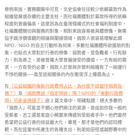
舉例來說，實務觀察中可見，文史協會往往較少依賴募款作為
組織發展或存續的主要支柱，而社福團體對於募款所得的依賴
程度則普遍偏高，這是因為在臺灣殘補式的社會福利制度中，
社福團體關切與服務的對象，相對來說容易被具體想像，無需
協手跋涉價值觀的辯論與闡揚領域，捐款人很容易理解此類
NPO／NGO 的自主行動所為何來，多數社福團體所欲援助的對
象，也貼合大眾對於行善的想像：弱勢者、受急難者。行有餘
力，則為善之，是被普羅大眾普遍接受的價值。一方有給的需
求、一方有受的必要，捐款人於是與非營利組織有了一組運行
不悖的關係──直至這組關係的內在衝突浮上檯面為止。
在
〈公益組織的後勤行政費用占比，為什麼不該當作捐款指
標？〉
及
〈捐款應該「指定用途」嗎？NPO的「後勤行政費
用」可能省過頭了〉
這 2 篇文章中，明確點題：絕大多數的
「捐款人」可能並不關心他們挹注的資源，是由如你我一般的
受薪者、志工還是家庭小精靈來傳遞到受助者手中。他們當然
希望把公益行善的效益最大化，畢竟，那才是他們的認同標
靶。而在這當中所產生的各種支出，則是如田徑或越野賽中的