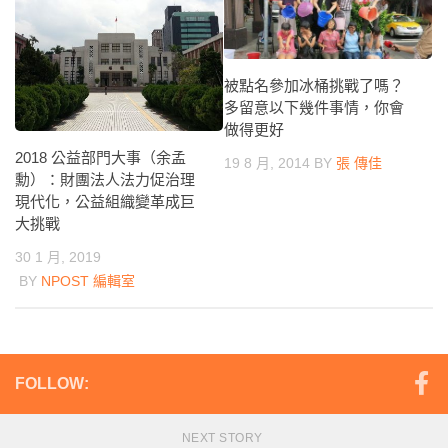
被點名參加冰桶挑戰了嗎？
多留意以下幾件事情，你會
做得更好
2018 公益部門大事（余孟
19 8 月, 2014
BY
張 傳佳
勳）：財團法人法力促治理
現代化，公益組織變革成巨
大挑戰
30 1 月, 2019
BY
NPOST 編輯室
FOLLOW:
NEXT STORY