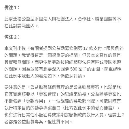
備注 1：
此處泛指公益型財團法人與社團法人，合作社、職業團體等不
在此討論範圍內。
備注 2：
本文刊出後，有讀者提到公益勸募條例第 17 條支付上限與例外
的問題，我覺得這是一個很重要的提問，但與本文寫作的意旨
其實較無關聯，而更像是募款技術細節與法律盲區或曖昧地帶
的問題。因為並沒有想要深入圓夢 580 案子的企圖，簡單說明
在此例中我個人的看法如下，仍歡迎討論。
要注意的是，公益勸募條例管理的是公益勸募專案，也就是說
它其實應該要以「專案管理」的思維來檢視，公益勸募專案也
不斷強調「專款專用」。一個組織的募款部門裡，可能同時有
執行特定目的的勸募專案窗口（比方說此例中的愛心便當），
也有進行日常性小額勸募或定期定額捐款的執行人員，理論上 2
者都是公益勸募專案，但性質不同。