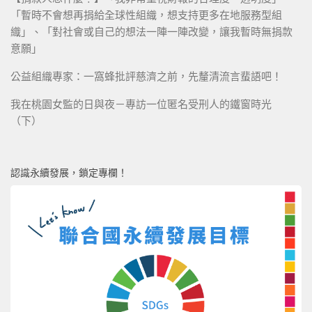
「暫時不會想再捐給全球性組織，想支持更多在地服務型組
織」、「對社會或自己的想法一陣一陣改變，讓我暫時無捐款
意願」
公益組織專家：一窩蜂批評慈濟之前，先釐清流言蜚語吧！
我在桃園女監的日與夜－專訪一位匿名受刑人的鐵窗時光
（下）
認識永續發展，鎖定專欄！