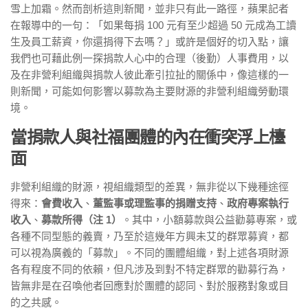
雪上加霜。然而剖析這則新聞，並非只有此一路徑，蘋果記者
在報導中的一句：「如果每捐 100 元有至少超過 50 元成為工讀
生及員工薪資，你還捐得下去嗎？」或許是個好的切入點，讓
我們也可藉此例一探捐款人心中的合理（後勤）人事費用，以
及在非營利組織與捐款人彼此牽引拉扯的關係中，像這樣的一
則新聞，可能如何影響以募款為主要財源的非營利組織勞動環
境。
當捐款人與社福團體的內在衝突浮上檯
面
非營利組織的財源，視組織類型的差異，無非從以下幾種途徑
得來：
會費收入
、
董監事或理監事的捐贈支持
、
政府專案執行
收入
、
募款所得（注
1
）
。其中，小額募款與公益勸募專案，或
各種不同型態的義賣，乃至於這幾年方興未艾的群眾募資，都
可以視為廣義的「募款」。不同的團體組織，對上述各項財源
各有程度不同的依賴，但凡涉及到對不特定群眾的勸募行為，
皆無非是在召喚他者回應對於團體的認同、對於服務對象或目
的之共感。