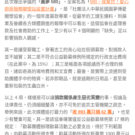
此次爆出爭議的
「圓夢
580
」
，全案名為
「
580，我幫您！愛心
廚房服務關懷站設置計畫
」
，是「社團法人中華民國圓夢傳愛
關懷協會」的一個年度募款專案。從最早的工讀生爆料，到蘋
果及後續各方媒體跟進的報導中可以看出，這個協會在處理善
款及社會救助的工作上，至少有以下 4 個明顯的「缺失」足以
影響捐款人觀感。
其一是讓受薪職工，穿著志工的背心站在街頭募款，對捐款人
並不誠實；其二是不符合公益勸募條例所規定的行政支出費用
（在此案中，為 15%）；其三是帳面各項詭譎而不合理的條
目，諸如奇高的場地費用和文宣費；最後，是實際上流通到受
助團體手中的物資，若非即期品，就是過期的日用品，甚至是
重新包裝的生蟲白米。
以上 4 項，樣樣是可以讓
捐款關係產生惡劣質變
的事，但論及
法律責任，仍須細細釐清，亦不可免於追究主管機關之疏怠。
舉例來說，此次媒體追打最力的「
收 893 萬只捐 62 萬
」，
也至
少有雙重可能。其一是該協會確實違反公益勸募條例第 17 條的
規定：「勸募團體辦理勸募活動之必要支出，得於下列範圍
內，由勸募活動所得支應：勸募活動所得在新臺幣 1000 萬元以