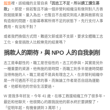
報導
裡，該組織的主管自承
「因志工不足，所以請工讀生募
款」
，那麼，倘若暫且不論一個非營利組織沒有做到對八方善
款兢兢業業、量入為出，也暫且不去細究到底人數與敘薪有沒
有造假的問題，在勸募專案所得不足的狀態下，先行支付人事
費用，有沒有不對？
或者我們換個方式問，難道欠薪或是不支薪，要求全體職工志
工化，會是捐款人比較樂見的結果嗎？
捐款人的期待，與
NPO
人的自我剝削
志工是奉獻性的，職工是世俗性的。志工的參與，其實是另外
一種重要的資源，他佈施的是時間，而職工則多半是連時間都
沒得佈施的人。職工是或不是具有理念之人，在非營利組織中
是一件可遇而不可企求的事，而無論工作者是否自詡為運動
者，他都有他的世俗生活要過。
W 是我多年好友，今年 41 歲，在移工救援組織工作了很多年。
最近和他聊天，他很開心的跟我說他的薪水終於要調整了，
「從明年起，有機會調到 3 萬耶！」