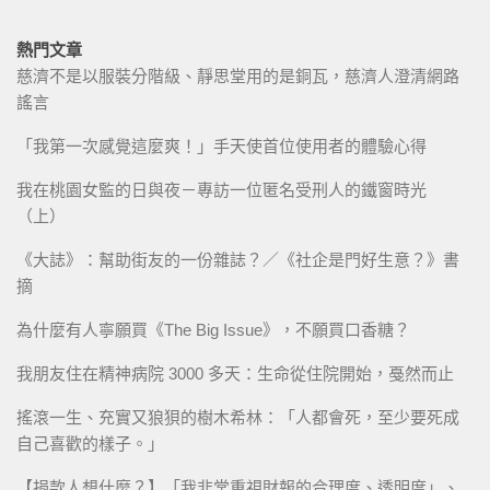
熱門文章
慈濟不是以服裝分階級、靜思堂用的是銅瓦，慈濟人澄清網路
謠言
「我第一次感覺這麼爽！」手天使首位使用者的體驗心得
我在桃園女監的日與夜－專訪一位匿名受刑人的鐵窗時光
（上）
《大誌》：幫助街友的一份雜誌？／《社企是門好生意？》書
摘
為什麼有人寧願買《The Big Issue》，不願買口香糖？
我朋友住在精神病院 3000 多天：生命從住院開始，戞然而止
搖滾一生、充實又狼狽的樹木希林：「人都會死，至少要死成
自己喜歡的樣子。」
【捐款人想什麼？】「我非常重視財報的合理度、透明度」、