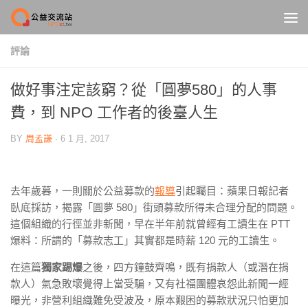
Skip to content
評論
做好事注定該窮？從「圓夢580」的人事
費，到 NPO 工作者的後臺人生
BY
周孟謙
·
6 1 月, 2017
去年歲暮，一則關於公益募款的
報導
引起矚目：蘋果日報記者
臥底採訪，揭露「圓夢 580」街頭募款所得未合理分配的問題。
這個組織的行徑並非新聞，早在半年前就曾經有工讀生在 PTT
爆料：所謂的「募款志工」其實都是時薪 120 元的工讀生。
在這篇
獨家踢爆
之後，四方鐘鼓齊鳴，既有捐款人（或潛在捐
款人）氣急敗壞覺得上當受騙，又有社福團體哀怨此新聞一經
曝光，非營利組織難免受波及，原本艱困的募款狀況只怕更加