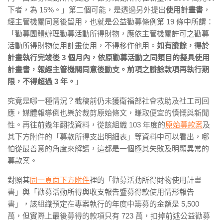
下者，為 15%。」第二個可能，是透過另外提出
使用計畫書
，
經主管機關同意後留用，也就是公益勸募條例第 19 條中所謂：
「勸募團體辦理勸募活動所得財物，應依主管機關許可之勸募
活動所得財物使用計畫使用，不得移作他用。
如有賸餘，得於
計畫執行完竣後
3
個月內，依原勸募活動之同類目的擬具使用
計畫書，報經主管機關同意後動支。前項之賸餘款項再執行期
限，不得超過 3
年。
」
究竟是哪一種情況？截稿前仍未獲衛福部社會救助及社工司回
應，媒體報導倒也樂於裁剪原始條文，賺取便宜的憤慨與新聞
性。再往前幾年翻找資料，從該組織 103 年度的
原始募款案
及
其下方附件的「募款所得支出明細表」等資料中可以看出，哪
怕從最善意的角度來解讀，這都是一個極其失敗及明顯異常的
募款案。
對照其
同一頁面下方附件
裡的「勸募活動所得財物使用計畫
書」與「勸募活動所得與收支報告暨募得款使用情形報告
書」，該組織預定在專案執行的年度中籌募的金額是 5,500
萬，但實際上最後募得的款項只有 723 萬，扣掉前述公益勸募