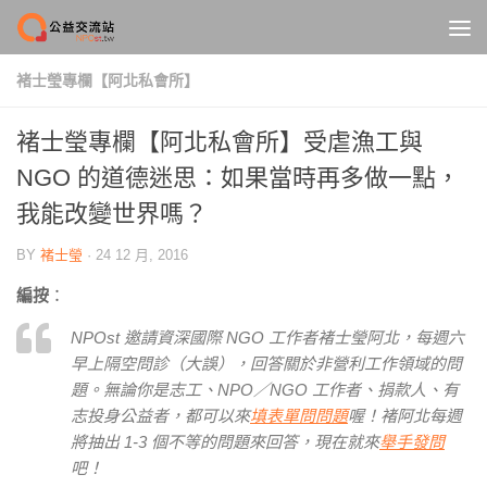
Skip to content
褚士瑩專欄【阿北私會所】
褚士瑩專欄【阿北私會所】受虐漁工與
NGO 的道德迷思：如果當時再多做一點，
我能改變世界嗎？
BY
褚士瑩
·
24 12 月, 2016
編按
：
NPOst 邀請資深國際 NGO 工作者褚士瑩阿北，每週六
早上隔空問診（大誤），回答關於非營利工作領域的問
題。無論你是志工、NPO／NGO 工作者、捐款人、有
志投身公益者，都可以來
填表單問問題
喔！褚阿北每週
將抽出 1-3 個不等的問題來回答，現在就來
舉手發問
吧！