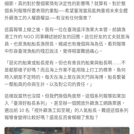
細節，真的對於整個案情有決定性的影響嗎？就算有，對於整
個系列報導所要表現的重點──希望臺灣當局能夠重視未來全體
外籍漁工的人權跟權益──有沒有任何傷害？
這篇報導上線之後，我有一位在臺灣遠洋漁業大本營、前鎮漁
港工作的 NGO 同事轉述她好友的回應。這位好友的丈夫就是海
員，也是漁船船長漁撈長，親戚也有幾個與海為伍，看到報導
中形容臺灣漁船的殘忍說法，覺得相當難過痛心，
「惡劣的船東或船長是有，但也有善良的船東與船長啊……不
是都那樣子好嗎？而且海上作業不能用陸上打工的標準，魚何
時入網是不定時的，每天在海上是在與天鬥與海博，船長繫著
一整船員的命與生計，以及對公司的責任。」
這樣說當然也沒錯。但我們換個角度想，這個系列報導如果加
入「臺灣好船長系列」，甚至辦一個開放外籍漁工網路票選，
選出前 10 名「視外籍漁工如至親」的人氣船長，難道這個系列
報導會變得比較好嗎？還是反而會模糊了焦點？