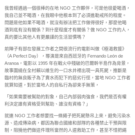
我曾經遇過一個很棒的在地 NGO 工作夥伴，可是他很愛喝酒，
我自己並不喝酒，在我眼中他根本到了必須進勒戒所的程度。
問題是他如果不喝酒，就沒有辦法把工作做得很好，那麼他喝
酒到底有沒有關係？到什麼程度才有關係？做 NGO 工作的人，
真的要比其他人有更嚴謹的生活習慣嗎？
前陣子有部在發展工作者之間很流行的電影叫做《極渴救援》
（A Perfect Day），導演是來自西班牙的 Fernando León de
Aranoa，電影以 1995 年在戰火中殘破的巴爾幹半島作為背景，
故事圍繞在全村賴以維生的一口水井裡出現一具死屍，推斷是
臨村的無良販子為了賣水而犯下的惡劣行徑，當地 NGO 工作者
就算知道，對於當地人的自私行為卻束手無策，
「如果需要被幫助的對象，自己內部弱肉強食，我們是否有權
利決定誰有資格受到幫助、誰沒有資格？」
就連 NGO 工作者想要找一條繩子把死屍懸吊上來，避免污染水
源、造成傳染病，都因為聯合國維和部隊的各種禁止干預與限
制，阻撓他們做這件理所當然的人道救助工作，甚至不惜把繩