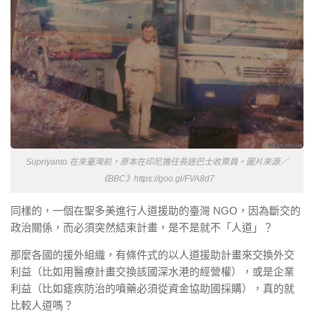
Supriyanto 在來臺灣前，原本在印尼擔任長途巴士收票員。圖片來源／
《BBC》https://goo.gl/FVA8d7
同樣的，一個在聖多美進行人道援助的臺灣 NGO，因為斷交的
政治關係，而必須突然結束計畫，是不是就不「人道」？
那麼各國的援外組織，有條件式的以人道援助計畫來交換外交
利益（比如用醫療計畫交換該國深水港的經營權），或是企業
利益（比如瘧疾防治的噴藥必須從資金協助國採購），真的就
比較人道嗎？