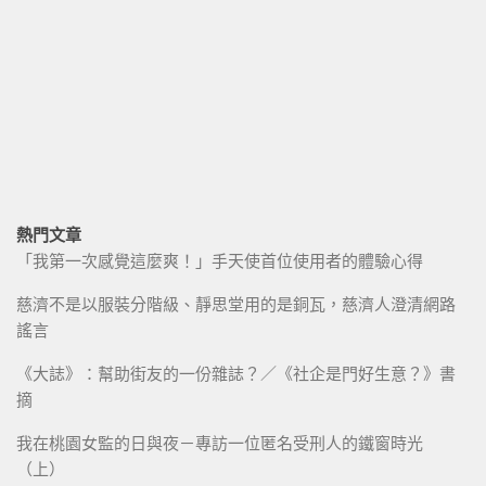
熱門文章
「我第一次感覺這麼爽！」手天使首位使用者的體驗心得
慈濟不是以服裝分階級、靜思堂用的是銅瓦，慈濟人澄清網路
謠言
《大誌》：幫助街友的一份雜誌？／《社企是門好生意？》書
摘
我在桃園女監的日與夜－專訪一位匿名受刑人的鐵窗時光
（上）