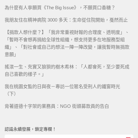
為什麼有人寧願買《The Big Issue》，不願買口香糖？
我朋友住在精神病院 3000 多天：生命從住院開始，戞然而止
【捐款人想什麼？】「我非常重視財報的合理度、透明度」、
「暫時不會想再捐給全球性組織，想支持更多在地服務型組
織」、「對社會或自己的想法一陣一陣改變，讓我暫時無捐款
意願」
搖滾一生、充實又狼狽的樹木希林：「人都會死，至少要死成
自己喜歡的樣子。」
我在桃園女監的日與夜－專訪一位匿名受刑人的鐵窗時光
（下）
背著道德十字架的業務員：NGO 街頭募款員的告白
認識永續發展，鎖定專欄！