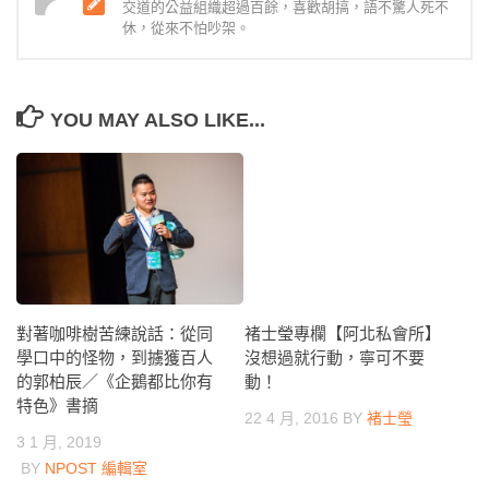
交道的公益組織超過百餘，喜歡胡搞，語不驚人死不
休，從來不怕吵架。
YOU MAY ALSO LIKE...
褚士瑩專欄【阿北私會所】
對著咖啡樹苦練說話：從同
沒想過就行動，寧可不要
學口中的怪物，到擄獲百人
動！
的郭柏辰／《企鵝都比你有
特色》書摘
22 4 月, 2016
BY
褚士瑩
3 1 月, 2019
BY
NPOST 編輯室