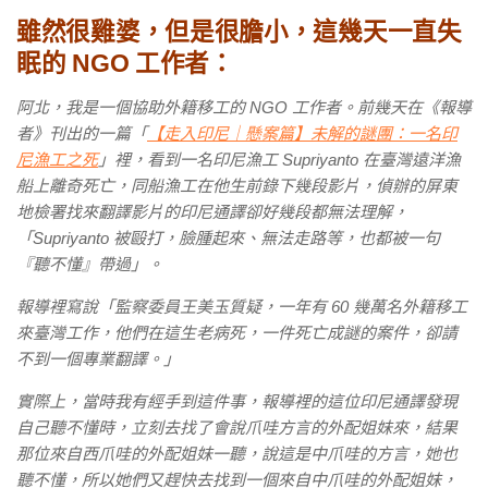
雖然很雞婆，但是很膽小，這幾天一直失
眠的 NGO 工作者：
阿北，我是一個協助外籍移工的 NGO 工作者。前幾天在《報導
者》刊出的一篇「
【走入印尼｜懸案篇】未解的謎團：一名印
尼漁工之死
」裡，看到一名印尼漁工 Supriyanto 在臺灣遠洋漁
船上離奇死亡，同船漁工在他生前錄下幾段影片，偵辦的屏東
地檢署找來翻譯影片的印尼通譯卻好幾段都無法理解，
「Supriyanto 被毆打，臉腫起來、無法走路等，也都被一句
『聽不懂』帶過」。
報導裡寫說「監察委員王美玉質疑，一年有 60 幾萬名外籍移工
來臺灣工作，他們在這生老病死，一件死亡成謎的案件，卻請
不到一個專業翻譯。」
實際上，當時我有經手到這件事，報導裡的這位印尼通譯發現
自己聽不懂時，立刻去找了會說爪哇方言的外配姐妹來，結果
那位來自西爪哇的外配姐妹一聽，說這是中爪哇的方言，她也
聽不懂，所以她們又趕快去找到一個來自中爪哇的外配姐妹，