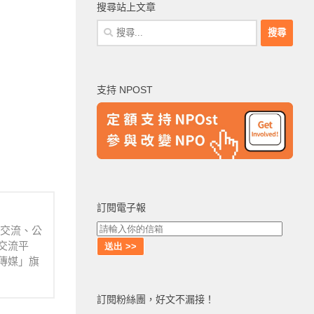
搜尋站上文章
搜
尋
關
鍵
支持 NPOST
字:
訂閱電子報
業交流、公
交流平
傳媒」旗
訂閱粉絲團，好文不漏接！