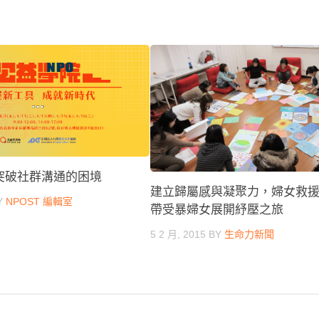
突破社群溝通的困境
建立歸屬感與凝聚力，婦女救
Y
NPOST 編輯室
帶受暴婦女展開紓壓之旅
5 2 月, 2015
BY
生命力新聞