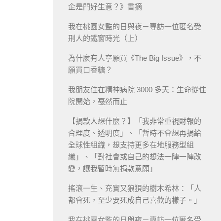
企是門好生意？》書摘
我在桃園女監的日與夜－專訪一位匿名受
刑人的鐵窗時光（上）
為什麼有人寧願買《The Big Issue》，不
願買口香糖？
我朋友住在精神病院 3000 多天：生命從住
院開始，戞然而止
【捐款人想什麼？】「我非常重視財報的
合理度、透明度」、「暫時不會想再捐給
全球性組織，想支持更多在地服務型組
織」、「對社會或自己的想法一陣一陣改
變，讓我暫時無捐款意願」
搖滾一生、充實又狼狽的樹木希林：「人
都會死，至少要死成自己喜歡的樣子。」
我在桃園女監的日與夜－專訪一位匿名受