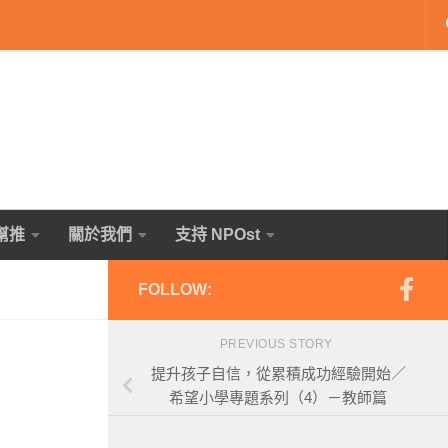
幫推
關於我們
支持 NPOst
FOLLOW:
PREVIOUS STORY
提升孩子自信，從累積成功經驗開始／
希望小學專題系列（4）－教師篇