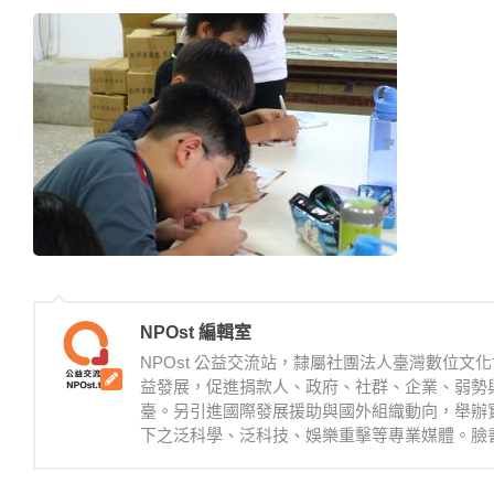
NPOst 編輯室
NPOst 公益交流站，隸屬社團法人臺灣數位
益發展，促進捐款人、政府、社群、企業、弱勢
臺。另引進國際發展援助與國外組織動向，舉辦
下之泛科學、泛科技、娛樂重擊等專業媒體。臉書：https://