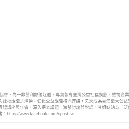
文化協會，為一非營利數位媒體，專責報導臺灣公益社福動態，重視產
與社福組織之溝通，強化公益組織橫向連結，矢志成為臺灣最大公益
實體講座與年會，深入探究議題，激發討論與對話。其姐妹站為「泛
www.facebook.com/npost.tw