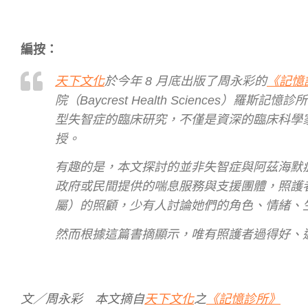
編按：
天下文化
於今年 8 月底出版了周永彩的
《記憶
院（Baycrest Health Sciences）羅斯記憶
型失智症的臨床研究，不僅是資深的臨床科學
授。
有趣的是，本文探討的並非失智症與阿茲海默
政府或民間提供的喘息服務與支援團體，照護
屬）的照顧，少有人討論她們的角色、情緒、
然而根據這篇書摘顯示，唯有照護者過得好、
文／周永彩 本文摘自
天下文化
之
《記憶診所》