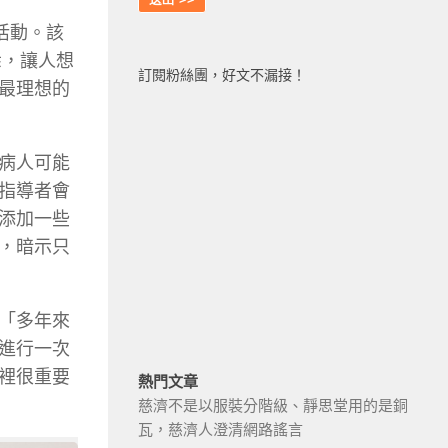
的活動。該
悉，讓人想
訂閱粉絲團，好文不漏接！
最理想的
病人可能
指導者會
添加一些
，暗示只
「多年來
進行一次
裡很重要
熱門文章
慈濟不是以服裝分階級、靜思堂用的是銅
瓦，慈濟人澄清網路謠言