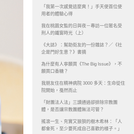
「我第一次感覺這麼爽！」手天使首位使
用者的體驗心得
我在桃園女監的日與夜－專訪一位匿名受
刑人的鐵窗時光（上）
《大誌》：幫助街友的一份雜誌？／《社
企是門好生意？》書摘
為什麼有人寧願買《The Big Issue》，不
願買口香糖？
我朋友住在精神病院 3000 多天：生命從住
院開始，戞然而止
「財團法人法」三讀通過卻排除宗教團
體，是否讓宗教團體無法可管？
搖滾一生、充實又狼狽的樹木希林：「人
都會死，至少要死成自己喜歡的樣子。」