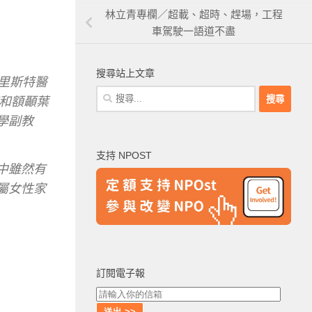
林立青專欄／超載、超時、趕場，工程
車駕駛一語道不盡
搜尋站上文章
里斯特醫
搜
海默症和額顳葉
尋
學副教
關
鍵
支持 NPOST
字:
中雖然有
屬女性家
訂閱電子報