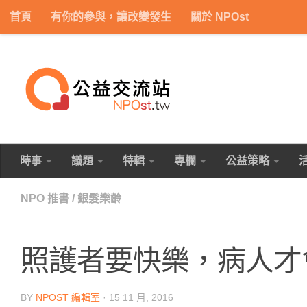
首頁
有你的參與，讓改變發生
關於 NPOst
Skip to content
時事
議題
特輯
專欄
公益策略
NPO 推書
/
銀髮樂齡
照護者要快樂，病人才
BY
NPOST 編輯室
·
15 11 月, 2016