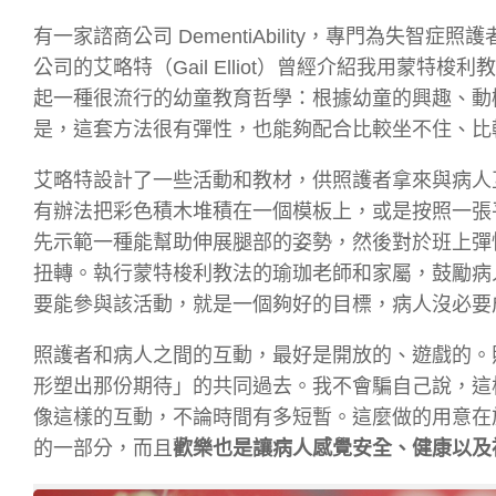
有一家諮商公司 DementiAbility，專門為
公司的艾略特（Gail Elliot）曾經介紹我用蒙
起一種很流行的幼童教育哲學：根據幼童的興趣、動
是，這套方法很有彈性，也能夠配合比較坐不住、比
艾略特設計了一些活動和教材，供照護者拿來與病人
有辦法把彩色積木堆積在一個模板上，或是按照一張
先示範一種能幫助伸展腿部的姿勢，然後對於班上彈
扭轉。執行蒙特梭利教法的瑜珈老師和家屬，鼓勵病
要能參與該活動，就是一個夠好的目標，病人沒必要
照護者和病人之間的互動，最好是開放的、遊戲的。
形塑出那份期待」的共同過去。我不會騙自己說，這
像這樣的互動，不論時間有多短暫。這麼做的用意在
的一部分，而且
歡樂也是讓病人感覺安全、健康以及