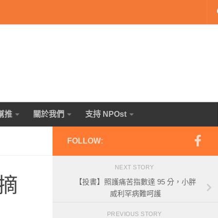
幫推
關於我們
支持 NPOst
FOLLOW:
NEXT STORY
摘
【投書】照護痛苦指數達 95 分，小胖
威利罕病難呵護
PREVIOUS STORY