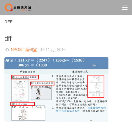
Skip to content
DFF
dff
BY
NPOST 編輯室
·
13 11 月, 2016