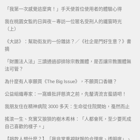
「我第一次感覺這麼爽！」手天使首位使用者的體驗心得
我在桃園女監的日與夜－專訪一位匿名受刑人的鐵窗時光
（上）
《大誌》：幫助街友的一份雜誌？／《社企是門好生意？》書
摘
「財團法人法」三讀通過卻排除宗教團體，是否讓宗教團體無
法可管？
為什麼有人寧願買《The Big Issue》，不願買口香糖？
公益組織專家：一窩蜂批評慈濟之前，先釐清流言蜚語吧！
我朋友住在精神病院 3000 多天：生命從住院開始，戞然而止
搖滾一生、充實又狼狽的樹木希林：「人都會死，至少要死成
自己喜歡的樣子。」
【捐款人想什麼？】「我非常重視財報的合理度、透明度」、