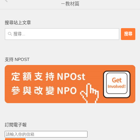
－教材篇
搜尋站上文章
搜
尋
關
鍵
支持 NPOST
字:
訂閱電子報