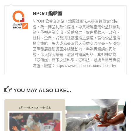
NPOst 編輯室
NPOst 公益交流站，隸屬社團法人臺灣數位文化協
會，為一非營利數位媒體，專責報導臺灣公益社福動
態，重視產業交流、公益發展，促進捐款人、政府、
社群、企業、弱勢與社福組織之溝通，強化公益組織
橫向連結，矢志成為臺灣最大公益交流平臺。另引進
國際發展援助與國外組織動向，舉辦實體講座與年
會，深入探究議題，激發討論與對話。其姐妹站為
「泛傳媒」旗下之泛科學、泛科技、娛樂重擊等專業
媒體。臉書：https://www.facebook.com/npost.tw
YOU MAY ALSO LIKE...