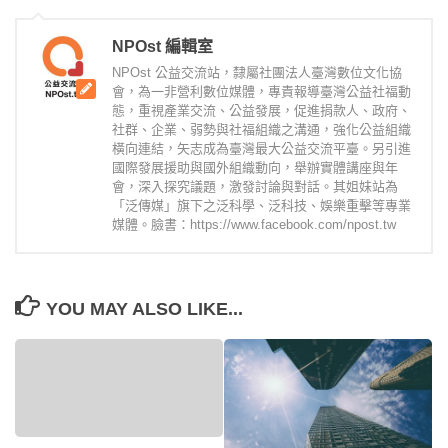
NPOst 編輯室
NPOst 公益交流站，隸屬社團法人臺灣數位文化協
會，為一非營利數位媒體，專責報導臺灣公益社福動
態，重視產業交流、公益發展，促進捐款人、政府、
社群、企業、弱勢與社福組織之溝通，強化公益組織
橫向連結，矢志成為臺灣最大公益交流平臺。另引進
國際發展援助與國外組織動向，舉辦實體講座與年
會，深入探究議題，激發討論與對話。其姐妹站為
「泛傳媒」旗下之泛科學、泛科技、娛樂重擊等專業
媒體。臉書：https://www.facebook.com/npost.tw
YOU MAY ALSO LIKE...