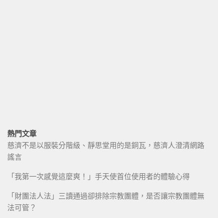
熱門文章
慈濟不是以服裝分階級、靜思堂用的是銅瓦，慈濟人澄清網路
謠言
「我第一次感覺這麼爽！」手天使首位使用者的體驗心得
「財團法人法」三讀通過卻排除宗教團體，是否讓宗教團體無
法可管？