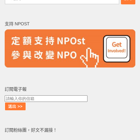
尋
關
鍵
支持 NPOST
字:
訂閱電子報
訂閱粉絲團，好文不漏接！