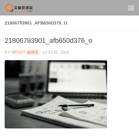
Skip to content
21806793901_AFB650D376_O
21806793901_afb650d376_o
BY
NPOST 編輯室
·
14 10 月, 2016