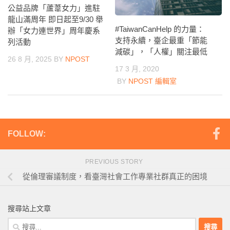
公益品牌「蘆葦女力」進駐
龍山滿周年 即日起至9/30 舉
#TaiwanCanHelp 的力量：
辦「女力連世界」周年慶系
支持永續，臺企最重「節能
列活動
減碳」，「人權」關注最低
26 8 月, 2025
BY
NPOST
17 3 月, 2020
BY
NPOST 編輯室
FOLLOW:
PREVIOUS STORY
從倫理審議制度，看臺灣社會工作專業社群真正的困境
搜尋站上文章
搜