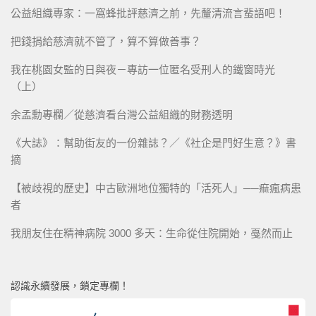
公益組織專家：一窩蜂批評慈濟之前，先釐清流言蜚語吧！
把錢捐給慈濟就不管了，算不算做善事？
我在桃園女監的日與夜－專訪一位匿名受刑人的鐵窗時光
（上）
余孟勳專欄／從慈濟看台灣公益組織的財務透明
《大誌》：幫助街友的一份雜誌？／《社企是門好生意？》書
摘
【被歧視的歷史】中古歐洲地位獨特的「活死人」──痲瘋病患
者
我朋友住在精神病院 3000 多天：生命從住院開始，戞然而止
認識永續發展，鎖定專欄！