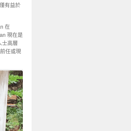
僅有益於
n 在
n 現在是
人士高層
由前任或現