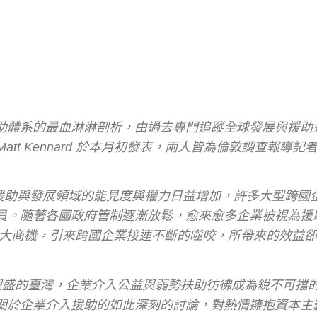
助體系的最血淋淋剖析，由過去專門追蹤全球發展與援助
作者 Matt Kennard 於本月初發表，兩人皆為倫敦調查報導
際援助與發展領域的能見度與權力日益增加，許多大型跨國企
員。隨著各國政府管制逐漸放鬆，愈來愈多企業被視為援
的巨大商機，引來跨國企業接連不斷的噬咬，所帶來的效益
日漸興盛的臺灣，企業介入公益與弱勢扶助彷彿成為銳不可擋
關於企業介入援助的如此深刻的討論，對熱情擁抱資本主