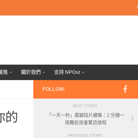
幫推
關於我們
支持 NPOst
FOLLOW:
NEXT STORY
你的
「一天一秒」震撼短片續集：2 分鐘一
探難民孩童驚恐旅程
PREVIOUS STORY