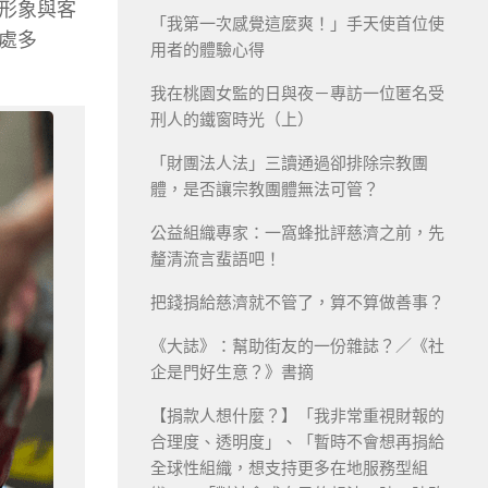
形象與客
「我第一次感覺這麼爽！」手天使首位使
處多
用者的體驗心得
我在桃園女監的日與夜－專訪一位匿名受
刑人的鐵窗時光（上）
「財團法人法」三讀通過卻排除宗教團
體，是否讓宗教團體無法可管？
公益組織專家：一窩蜂批評慈濟之前，先
釐清流言蜚語吧！
把錢捐給慈濟就不管了，算不算做善事？
《大誌》：幫助街友的一份雜誌？／《社
企是門好生意？》書摘
【捐款人想什麼？】「我非常重視財報的
合理度、透明度」、「暫時不會想再捐給
全球性組織，想支持更多在地服務型組