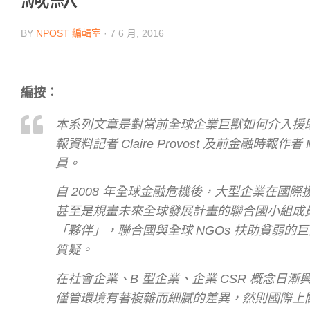
BY
NPOST 編輯室
·
7 6 月, 2016
編按：
本系列文章是對當前全球企業巨獸如何介入援
報資料記者 Claire Provost 及前金融時報
員。
自 2008 年全球金融危機後，大型企業在國
甚至是規畫未來全球發展計畫的聯合國小組成
「夥伴」，聯合國與全球 NGOs 扶助貧弱
質疑。
在社會企業、B 型企業、企業 CSR 概念
僅管環境有著複雜而細膩的差異，然則國際上