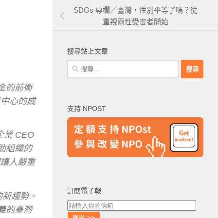
SDGs 專欄／臺灣，性別平等了嗎？從
重視兩性受害者開始
搜尋站上文章
搜
尋
金的前衛
關
鍵
記者中心的成
支持 NPOST
字:
業 CEO
助組織的
卻讓人嚴重
訂閱電子報
的新趨勢。
義的臺灣