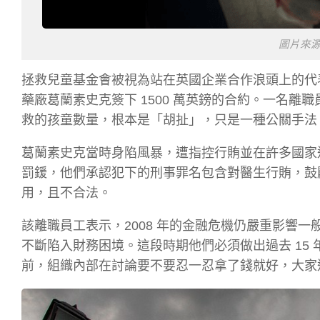
圖片來源：S
拯救兒童基金會被視為站在英國企業合作浪頭上的代表，
藥廠葛蘭素史克簽下 1500 萬英鎊的合約。一名
救的孩童數量，根本是「胡扯」，只是一種公關手法
葛蘭素史克當時身陷風暴，遭指控行賄並在許多國家進行
罰鍰，他們承認犯下的刑事罪名包含對醫生行賄，鼓
用，且不合法。
該離職員工表示，2008 年的金融危機仍嚴重影響
不斷陷入財務困境。這段時期他們必須做出過去 15 
前，組織內部在討論要不要忍一忍拿了錢就好，大家