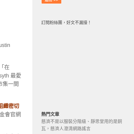
訂閱粉絲團，好文不漏接！
tin
「在
yth 最愛
市集一間
組織密切
金會官網
熱門文章
慈濟不是以服裝分階級、靜思堂用的是銅
瓦，慈濟人澄清網路謠言