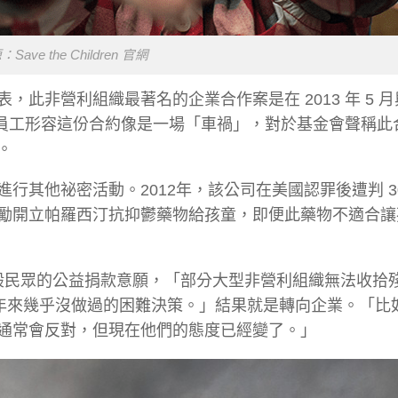
ave the Children 官網
此非營利組織最著名的企業合作案是在 2013 年 5 
離職員工形容這份合約像是一場「車禍」，對於基金會聲稱此
。
其他祕密活動。2012年，該公司在美國認罪後遭判 3
勵開立帕羅西汀抗抑鬱藥物給孩童，即便此藥物不適合讓
一般民眾的公益捐款意願，「部分大型非營利組織無法收拾
年來幾乎沒做過的困難決策。」結果就是轉向企業。「比如說
通常會反對，但現在他們的態度已經變了。」