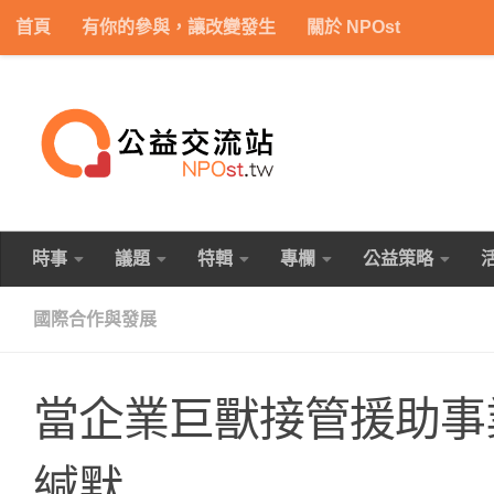
首頁
有你的參與，讓改變發生
關於 NPOst
Skip to content
時事
議題
特輯
專欄
公益策略
國際合作與發展
當企業巨獸接管援助事
緘默