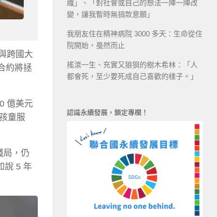
織」、「對社會或自己的想法一陣一陣改
變，讓我暫時無捐款意願」
我朋友住在精神病院 3000 多天：生命從住
院開始，戞然而止
月與跨國大
搖滾一生、充實又狼狽的樹木希林：「人
合約將拯
都會死，至少要死成自己喜歡的樣子。」
0 億美元
認識永續發展，鎖定專欄！
孩童服
殘局，仍
 5 年