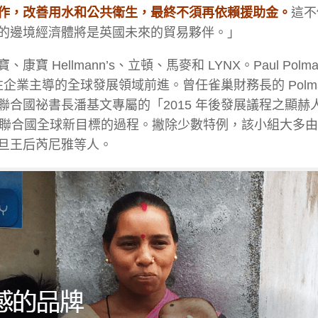
作，改善用水和公共衛生，最終不須再依賴援助金。
這不
的邊境經濟體將是英國未來的貿易夥伴。」
ellmann’s、立頓、馬麥和 LYNX。Paul Polma
企業主導的全球發展領域前進。曾任雀巢財務長的 Polma
合國祕書長潘基文專屬的「2015 年後發展議程之顯赫
定聯合國全球新目標的過程。撇除少數特例，該小組大多
旦王后芮尼雅等人。