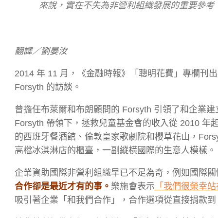
來說，實在不失為非營利組織發展的重要參考
翻譯／劉晏汝
2014 年 11 月，《金融時報》「聰明花費」專欄刊出英國拯
Forsyth 的訪談。
曾擔任布萊爾和布朗顧問的 Forsyth 引領了和
Forsyth 帶領下，拯救兒童基金會的收入從 2010 年
的西班牙餐酒館、倫敦皇家歌劇院和櫻草花山，Fors
高檔冰淇淋店的櫃臺，一副縱橫國際的生意人模樣。
企業資助國際非營利組織早已不足為奇，例如國際關懷
合作卻是最近才有的事。
樂施會表示
「我們很榮幸站
吸引著企業「和我們合作」，合作選項從直接捐款到