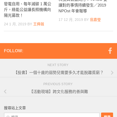
發電自用、每年減碳 1 萬公
讓對的事情持續發生／2019
斤，綠能公益讓長照機構向
NPOst 年會報導
陽光募款！
17 12 月, 2019
BY
翁嘉瑩
24 1 月, 2019
BY
王舜薇
FOLLOW:
NEXT STORY
【投書】一個十歲的弱勢兒需要多久才能脫離貧窮？
PREVIOUS STORY
【活動現場】跨文化服務的善與難
搜尋站上文章
搜