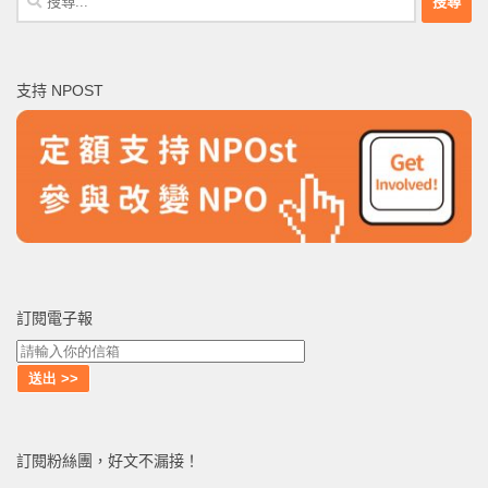
尋
關
鍵
支持 NPOST
字:
訂閱電子報
訂閱粉絲團，好文不漏接！