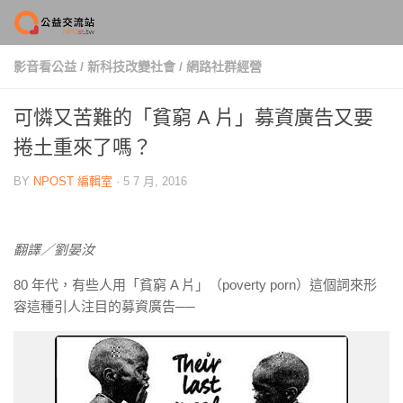
Skip to content
影音看公益
/
新科技改變社會
/
網路社群經營
可憐又苦難的「貧窮 A 片」募資廣告又要
捲土重來了嗎？
BY
NPOST 編輯室
·
5 7 月, 2016
翻譯／劉晏汝
80 年代，有些人用「貧窮 A 片」（poverty porn）這個詞來形
容這種引人注目的募資廣告──