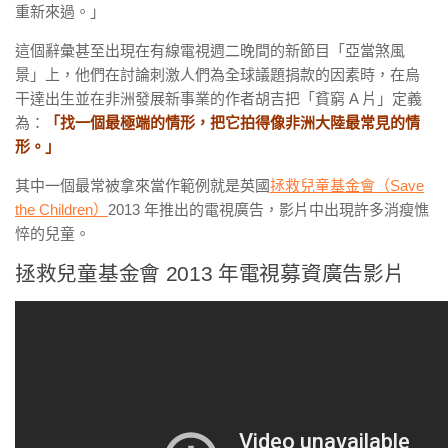
重新來過。」
這個辭彙甚至出現在有線電視週二晚間的新節目「亞當煞風
景」上，他們在討論刺激人們為全球議題捐款的因素時，在烏
干達出生並在非洲發展新事業的作者胡吉把「貧窮 A 片」定義
為：
「找一個最極端的情形，把它拍得像非洲大陸最常見的情
形。」
其中一個最常被拿來當作範例就是英國
拯救兒童基金會（Save
the Children）
2013 年推出的電視廣告，影片中出現許多消瘦憔
悴的兒童。
拯救兒童基金會 2013 年電視募資廣告影片