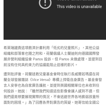
希萊瑞譴責這項救濟計畫利用「低劣的兒童照片」，其他公益
組織和部落客也隨之附和，荷蘭倡議人士蘭迪則向德國國際發
展非營利組織協會 Partos 投訴，但 Partos 未做處理，並提到目
前沒有任何具約束力的協議能阻止這樣的影片。
遭到批評後，荷蘭拯救兒童基金會時任執行長威爾若瑪還在荷
蘭全球發展雜誌《
Vice Versa
》專欄上捍衛自身廣告，基金會發
言人安寧也為自家廣告護航，並提到英國相關單位也未收到任
何投訴，她說：「雖然我們知道這些影像會讓人感到不適，但
我們還是想要展現實際的情況，不會逃避世界各地脆弱孩童所
面對的困境。」為了回應各界對廣告的質疑，她寄信給全國公