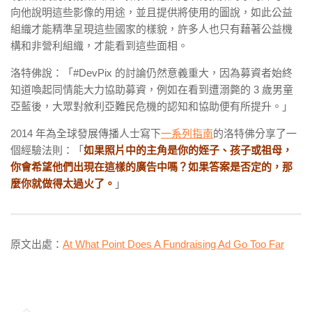
向他說明這些影像的用途，並且提供將使用的圖說，如此公益
組織才能精準呈現這些國家的樣貌，許多人也只有藉著公益機
構和非營利組織，才能看到這些面相。
洛特佛說：「#DevPix 的討論仍然意義重大，因為募資者始終
知道喚起同情能大力協助募資，例如在看到遭溺斃的 3 歲男童
亞藍後，大眾對敘利亞難民危機的認知和協助便有所提升。」
2014 年為全球發展傳播人士寫下
一系列指南
的洛特佛分享了一
個經驗法則：「
如果照片中的主角是你的姪子、孩子或祖母，
你會希望他們出現在這樣的廣告中嗎？如果答案是否定的，那
麼你就做得太過火了。
」
原文出處：
At What Point Does A Fundraising Ad Go Too Far