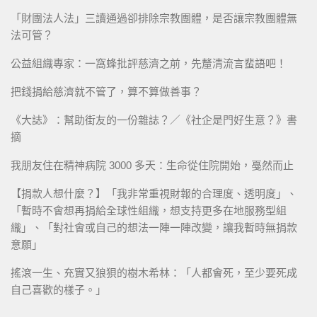
「財團法人法」三讀通過卻排除宗教團體，是否讓宗教團體無
法可管？
公益組織專家：一窩蜂批評慈濟之前，先釐清流言蜚語吧！
把錢捐給慈濟就不管了，算不算做善事？
《大誌》：幫助街友的一份雜誌？／《社企是門好生意？》書
摘
我朋友住在精神病院 3000 多天：生命從住院開始，戞然而止
【捐款人想什麼？】「我非常重視財報的合理度、透明度」、
「暫時不會想再捐給全球性組織，想支持更多在地服務型組
織」、「對社會或自己的想法一陣一陣改變，讓我暫時無捐款
意願」
搖滾一生、充實又狼狽的樹木希林：「人都會死，至少要死成
自己喜歡的樣子。」