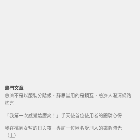
熱門文章
慈濟不是以服裝分階級、靜思堂用的是銅瓦，慈濟人澄清網路
謠言
「我第一次感覺這麼爽！」手天使首位使用者的體驗心得
我在桃園女監的日與夜－專訪一位匿名受刑人的鐵窗時光
（上）