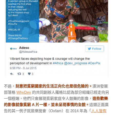
不過，
刻意把貧窮國家的生活正向化也是很危險的。
澳洲發展
部落格
WhyDev
的共同創辦人羅格比認為部分組織已經走向另
一個極端，他們只會展現貧窮家庭令人鼓舞的影像，
這些歡樂
的影像就像貧窮 A 片一樣，並未呈現事情的全貌。
這類正面廣
告的其一例子就是樂施會（Oxfam）在 2014 年為「
人人皆有