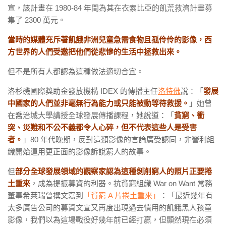
宣，該計畫在 1980-84 年間為其在衣索比亞的飢荒救濟計畫募
集了 2300 萬元。
當時的媒體充斥著飢餓非洲兒童急需食物且孤伶伶的影像，西
方世界的人們受邀把他們從悲慘的生活中拯救出來。
但不是所有人都認為這種做法適切合宜。
洛杉磯國際獎助金發放機構 IDEX 的傳播主任
洛特佛
說：「
發展
中國家的人們並非毫無行為能力或只能被動等待救援。
」她曾
在喬治城大學講授全球發展傳播課程，她說道：「
貧窮、衝
突、災難和不公不義都令人心碎，但不代表這些人是受害
者。
」80 年代晚期，反對這類影像的言論廣受認同，非營利組
織開始運用更正面的影像訴說窮人的故事。
但
部分全球發展領域的觀察家認為這種剝削窮人的照片正要捲
土重來
，成為提振募資的利器。抗貧窮組織 War on Want 常務
董事希萊瑞曾撰文寫到
「貧窮 A 片捲土重來」
：「最近幾年有
太多廣告公司的募資文宣又再度出現過去慣用的飢餓黑人孩童
影像，我們以為這場戰役好幾年前已經打贏，但顯然現在必須