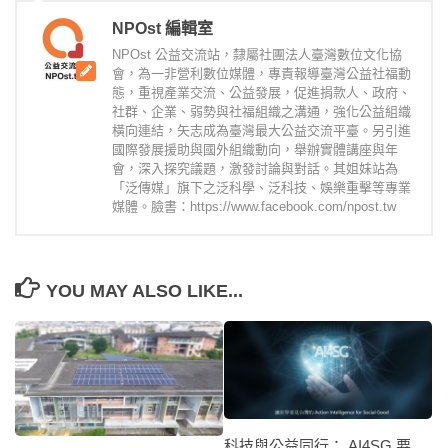
NPOst 編輯室
NPOst 公益交流站，隸屬社團法人臺灣數位文化協
會，為一非營利數位媒體，專責報導臺灣公益社福動
態，重視產業交流、公益發展，促進捐款人、政府、
社群、企業、弱勢與社福組織之溝通，強化公益組織
橫向連結，矢志成為臺灣最大公益交流平臺。另引進
國際發展援助與國外組織動向，舉辦實體講座與年
會，深入探究議題，激發討論與對話。其姐妹站為
「泛傳媒」旗下之泛科學、泛科技、娛樂重擊等專業
媒體。臉書：https://www.facebook.com/npost.tw
YOU MAY ALSO LIKE...
科技與公益同行： AI4SG 要