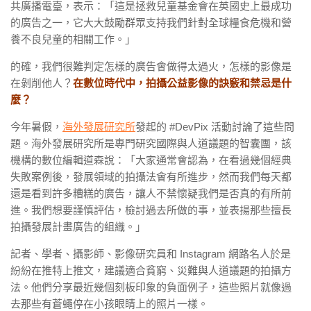
共廣播電臺，表示：「這是拯救兒童基金會在英國史上最成功
的廣告之一，它大大鼓勵群眾支持我們針對全球糧食危機和營
養不良兒童的相關工作。」
的確，我們很難判定怎樣的廣告會做得太過火，怎樣的影像是
在剝削他人？
在數位時代中，拍攝公益影像的訣竅和禁忌是什
麼？
今年暑假，
海外發展研究所
發起的 #DevPix 活動討論了這些問
題。海外發展研究所是專門研究國際與人道議題的智囊團，該
機構的數位編輯道森說：「大家通常會認為，在看過幾個經典
失敗案例後，發展領域的拍攝法會有所進步，然而我們每天都
還是看到許多糟糕的廣告，讓人不禁懷疑我們是否真的有所前
進。我們想要謹慎評估，檢討過去所做的事，並表揚那些擅長
拍攝發展計畫廣告的組織。」
記者、學者、攝影師、影像研究員和 Instagram 網路名人於是
紛紛在推特上推文，建議適合貧窮、災難與人道議題的拍攝方
法。他們分享最近幾個刻板印象的負面例子，這些照片就像過
去那些有蒼蠅停在小孩眼睛上的照片一樣。