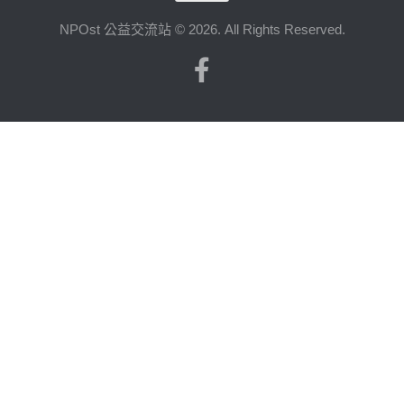
NPOst 公益交流站 © 2026. All Rights Reserved.