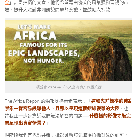
食
」計畫拍攝的文宣，他們希望藉由優美的風景照和富饒的市
場，提升大眾對非洲飢餓問題的意識，並鼓勵人捐款。
樂施會 2014 年「人人皆有食」計畫文宣
The Africa Report 的編輯奧格萊希表示：「
這和先前標準的戰亂
景象一樣容易誤導他人，且難以呈現這個錯綜複雜的大陸
，也
許我正一步步靠近我們無法解答的問題──
什麼樣的影像才能完
美呈現出真實情景？
」
現階段我們有幾點共識：攝影師應該先取得拍攝對象的許可，