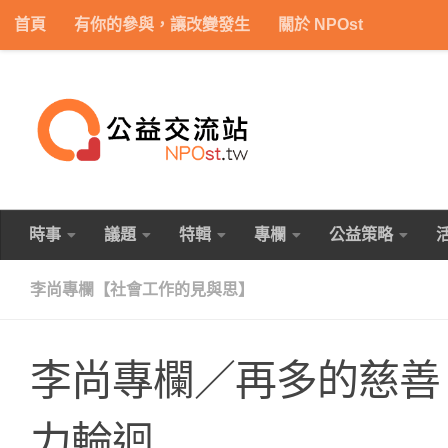
首頁
有你的參與，讓改變發生
關於 NPOst
Skip to content
時事
議題
特輯
專欄
公益策略
李尚專欄【社會工作的見與思】
李尚專欄／再多的慈善
力輪迴