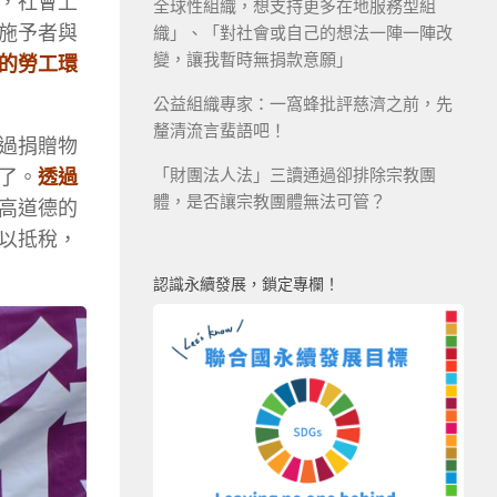
，社會上
全球性組織，想支持更多在地服務型組
施予者與
織」、「對社會或自己的想法一陣一陣改
變，讓我暫時無捐款意願」
的勞工環
公益組織專家：一窩蜂批評慈濟之前，先
釐清流言蜚語吧！
過捐贈物
「財團法人法」三讀通過卻排除宗教團
了。
透過
體，是否讓宗教團體無法可管？
高道德的
以抵稅，
認識永續發展，鎖定專欄！