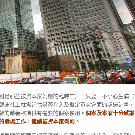
別是那些被資本家剝削的臨時工），只要一不小心生病（
臨床社工就需評估是否介入及擬定每次會面的處遇計畫，
款的慈善款項供有需要的個案使用。
個案及案家十分感謝
的職場工作，繼續被資本家剝削。