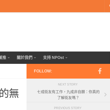
幫推
關於我們
支持 NPOst
FOLLOW:
NEXT STORY
的無
七成街友有工作，九成非自願：你真的
了解街友嗎？
PREVIOUS STORY