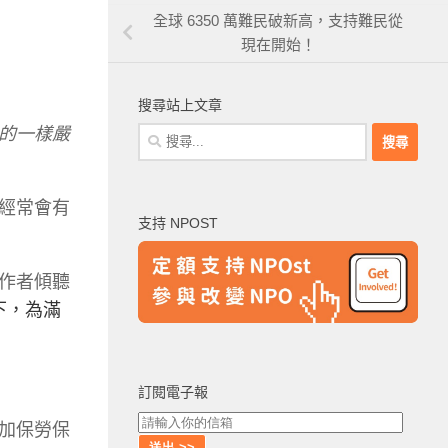
全球 6350 萬難民破新高，支持難民從
現在開始！
搜尋站上文章
的一樣嚴
搜
尋
關
鍵
經常會有
支持 NPOST
字:
作者傾聽
下，為滿
訂閱電子報
加保勞保