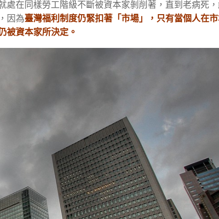
就處在同樣勞工階級不斷被資本家剝削著，直到老病死，
，因為
臺灣福利制度仍緊扣著「市場」，只有當個人在市
仍被資本家所決定。