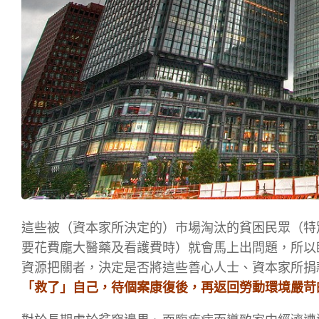
這些被（資本家所決定的）市場淘汰的貧困民眾（特
要花費龐大醫藥及看護費時）就會馬上出問題，所以
資源把關者，決定是否將這些善心人士、資本家所捐
「救了」自己，待個案康復後，再返回勞動環境嚴苛