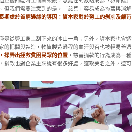
遇巨變的臨時工個案來說，急難性的救助成為「救命錢」
。但我們需要注意到的是，「慈善」容易成為掩蓋與消解
長期處於貧窮邊緣的導因：資本家對於勞工的剝削及嚴苛
僅是從勞工身上刮下來的冰山一角；另外，資本家也會透
家的把關與製造，物資製造過程的血汗與否也被輕易蓋過
，操弄出拯救貧困民眾的位置
，慈善捐款的行為成為一種
，捐款也對企業主來說有很多好處，獲取美名之外，還可