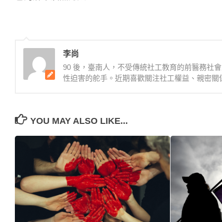
李尚
90 後，臺南人，不受傳統社工教育的前醫務社
性迫害的舵手。近期喜歡關注社工權益、親密關
YOU MAY ALSO LIKE...