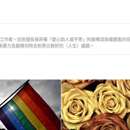
會工作者。抗拒擅長操弄著「愛心助人或平等」的旗幟渲染議題風向
係暴力及猶豫何時去刺青比較好的（人生）議題。