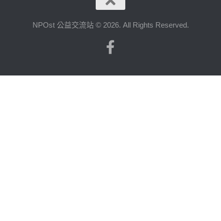
NPOst 公益交流站 © 2026. All Rights Reserved.