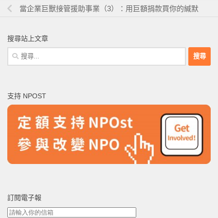
當企業巨獸接管援助事業（3）：用巨額捐款買你的緘默
搜尋站上文章
搜
尋
關
鍵
支持 NPOST
字:
訂閱電子報