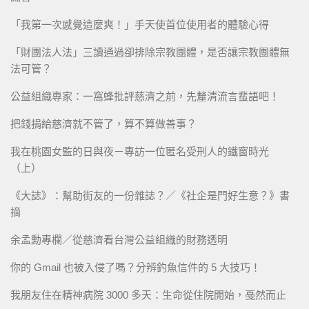
「我第一次感覺這麼爽！」手天使首位使用者的體驗心得
「財團法人法」三讀通過卻排除宗教團體，是否讓宗教團體無
法可管？
公益組織專家：一窩蜂批評慈濟之前，先釐清流言蜚語吧！
把錢捐給慈濟就不管了，算不算做善事？
我在桃園女監的日與夜－專訪一位匿名受刑人的鐵窗時光
（上）
《大誌》：幫助街友的一份雜誌？／《社企是門好生意？》書
摘
余孟勳專欄／從慈濟看台灣公益組織的財務透明
你的 Gmail 也被入侵了嗎？分辨釣魚信件的 5 大技巧！
我朋友住在精神病院 3000 多天：生命從住院開始，戞然而止