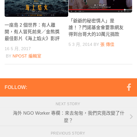
「爺爺的秘密情人」是
一座島 2 個世界：有人離
誰！？門諾基金會要靠網友
開，有人冒死前來／金熊獎
得到台哥大的10萬元捐款
最佳影片《海上焰火》影評
5 3 月, 2014
BY
張 傳佳
16 5 月, 2017
BY
NPOST 編輯室
FOLLOW:
NEXT STORY
海外 NGO Worker 專欄：來去匆匆，我們究竟改變了什
麼？
PREVIOUS STORY