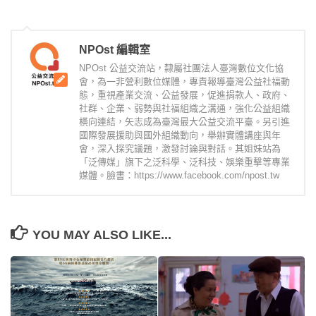
NPOst 編輯室
NPOst 公益交流站，隸屬社團法人臺灣數位文化協
會，為一非營利數位媒體，專責報導臺灣公益社福動
態，重視產業交流、公益發展，促進捐款人、政府、
社群、企業、弱勢與社福組織之溝通，強化公益組織
橫向連結，矢志成為臺灣最大公益交流平臺。另引進
國際發展援助與國外組織動向，舉辦實體講座與年
會，深入探究議題，激發討論與對話。其姐妹站為
「泛傳媒」旗下之泛科學、泛科技、娛樂重擊等專業
媒體。臉書：https://www.facebook.com/npost.tw
YOU MAY ALSO LIKE...