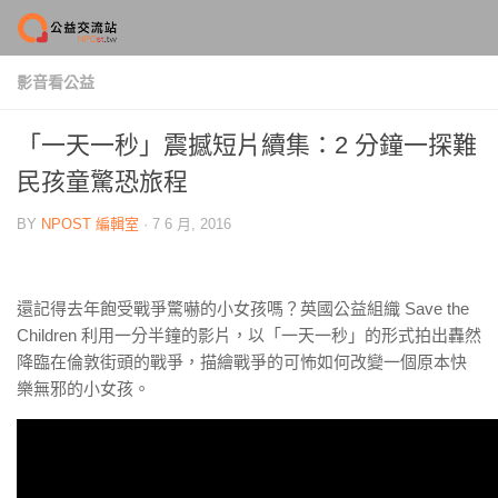
Skip to content
影音看公益
「一天一秒」震撼短片續集：2 分鐘一探難
民孩童驚恐旅程
BY
NPOST 編輯室
·
7 6 月, 2016
還記得去年飽受戰爭驚嚇的小女孩嗎？英國公益組織 Save the
Children 利用一分半鐘的影片，以「一天一秒」的形式拍出轟然
降臨在倫敦街頭的戰爭，描繪戰爭的可怖如何改變一個原本快
樂無邪的小女孩。