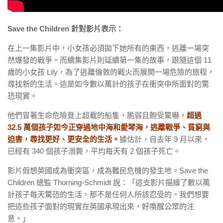
Save the Children 針對影片表示：
在上一集影片中，小女孩必須拋下她所有的東西，逃離一場突
然爆發的戰爭。而續集影片則延續第一集的故事，跟隨這個 11
歲的小女孩 Lily，為了逃離倫敦的戰火而展開一場危險的旅程，
尋找新的生活。這是如今數以萬計的孩子在衝突中所面對的驚
恐現實。
他們冒著生命危險登上超載的船隻，脆弱且飽受驚嚇，
超過
32.5 萬個孩子如今正穿過地中海和愛琴海，逃離戰爭、貧窮與
迫害，尋找更好、更安全的生活。
據估計，自去年 9 月以來，
已經有 340 個孩子溺斃，平均每天有 2 個孩子死亡。
影片假想英國成為衝突區，成為難民危機的發生地。Save the
Children 總監 Thorning-Schmidt 說：「這支影片描繪了數以萬
計孩子每天驚恐的生活，那不是任何人所該忍受的。我們想要
把這些孩子面對的現實在英國承現出來，好喚醒公眾的注
意。」