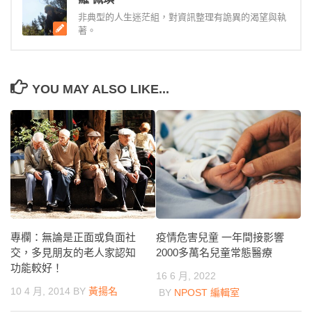
非典型的人生迷茫組，對資訊整理有詭異的渴望與執
著。
YOU MAY ALSO LIKE...
專欄：無論是正面或負面社
疫情危害兒童 一年間接影響
交，多見朋友的老人家認知
2000多萬名兒童常態醫療
功能較好！
16 6 月, 2022
10 4 月, 2014
BY
黃揚名
BY
NPOST 編輯室