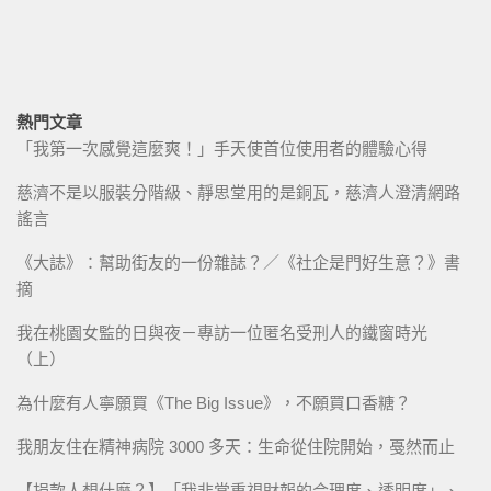
熱門文章
「我第一次感覺這麼爽！」手天使首位使用者的體驗心得
慈濟不是以服裝分階級、靜思堂用的是銅瓦，慈濟人澄清網路
謠言
《大誌》：幫助街友的一份雜誌？／《社企是門好生意？》書
摘
我在桃園女監的日與夜－專訪一位匿名受刑人的鐵窗時光
（上）
為什麼有人寧願買《The Big Issue》，不願買口香糖？
我朋友住在精神病院 3000 多天：生命從住院開始，戞然而止
【捐款人想什麼？】「我非常重視財報的合理度、透明度」、