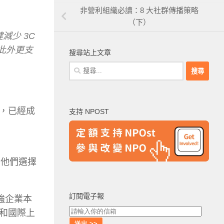
非營利組織必讀：8 大社群傳播策略
（下）
減少 3C
此外更支
搜尋站上文章
搜
尋
關
鍵
，已經成
支持 NPOST
字:
助他們選擇
訂閱電子報
強企業本
和國際上