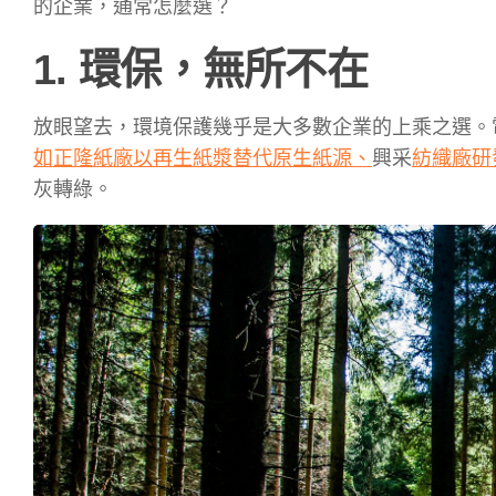
的企業，通常怎麼選？
1. 環保，無所不在
放眼望去，環境保護幾乎是大多數企業的上乘之選。
如正隆紙廠以再生紙漿替代原生紙源、
興采
紡織廠研
灰轉綠。