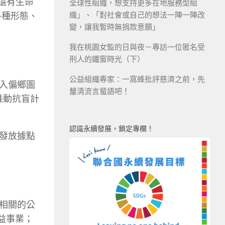
還有生命
全球性組織，想支持更多在地服務型組
織」、「對社會或自己的想法一陣一陣改
各種形態、
變，讓我暫時無捐款意願」
我在桃園女監的日與夜－專訪一位匿名受
刑人的鐵窗時光（下）
公益組織專家：一窩蜂批評慈濟之前，先
入偏鄉圖
釐清流言蜚語吧！
推動抗盲計
認識永續發展，鎖定專欄！
發放據點
相關的公
益事業；