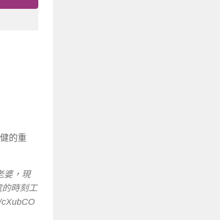
健的重
老婆，現
處的時刻工
XubCO