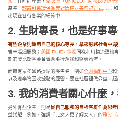
案
；在時尚產業，
優衣庫（UNIQLO）回收衣物捐
產業，
龍巖引進環保香等對環境友善祭祀方式
…… 
出現在各行各業的細節中。
2. 生財專長，也是好事
有些企業則運用自己的核心專長，拿來服務社會中弱
書車巡迴服務；
美國 FedEx 快遞
同樣利用物流運輸
劃的奧比斯基金會贊助飛行運輸和醫藥物流。
而擁有眾多通路據點的零售業，例如
全聯福利中心
和
以及廢棄物回收據點的經營。要在社區裡做公益，超
3. 我的消費者關心什麼
另外有些企業，則是
從自己服務的目標客群作為思考
益議題。例如，強調「比女人更了解女人」的
雅芳（