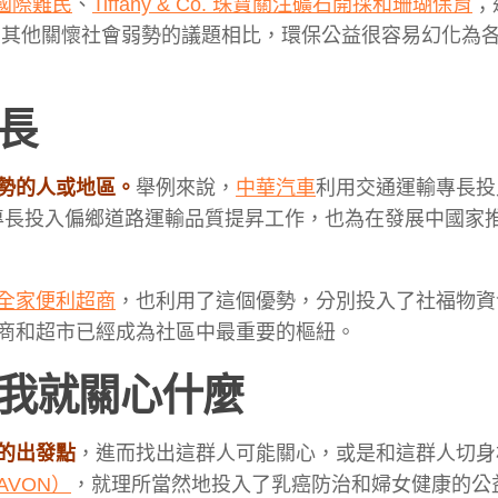
予國際難民
、
Tiffany & Co. 珠寶關注礦石開採和珊瑚保育
；
和其他關懷社會弱勢的議題相比，環保公益很容易幻化為
專長
勢的人或地區。
舉例來說，
中華汽車
利用交通運輸專長投
專長投入偏鄉道路運輸品質提昇工作，也為在發展中國家
全家便利超商
，也利用了這個優勢，分別投入了社福物資
商和超市已經成為社區中最重要的樞紐。
，我就關心什麼
的出發點
，進而找出這群人可能關心，或是和這群人切身
AVON）
，就理所當然地投入了乳癌防治和婦女健康的公