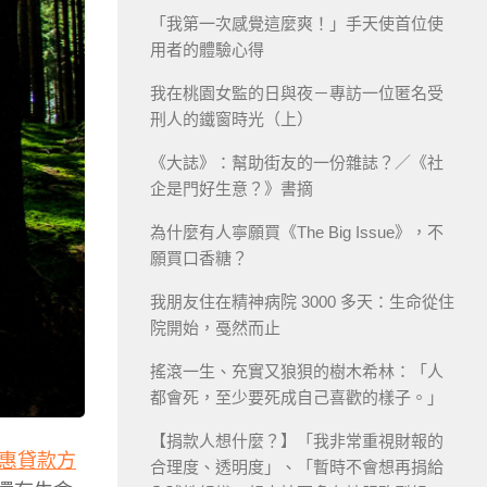
「我第一次感覺這麼爽！」手天使首位使
用者的體驗心得
我在桃園女監的日與夜－專訪一位匿名受
刑人的鐵窗時光（上）
《大誌》：幫助街友的一份雜誌？／《社
企是門好生意？》書摘
為什麼有人寧願買《The Big Issue》，不
願買口香糖？
我朋友住在精神病院 3000 多天：生命從住
院開始，戞然而止
搖滾一生、充實又狼狽的樹木希林：「人
都會死，至少要死成自己喜歡的樣子。」
【捐款人想什麼？】「我非常重視財報的
惠貸款方
合理度、透明度」、「暫時不會想再捐給