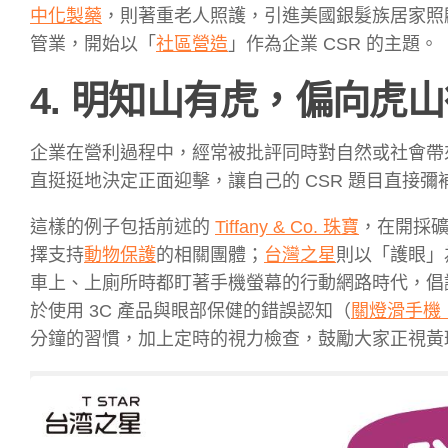
中化製藥
，則著重老人照護，引進美國銀髮族居家照顧服務系統
管業，開始以「
社區營造
」作為企業 CSR 的主題。
4. 明知山有虎，偏向虎
企業在營利過程中，經常被批評同時對自然或社會帶
直挺挺地決定正面迎擊，讓自己的 CSR 題目直接
這樣的例子包括前述的
Tiffany & Co. 珠寶
，在開採
擇支持
動物保護
的相關團體；
台灣之星
則以「護眼」
車上、上廁所時都盯著手機螢幕的行動網路時代，倡
於使用 3C 產品與眼部保健的錯誤認知（
關燈滑手機
分鐘的習慣，加上定時的視力檢查，鼓勵大家正視黃