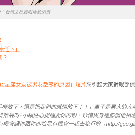
源：台灣之星護眼活動網頁
題
素低下」
嗎？
12星座女友被男友激怒的原因」短片
來引起大家對眼部保
要把手機放下，還是把我們的感情放下！！」車子是男人的大
排第幾呀?小編貼心提醒愛你的眼，珍惜與身邊那個他相
你跟你的哈尼有機會一起去旅行唷→http://goo.gl/c