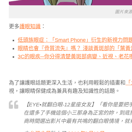
圖片來
更多
護眼知識
：
低頭族眼症：「Smart Phone」衍生的新視力問
眼睛也會『骨質流失』嗎？ 淺談黃斑部的「葉黃
3C的眼疾─你分得清楚黃斑部病變、近視、老花
為了讓護眼話題更深入生活，也利用輕鬆的插畫和
「
視，讓眼睛保健成為兼具有趣及知識性的話題。
【EYE•就翻白眼-12星座女友】「看你是
在還多了手機這個小三那身為正宮的妳，到底
商時間選出影片中最有共鳴的翻白眼情境，就有機會讓