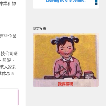
房仲業和物
我要投稿
有些企業
科技公司選
、睡醒、
破大家對
休息 5
。