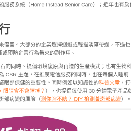
（Home Instead Senior Care）；近年也有
山行
來傷害。大部分的企業選擇迴避或輕描淡寫帶過，不過也
彌補或預防企業行為帶來的副作用。
礦石的同時、提倡環境復原與再造的生產模式；也有生物
為 CSR 主題，在推廣電信服務的同時，也在每個人睡前
議眼部保健的重要性。同時例如以知識性的
科普文章
，打
，眼睛會不會瞎掉？
），也提倡每使用 30 分鐘電子產品就
斑部病變的風險（
測你瞎不瞎？ DIY 檢測黃斑部病變
）