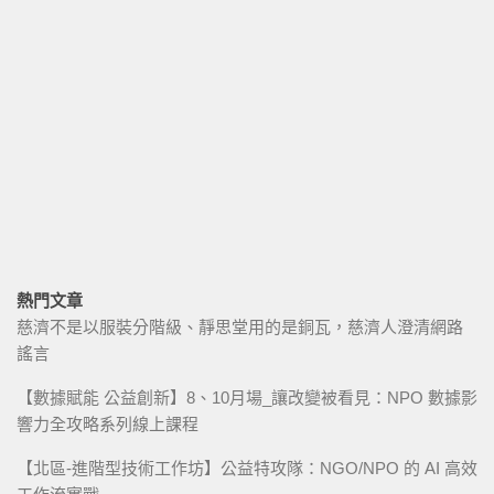
熱門文章
慈濟不是以服裝分階級、靜思堂用的是銅瓦，慈濟人澄清網路
謠言
【數據賦能 公益創新】8、10月場_讓改變被看見：NPO 數據影
響力全攻略系列線上課程
【北區-進階型技術工作坊】公益特攻隊：NGO/NPO 的 AI 高效