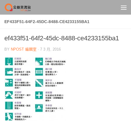
Skip to content
EF433F51-64F2-45DC-8488-CE4233155BA1
ef433f51-64f2-45dc-8488-ce4233155ba1
BY
NPOST 編輯室
·
7 3 月, 2016