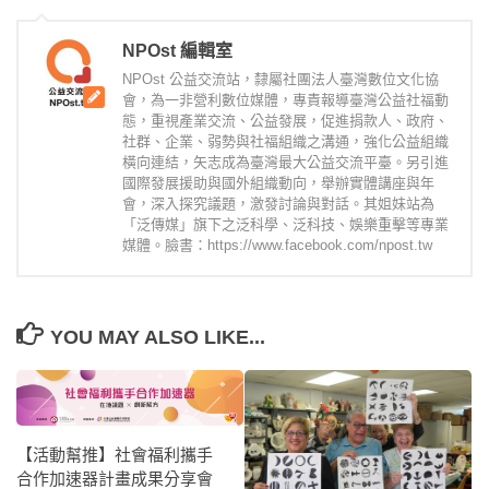
NPOst 編輯室
NPOst 公益交流站，隸屬社團法人臺灣數位文化協
會，為一非營利數位媒體，專責報導臺灣公益社福動
態，重視產業交流、公益發展，促進捐款人、政府、
社群、企業、弱勢與社福組織之溝通，強化公益組織
橫向連結，矢志成為臺灣最大公益交流平臺。另引進
國際發展援助與國外組織動向，舉辦實體講座與年
會，深入探究議題，激發討論與對話。其姐妹站為
「泛傳媒」旗下之泛科學、泛科技、娛樂重擊等專業
媒體。臉書：https://www.facebook.com/npost.tw
YOU MAY ALSO LIKE...
【活動幫推】社會福利攜手
合作加速器計畫成果分享會