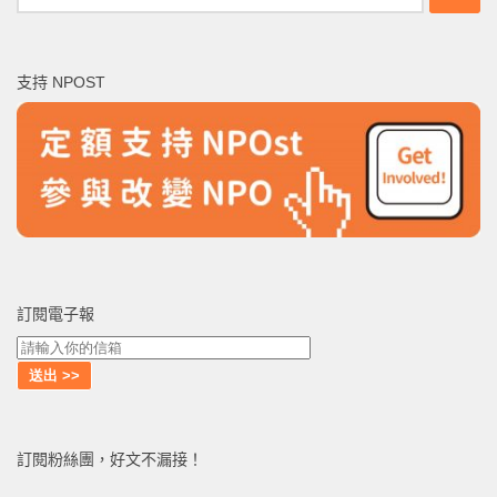
尋
關
鍵
支持 NPOST
字:
訂閱電子報
訂閱粉絲團，好文不漏接！