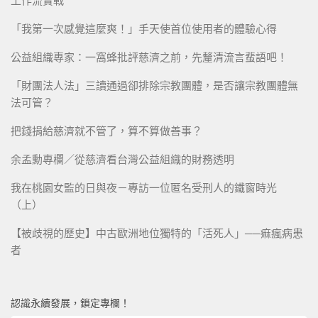
工作流實戰
「我第一次感覺這麼爽！」手天使首位使用者的體驗心得
公益組織專家：一窩蜂批評慈濟之前，先釐清流言蜚語吧！
「財團法人法」三讀通過卻排除宗教團體，是否讓宗教團體無
法可管？
把錢捐給慈濟就不管了，算不算做善事？
余孟勳專欄／從慈濟看台灣公益組織的財務透明
我在桃園女監的日與夜－專訪一位匿名受刑人的鐵窗時光
（上）
【被歧視的歷史】中古歐洲地位獨特的「活死人」──痲瘋病患
者
認識永續發展，鎖定專欄！