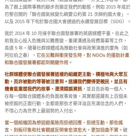
為了跟上國際事務的腳步而鎖定我們的動態，例如 2015 年底於
巴黎召開的「聯合國氣候變化綱要公約第 21 次締約國大會」，
以及 2015 年下旬於聯合國大會通過的永續發展目標（SDG）。
我於 2014 年 10 月接手聯合國發展署的英語媒體平臺，在此之
前我全心投入危機與災難應變、重建溝通及經費籌募等工作，
長達 5 年。隨著社群媒體成為推動社會與政策演進的要角（如
阿拉伯之春），
它在災難與衝突發生時，對 NGOs 的援助計畫
和聯合國發展署都起到關鍵作用。
社群媒體使聯合國發展署這樣的組織更主動、積極地與大眾互
動，而非被動的等著被注意到。這讓我們變得更親民，並且有
機會能重塑我們的故事、澄清錯誤資訊
，並且告訴每一個人，
在每一個聯合國體系的負面故事背後，其實都還藏有上百個未
被挖掘的正面行動，全都是那些才華洋溢且充滿信念的人們，
不惜心力為世界上最弱勢的人付出。
當一個組織因為想迴避風險而拒絕回應、拒絕互動，那些謠
言、刻板印象和社會觀感反倒會愈滾愈大，更加扭曲不實。
破