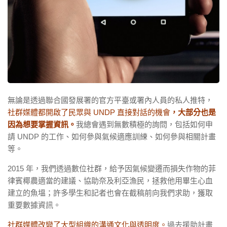
無論是透過聯合國發展署的官方平臺或署內人員的私人推特，
社群媒體都開啟了民眾與 UNDP 直接對話的機會
，大部分也是
因為想要掌握資訊。
我總會遇到無數積極的詢問，包括如何申
請 UNDP 的工作、如何參與氣候適應訓練、如何參與相關計畫
等。
2015 年，我們透過數位社群，給予因氣候變遷而損失作物的菲
律賓椰農適當的建議、協助奈及利亞漁民，拯救他用畢生心血
建立的魚塭；許多學生和記者也會在截稿前向我們求助，獲取
重要數據資訊。
社群媒體改變了大型組織的溝通文化與透明度。
過去援助計畫