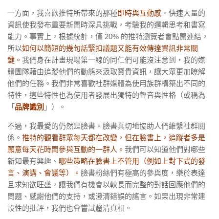
一方面，我喜歡推特所帶來的那種
即時與互動感
。
快速大量的
資訊使我發布重要新聞時深具挑戰，考驗我的邏輯思考和書寫
能力。事實上，根據統計，僅 20% 的推特瀏覽者會點開連結，
所以
如何以簡短的幾句話緊扣議題又能有效傳達資訊非常關
鍵。
我們身在計畫現場第一線的同仁們可能沒注意到，我的媒
體團隊藉由追蹤他們的動態來汲取寶貴資訊，讓大眾更加瞭解
他們的任務。我們非常喜歡社群媒體為使用族群構築出不同的
特性，這些特性也為使用者發展出獨特的聲音與性格（或稱為
「
品牌識別
」）。
不過，我最愛的仍然是臉書。臉書真切地協助人們維繫社群關
係。
推特的觀看群眾每天都在改變，但在臉書上，追蹤者多是
願意每天花時間參與互動的一群人。
我們可以知道他們對哪些
新知最有興趣、
哪些策略在臉書上不管用（例如上對下式的發
言、演講、會議等）。
臉書粉絲們有極高的參與度，樂於表達
且求知欲旺盛，讓我們有機會以較長而完整的對話回應他們的
問題、感謝他們的支持，或澄清錯誤的謠言。如果出現非常建
設性的批評，我們也會嘗試釐清真相。