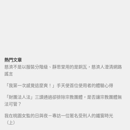
熱門文章
慈濟不是以服裝分階級、靜思堂用的是銅瓦，慈濟人澄清網路
謠言
「我第一次感覺這麼爽！」手天使首位使用者的體驗心得
「財團法人法」三讀通過卻排除宗教團體，是否讓宗教團體無
法可管？
我在桃園女監的日與夜－專訪一位匿名受刑人的鐵窗時光
（上）