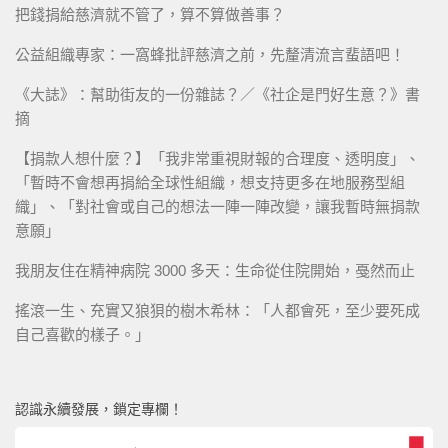
把錢捐給慈濟就不管了，算不算做善事？
公益組織專家：一窩蜂批評慈濟之前，先釐清流言蜚語吧！
《大誌》：幫助街友的一份雜誌？／《社企是門好生意？》書
摘
【捐款人想什麼？】「我非常重視財報的合理度、透明度」、
「暫時不會想再捐給全球性組織，想支持更多在地服務型組
織」、「對社會或自己的想法一陣一陣改變，讓我暫時無捐款
意願」
我朋友住在精神病院 3000 多天：生命從住院開始，戞然而止
搖滾一生、充實又狼狽的樹木希林：「人都會死，至少要死成
自己喜歡的樣子。」
認識永續發展，鎖定專欄！