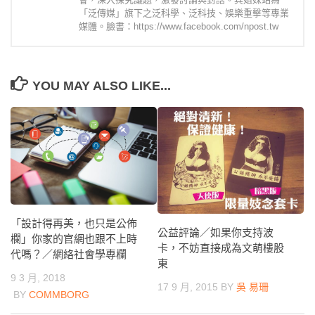
「泛傳媒」旗下之泛科學、泛科技、娛樂重擊等專業
媒體。臉書：https://www.facebook.com/npost.tw
YOU MAY ALSO LIKE...
「設計得再美，也只是公佈
公益評論／如果你支持波
欄」你家的官網也跟不上時
卡，不妨直接成為文萌樓股
代嗎？／網絡社會學專欄
東
9 3 月, 2018
17 9 月, 2015
BY
吳 易珊
BY
COMMBORG