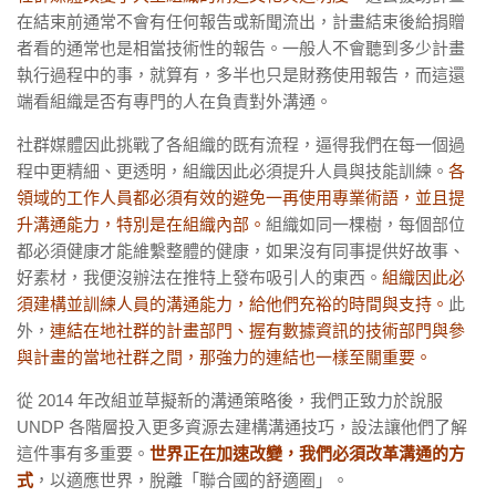
在結束前通常不會有任何報告或新聞流出，計畫結束後給捐贈
者看的通常也是相當技術性的報告。一般人不會聽到多少計畫
執行過程中的事，就算有，多半也只是財務使用報告，而這還
端看組織是否有專門的人在負責對外溝通。
社群媒體因此挑戰了各組織的既有流程，逼得我們在每一個過
程中更精細、更透明，組織因此必須提升人員與技能訓練。
各
領域的工作人員都必須有效的避免一再使用專業術語，並且提
升溝通能力，特別是在組織內部。
組織如同一棵樹，每個部位
都必須健康才能維繫整體的健康，如果沒有同事提供好故事、
好素材，我便沒辦法在推特上發布吸引人的東西。
組織因此必
須建構並訓練人員的溝通能力，給他們充裕的時間與支持。
此
外，
連結在地社群的計畫部門、握有數據資訊的技術部門與參
與計畫的當地社群之間，那強力的連結也一樣至關重要。
從 2014 年改組並草擬新的溝通策略後，我們正致力於說服
UNDP 各階層投入更多資源去建構溝通技巧，設法讓他們了解
這件事有多重要。
世界正在加速改變，我們必須改革溝通的方
式
，以適應世界，脫離「聯合國的舒適圈」。