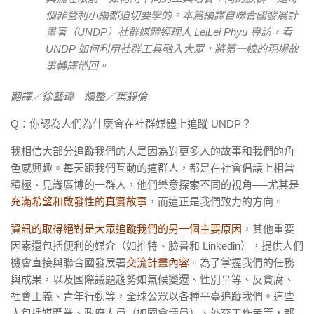
個非營利小編都迫切要學的。本篇編譯自聯合國發展計
畫署（UNDP）社群媒體經理人 LeiLei Phyu 專訪，看
UNDP 如何利用社群工具融入大眾，將第一線的現場故
事轉譯帶回。
翻譯／徐藝瑋 編整／葉靜倫
Q：你認為人們為什麼會在社群媒體上追蹤 UNDP？
我相信大部分追蹤我們的人是因為對更多人的故事和我們的角
色感興趣。每天跟我們互動的這群人，都是在社會倡議上相當
積極、見識廣博的一群人，他們樂意探索不同的視角──尤其是
充滿希望和啟發性的真實故事
，而這正是我們致力的方向。
資訊的取得絕對是大眾追蹤我們的另一個主要原因
，其他重要
因素還包括便利的媒介（如推特、臉書和 Linkedin），提供人們
機會直接與聯合國發展署
交流計畫內容
。為了掌握我們的任務
與成果，以及國際議題趨勢如氣候變遷、性別平等、反貪腐、
社會正義、青年行動等，全球公眾以各種平臺追蹤我們。這些
人包括媒體業、政府人員（如國會議員）、外交工作者等，都