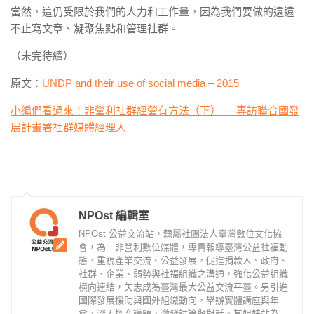
當然，這仍受限於我們的人力和工作量，因為我們要做的遠遠
不止寫文章、凝聚焦點和管理社群。
（未完待續）
原文：
UNDP and their use of social media – 2015
小編們看過來！非營利社群經營有方法（下）──專訪聯合國發
展計畫署社群媒體經理人
NPOst 編輯室
NPOst 公益交流站，隸屬社團法人臺灣數位文化協
會，為一非營利數位媒體，專責報導臺灣公益社福動
態，重視產業交流、公益發展，促進捐款人、政府、
社群、企業、弱勢與社福組織之溝通，強化公益組織
橫向連結，矢志成為臺灣最大公益交流平臺。另引進
國際發展援助與國外組織動向，舉辦實體講座與年
會，深入探究議題，激發討論與對話。其姐妹站為