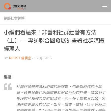
Skip to content
網路社群經營
小編們看過來！非營利社群經營有方法
（上）──專訪聯合國發展計畫署社群媒體
經理人
BY
NPOST 編輯室
·
1 2 月, 2016
編按：
社群經營是非營利組織的新課題，也是新時代的小革
命。過去非營利組織總是默默執行公益計畫，時間到了
整理照片和報告交給捐款者，內容多半制式又封閉，無
法連結更廣大的公眾。如今，臉書、推特、Line 等新工
具擺在眼前，如何用不同的工具培養不同的族群，是每