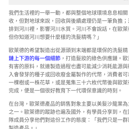
我們生活裡的一舉一動，都與整個地球環境息息相關
收，但對地球來說，回收與後續處理仍是一筆負擔；
排到河川裡，影響河川水質。河川不會說話，在歐萊
但你知道河川想要什麼樣的洗髮精嗎？」
歐萊德的希望製造出從源頭到末端都是環保的洗髮精
鏈上下游的每一個細節
，打造髮妝的綠色供應鏈。歐
有害的原料，就連製造過程也盡可能減少消耗能源與
入會發芽的種子或回收廢金屬製作的代幣，消費者可
一棵樹或一株花草，或是蒐集三十六枚代幣後與歐萊
完成，便是一個很好教育下一代環保意識的時刻。
在台灣，歐萊德產品的銷售對象主要以美髮沙龍業為
之一。歐萊德的蹤跡也遍及國外，有學員分享到，在
隊成員分享他們對這份工作的態度：「我們只是一群
製造產品。」