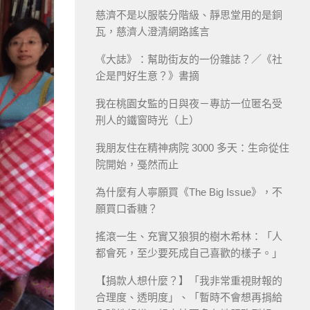
慈濟不是以服裝分階級、靜思堂用的是銅
瓦，慈濟人澄清網路謠言
《大誌》：幫助街友的一份雜誌？／《社
企是門好生意？》書摘
我在桃園女監的日與夜－專訪一位匿名受
刑人的鐵窗時光（上）
我朋友住在精神病院 3000 多天：生命從住
院開始，戞然而止
為什麼有人寧願買《The Big Issue》，不
願買口香糖？
搖滾一生、充實又狼狽的樹木希林：「人
都會死，至少要死成自己喜歡的樣子。」
【捐款人想什麼？】「我非常重視財報的
合理度、透明度」、「暫時不會想再捐給