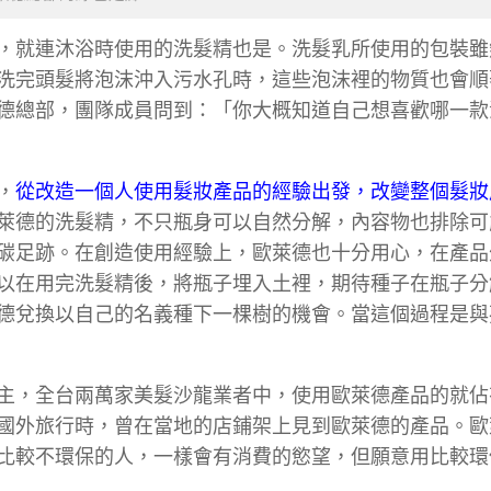
，就連沐浴時使用的洗髮精也是。洗髮乳所使用的包裝雖
洗完頭髮將泡沫沖入污水孔時，這些泡沫裡的物質也會順
德總部，團隊成員問到：「你大概知道自己想喜歡哪一款
，
從改造一個人使用髮妝產品的經驗出發，改變整個髮妝
萊德的洗髮精，不只瓶身可以自然分解，內容物也排除可
碳足跡。在創造使用經驗上，歐萊德也十分用心，在產品
以在用完洗髮精後，將瓶子埋入土裡，期待種子在瓶子分
德兌換以自己的名義種下一棵樹的機會。當這個過程是與
主，全台兩萬家美髮沙龍業者中，使用歐萊德產品的就佔
國外旅行時，曾在當地的店鋪架上見到歐萊德的產品。歐
比較不環保的人，一樣會有消費的慾望，但願意用比較環