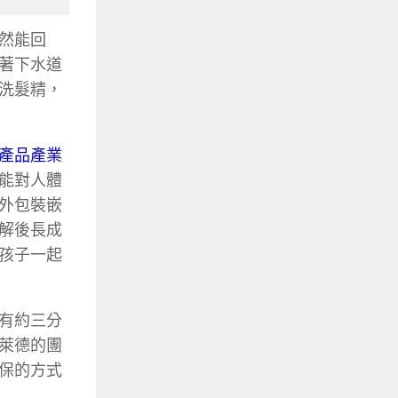
然能回
著下水道
洗髮精，
產品產業
能對人體
外包裝嵌
解後長成
孩子一起
有約三分
萊德的團
保的方式