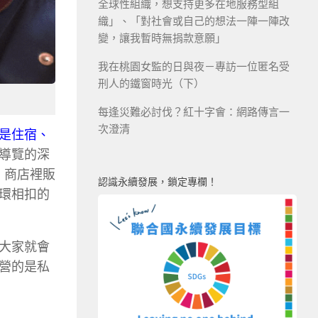
全球性組織，想支持更多在地服務型組
織」、「對社會或自己的想法一陣一陣改
變，讓我暫時無捐款意願」
我在桃園女監的日與夜－專訪一位匿名受
刑人的鐵窗時光（下）
每逢災難必討伐？紅十字會：網路傳言一
次澄清
是住宿、
導覽的深
i 商店裡販
認識永續發展，鎖定專欄！
環相扣的
大家就會
營的是私