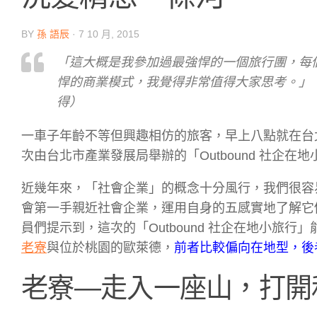
BY
孫 語辰
·
7 10 月, 2015
「這大概是我參加過最強悍的一個旅行團，每
悍的商業模式，我覺得非常值得大家思考。」
得）
一車子年齡不等但興趣相仿的旅客，早上八點就在台
次由台北市產業發展局舉辦的「Outbound 社企
近幾年來，「社會企業」的概念十分風行，我們很容
會第一手親近社會企業，運用自身的五感實地了解它們
員們提示到，這次的「Outbound 社企在地小旅
老寮
與位於桃園的歐萊德，
前者比較偏向在地型，後
老寮—走入一座山，打開