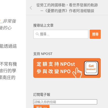
從勞工的跨國移動，看世界發展的軌跡
－《憂鬱的邊界》作者阿潑經驗談
）
非常強
搜尋站上文章
後的心
搜
尋
關
能透過這
鍵
支持 NPOST
字:
不常有機
旅行的學
栗南庄的
訂閱電子報