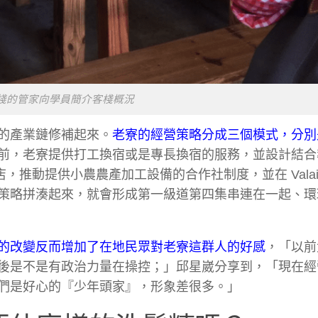
棧的管家向學員簡介客棧概況
的產業鏈修補起來。
老寮的經營策略分成三個模式，分別
前，老寮提供打工換宿或是專長換宿的服務，並設計結合
店，推動提供小農農產加工設備的合作社制度，並在 Vala
策略拼湊起來，就會形成第一級道第四集串連在一起、環
的改變反而增加了在地民眾對老寮這群人的好感
，「以前
後是不是有政治力量在操控；」邱星崴分享到，「現在經
們是好心的『少年頭家』，形象差很多。」