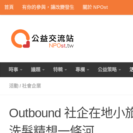
首頁
有你的參與，讓改變發生
關於 NPOst
Skip to content
時事
議題
特輯
專欄
公益策略
活動
/
社會企業
Outbound 社企在
洗髮精想一條河