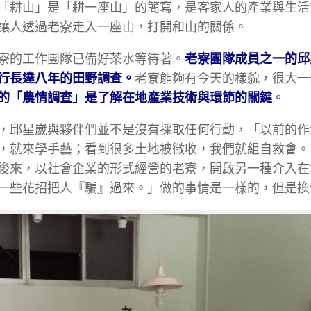
「耕山」是「耕一座山」的簡寫，是客家人的產業與生活
讓人透過老寮走入一座山，打開和山的關係。
寮的工作團隊已備好茶水等待著。
老寮團隊成員之一的邱
行長達八年的田野調查。
老寮能夠有今天的樣貌，很大一
的「農情調查」是了解在地產業技術與環節的關鍵
。
，邱星崴與夥伴們並不是沒有採取任何行動，「以前的作
，就來學手藝；看到很多土地被徵收，我們就組自救會。
後來，以社會企業的形式經營的老寮，開啟另一種介入在
一些花招把人『騙』過來。」做的事情是一樣的，但是換