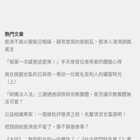
熱門文章
慈濟不是以服裝分階級、靜思堂用的是銅瓦，慈濟人澄清網路
謠言
「我第一次感覺這麼爽！」手天使首位使用者的體驗心得
我在桃園女監的日與夜－專訪一位匿名受刑人的鐵窗時光
（上）
「財團法人法」三讀通過卻排除宗教團體，是否讓宗教團體無
法可管？
公益組織專家：一窩蜂批評慈濟之前，先釐清流言蜚語吧！
把錢捐給慈濟就不管了，算不算做善事？
《大誌》：幫助街友的一份雜誌？／《社企是門好生意？》書