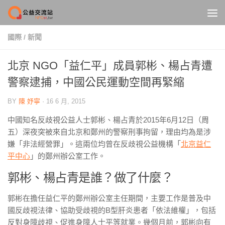
Skip to content
國際
/
新聞
北京 NGO「益仁平」成員郭彬、楊占青遭
警察逮捕，中國公民運動空間再緊縮
BY
陳 妤寧
·
16 6 月, 2015
中國知名反歧視公益人士郭彬、楊占青於2015年6月12日（周
五）深夜突被來自北京和鄭州的警察刑事拘留，理由均為是涉
嫌「非法經營罪」。這兩位均曾在反歧視公益機構「
北京益仁
平中心
」的鄭州辦公室工作。
郭彬、楊占青是誰？做了什麼？
郭彬在擔任益仁平的鄭州辦公室主任期間，主要工作是普及中
國反歧視法律、協助受歧視的B型肝炎患者「依法維權」，包括
反對身障歧視、促進身障人士平等就業。幾個月前，郭彬向有