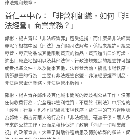
律法規和規章。
益仁平中心：「非營利組織，如何『非
法經營』商業業務？」
郭彬、楊占青以「非法經營罪」遭受逮捕，而什麼是非法經營
罪呢？根據中國《刑法》及有關司法解釋，係指未經許可經營
專營、專賣物品或其他限制買賣的物品，買賣進出口許可證、
進出口原產地證明以及其他法律、行政法規規定的經營許可證
或者批準文件，以及從事其他非法經營活動，擾亂市場秩序，
情節嚴重的行為。主要有非法經營食鹽、非法經營煙草制品、
非法經營電信業務、非法經營出版物。
郭彬、楊占青在鄭州及其他城市開展的反歧視公益工作，沒有
任何收費行為，完全是非營利性質，不屬於《刑法》中所指的
「經營」行為，也不可能擾亂市場秩序，益仁平的官方聲明認
為郭彬、楊占青兩人的行為和「非法經營」毫無干係。兩人多
年來的公益工作，反而是積極促進了政府「消除一切就業歧
視」的政策宣言，大量了幫助各種病患及弱勢族群的權益，促