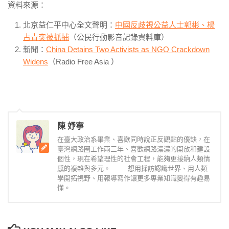
資料來源：
北京益仁平中心全文聲明：
中國反歧視公益人士郭彬、楊
占青突被抓捕
（公民行動影音記錄資料庫）
新聞：
China Detains Two Activists as NGO Crackdown
Widens
（Radio Free Asia ）
陳 妤寧
在臺大政治系畢業、喜歡同時說正反觀點的優缺，在
臺灣網路圈工作兩三年、喜歡網路濃濃的開放和建設
個性，現在希望理性的社會工程，能夠更接納人類情
感的複雜與多元。 想用採訪認識世界、用人類
學開拓視野、用報導寫作讓更多專業知識變得有趣易
懂。