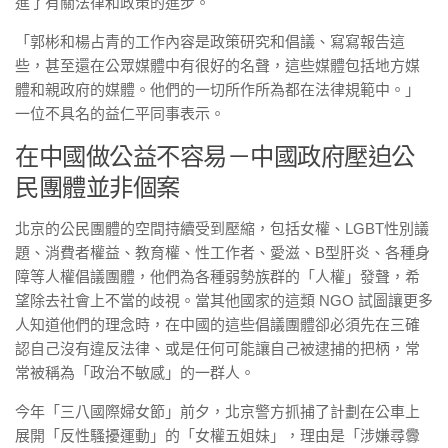
進了有關法律和政策的進步。
「郭彬和楊占青的工作內容是政策研究和倡議、寫寫報告這
些，甚至還在公眾媒體中有很好的名聲，這些媒體包括地方媒
體和親政府的媒體。他們的一切所作所為都在法律規範中。」
一位不具名的益仁平同事表示。
在中國做公益不容易－中國政府壓迫公
民團體並非個案
北京的公民團體的空間持續受到壓縮，包括女權、LGBT性別議
題、消費者權益、教育權、性工作者、愛滋、B型肝炎、各種身
障等人權倡議團體，他們為各種弱勢族群的「人權」發聲，希
望除去社會上不當的歧視。當其他國家的這類 NGO 試圖讓更多
人知道他們的理念時，在中國的這些倡議團體卻必須先在三確
認自己沒有違反法律、或是任何可能讓自己被逮捕的把柄，常
常被稱為「政治不敏感」的一群人。
今年「三八國際婦女節」前夕，北京警方抓捕了計劃在公車上
展開「反性騷擾運動」的「女權五姐妹」，理由是「涉嫌尋釁