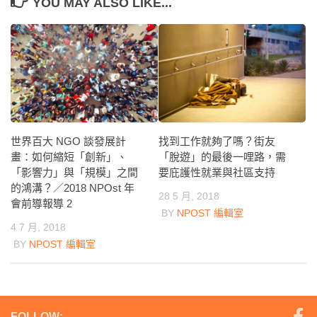
YOU MAY ALSO LIKE...
世界百大 NGO 談發展計
找到工作就夠了嗎？街友
畫：如何縮短「創新」、
「脫遊」的最後一哩路，需
「影響力」與「規模」之間
要庇護性就業與社區支持
的鴻溝？／2018 NPOst 年
28 5 月, 2018
會前導報導 2
BY
NPOST 編輯室
4 7 月, 2018
BY
NPOST 編輯室
FOLLOW: