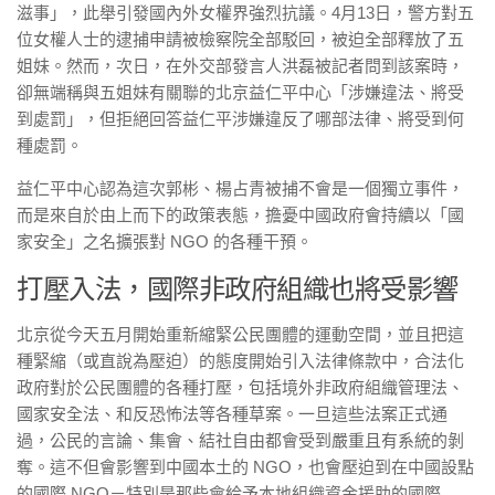
滋事」，此舉引發國內外女權界強烈抗議。4月13日，警方對五
位女權人士的逮捕申請被檢察院全部駁回，被迫全部釋放了五
姐妹。然而，次日，在外交部發言人洪磊被記者問到該案時，
卻無端稱與五姐妹有關聯的北京益仁平中心「涉嫌違法、將受
到處罰」，但拒絕回答益仁平涉嫌違反了哪部法律、將受到何
種處罰。
益仁平中心認為這次郭彬、楊占青被捕不會是一個獨立事件，
而是來自於由上而下的政策表態，擔憂中國政府會持續以「國
家安全」之名擴張對 NGO 的各種干預。
打壓入法，國際非政府組織也將受影響
北京從今天五月開始重新縮緊公民團體的運動空間，並且把這
種緊縮（或直說為壓迫）的態度開始引入法律條款中，合法化
政府對於公民團體的各種打壓，包括境外非政府組織管理法、
國家安全法、和反恐怖法等各種草案。一旦這些法案正式通
過，公民的言論、集會、結社自由都會受到嚴重且有系統的剝
奪。這不但會影響到中國本土的 NGO，也會壓迫到在中國設點
的國際 NGO－特別是那些會給予本地組織資金援助的國際