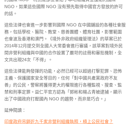
NGO，如果這些國際 NGO 沒有預先取得中國官方發放的許可
的話。
這些法律也會進一步影響到國際 NGO 在中國舖設的各種社會服
務，包括學校、醫院、教堂、慈善團體、體育社團，影響範圍
也會波及香港和澳門。《境外非政府組織管理法》的草案已於
2014年12月提交到全國人大常委會進行審議，該草案對境外民
間非營利組織與中國的合作設置了嚴苛的註冊和審批機制，全
文共出現24次「不得」。
這些法律能夠發揮的功能，必然已經可以超過打擊犯罪、恐怖
主義、保護國家安全等目的，任何「對中國共產黨政府不友
善」的公民，警察將獲得更大的權限進行各種監視、搜查、監
禁和刑事定罪。益仁平官方認為「郭彬和楊占青被逮捕，顯示
出了中國政府打壓國內 NGO 的趨勢，而非是巧合。」
延伸閱讀：
印度政府吊銷近九千家非營利組織執照，槓上公民社會？