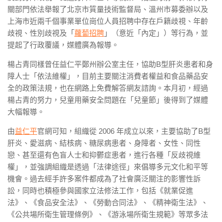
關部門依法舉報了北京市質量技術監督局、溫州市募委辦以及
上海市近兩千個事業單位崗位人員招聘中存在戶籍歧視、年齡
歧視、性別歧視及「
蘿蔔招聘
」（意近「內定」）等行為，並
提起了行政覆議，媒體廣為報導。
楊占青同樣曾任益仁平鄭州辦公室主任，協助B型肝炎患者和身
障人士「依法維權」，目前主要關注消費者權益和食品藥品安
全的政策法規，也在網路上免費解答網友諮詢。本月初，經過
楊占青的努力，兒童用藥安全問題在「兒童節」後得到了媒體
大幅報導。
由
益仁平
官網可知，組織從 2006 年成立以來，主要協助了B型
肝炎、愛滋病、結核病、糖尿病患者、身障者、女性、同性
戀、甚至還有色盲人士和抑鬱症患者，進行各種「反歧視維
權」，並強調組織是透過「法律途徑」來倡導多元文化和平等
機會。過去經手許多案件都成為了社會廣泛關注的影響性訴
訟，同時也積極參與國家立法修法工作，包括《就業促進
法》、《食品安全法》、《勞動合同法》、《精神衛生法》、
《公共場所衛生管理條例》、《游泳場所衛生規範》等眾多法