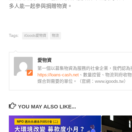
多人能一起參與捐贈物資。
Tags:
iGoods愛物資
物流
愛物資
第一個以募集物資為服務的社會企業，我們認為
https://loans-cash.net
、數量控管、物流到府收物
媒合到需要的單位。（官網：www.igoods.tw）
YOU MAY ALSO LIKE...