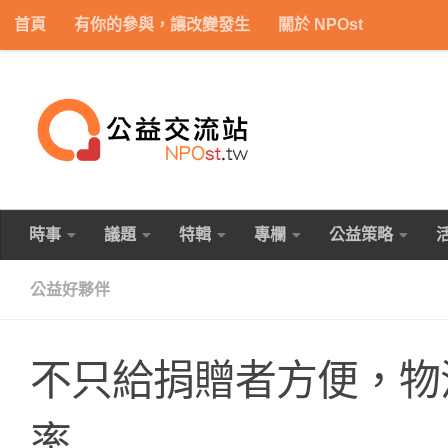
首頁
有你的參與，讓改變發生
關於 NPOst
Skip to content
時事
議題
特輯
專欄
公益策略
公益好夥伴
不只給捐贈者方便，物
率