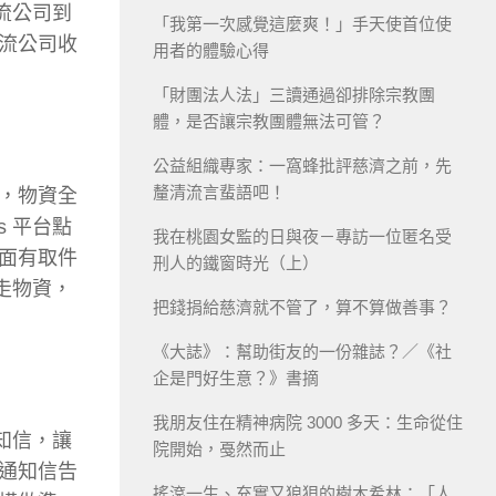
流公司到
「我第一次感覺這麼爽！」手天使首位使
流公司收
用者的體驗心得
「財團法人法」三讀通過卻排除宗教團
體，是否讓宗教團體無法可管？
公益組織專家：一窩蜂批評慈濟之前，先
釐清流言蜚語吧！
，物資全
 平台點
我在桃園女監的日與夜－專訪一位匿名受
面有取件
刑人的鐵窗時光（上）
走物資，
把錢捐給慈濟就不管了，算不算做善事？
《大誌》：幫助街友的一份雜誌？／《社
企是門好生意？》書摘
我朋友住在精神病院 3000 多天：生命從住
知信，讓
院開始，戞然而止
通知信告
搖滾一生、充實又狼狽的樹木希林：「人