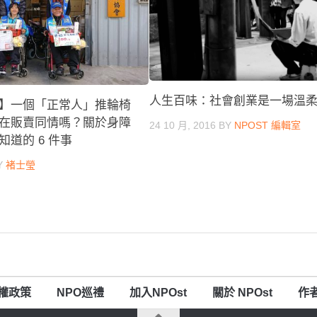
人生百味：社會創業是一場溫
】一個「正常人」推輪椅
在販賣同情嗎？關於身障
24 10 月, 2016
BY
NPOST 編輯室
道的 6 件事
Y
褚士瑩
權政策
NPO巡禮
加入NPOst
關於 NPOst
作