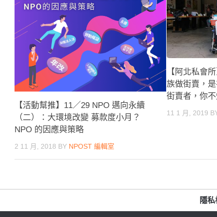
【阿北私會所
族做街賣，是
街賣者，你不知
【活動幫推】11／29 NPO 邁向永續
11 1 月, 2019
B
（二）：大環境改變 募款度小月？
NPO 的因應與策略
2 11 月, 2018
BY
NPOST 編輯室
隱私