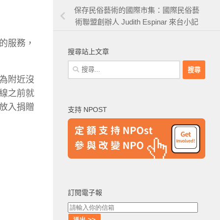
保存民俗藝術的國際市集：國際民俗藝
術聯盟創辦人 Judith Espinar 來台小記
的服務，
搜尋站上文章
搜
尋
為附近沒
關
線之前就
鍵
放入捐贈
支持 NPOST
字:
訂閱電子報