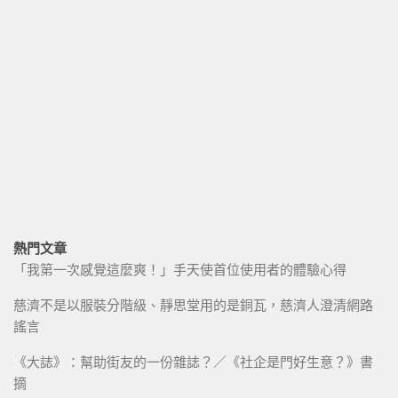
熱門文章
「我第一次感覺這麼爽！」手天使首位使用者的體驗心得
慈濟不是以服裝分階級、靜思堂用的是銅瓦，慈濟人澄清網路
謠言
《大誌》：幫助街友的一份雜誌？／《社企是門好生意？》書
摘