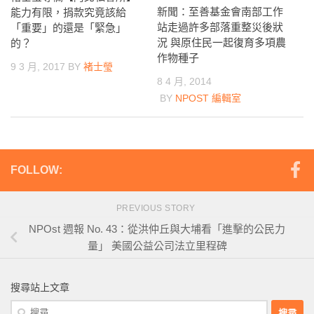
新聞：至善基金會南部工作
能力有限，捐款究竟該給
站走過許多部落重整災後狀
「重要」的還是「緊急」
況 與原住民一起復育多項農
的？
作物種子
9 3 月, 2017
BY
褚士瑩
8 4 月, 2014
BY
NPOST 編輯室
FOLLOW:
PREVIOUS STORY
NPOst 週報 No. 43：從洪仲丘與大埔看「進擊的公民力
量」 美國公益公司法立里程碑
搜尋站上文章
搜