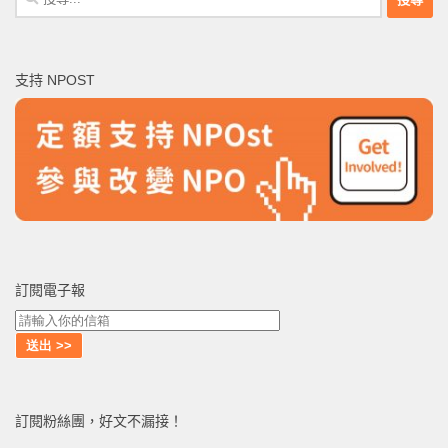
尋
關
鍵
支持 NPOST
字:
訂閱電子報
訂閱粉絲團，好文不漏接！