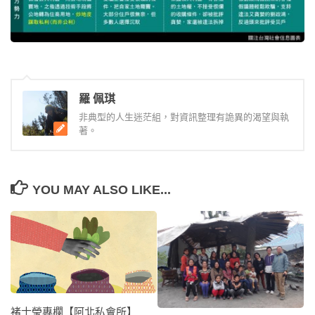
羅 佩琪
非典型的人生迷茫組，對資訊整理有詭異的渴望與執
著。
YOU MAY ALSO LIKE...
褚士瑩專欄【阿北私會所】