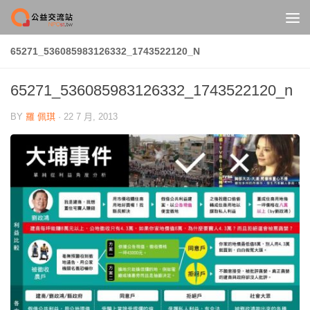
Skip to content
65271_536085983126332_1743522120_N
65271_536085983126332_1743522120_n
BY
羅 佩琪
·
22 7 月, 2013