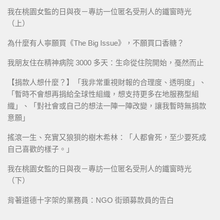
我在桃園女監的日與夜－專訪一位匿名受刑人的鐵窗時光
（上）
為什麼有人寧願買《The Big Issue》，不願買口香糖？
我朋友住在精神病院 3000 多天：生命從住院開始，戞然而止
【捐款人想什麼？】「我非常重視財報的合理度、透明度」、
「暫時不會想再捐給全球性組織，想支持更多在地服務型組
織」、「對社會或自己的想法一陣一陣改變，讓我暫時無捐款
意願」
搖滾一生、充實又狼狽的樹木希林：「人都會死，至少要死成
自己喜歡的樣子。」
我在桃園女監的日與夜－專訪一位匿名受刑人的鐵窗時光
（下）
背著道德十字架的業務員：NGO 街頭募款員的告白