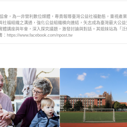
文化協會，為一非營利數位媒體，專責報導臺灣公益社福動態，重視產
與社福組織之溝通，強化公益組織橫向連結，矢志成為臺灣最大公益
實體講座與年會，深入探究議題，激發討論與對話。其姐妹站為「泛
www.facebook.com/npost.tw