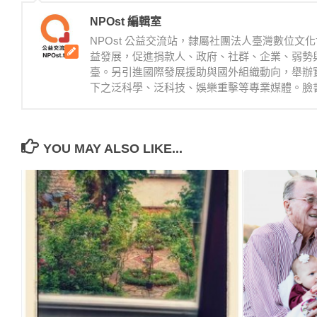
NPOst 編輯室
NPOst 公益交流站，隸屬社團法人臺灣數位
益發展，促進捐款人、政府、社群、企業、弱勢
臺。另引進國際發展援助與國外組織動向，舉辦
下之泛科學、泛科技、娛樂重擊等專業媒體。臉書：https://
YOU MAY ALSO LIKE...