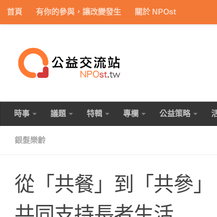
首頁
有你的參與，讓改變發生
關於 NPOst
Skip to content
時事
議題
特輯
專欄
公益策略
銀髮樂齡
從「共餐」到「共參」
共同支持長者生活