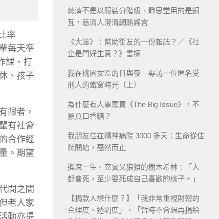
慈濟不是以服裝分階級、靜思堂用的是銅
瓦，慈濟人澄清網路謠言
口比率
《大誌》：幫助街友的一份雜誌？／《社
輩每天準
企是門好生意？》書摘
作課、打
我在桃園女監的日與夜－專訪一位匿名受
休、孩子
刑人的鐵窗時光（上）
為什麼有人寧願買《The Big Issue》，不
有限者，
願買口香糖？
輩有社會
我朋友住在精神病院 3000 多天：生命從住
的合作經
院開始，戞然而止
量。期望
搖滾一生、充實又狼狽的樹木希林：「人
都會死，至少要死成自己喜歡的樣子。」
代間之間
【捐款人想什麼？】「我非常重視財報的
但老人家
合理度、透明度」、「暫時不會想再捐給
活動亦提