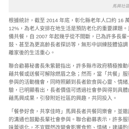
馬興社
根據統計，截至 2014 年底，彰化縣老年人口約 16 
12%，為老人安排在地生活是預防老化的重要課題
備共餐，自 2007 年起幾乎從不間斷，已為許多
鼓、甚至為更高齡長者探訪等，無形中訓練肢體協調
離家後的生活重心。
聯合勸募秘書長朱紫碧指出，許多縣市政府積極推動
藉共餐或送餐可解除燃眉之急；然而，當「共餐」服
參與的活動機會，同時照顧到長者飲食與心靈、情緒
驗，已明顯看出，長者價值可透過社會參與得到具體
藉馬興成果，引發附近社區的興趣，共同投入。
「餐參好食，共享佳時」馬興長者共餐同樂會，並邀
的溝通也鼓勵長輩社會參與。聯合勸募表示，許多服
味蕾退化，不宜驟然改變會影響食慾、情緒，建議酌