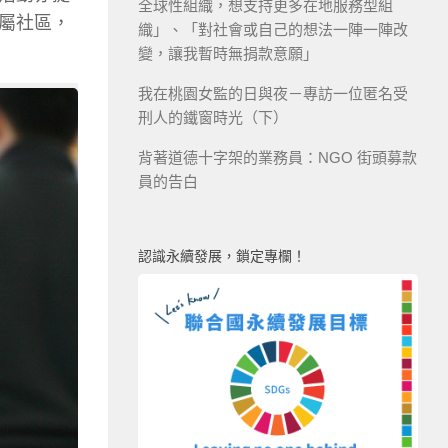
全球性組織，想支持更多在地服務型組
屬社區，
織」、「對社會或自己的想法一陣一陣改
變，讓我暫時無捐款意願」
我在桃園女監的日與夜－專訪一位匿名受
刑人的鐵窗時光（下）
背著道德十字架的業務員：NGO 街頭募款
員的告白
認識永續發展，鎖定專欄！