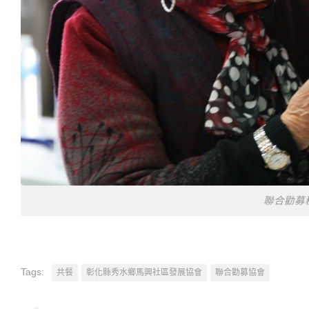
聯合勸募
Tags:
共餐
彰化縣秀水鄉馬興社區發展協會
聯合勸募協會