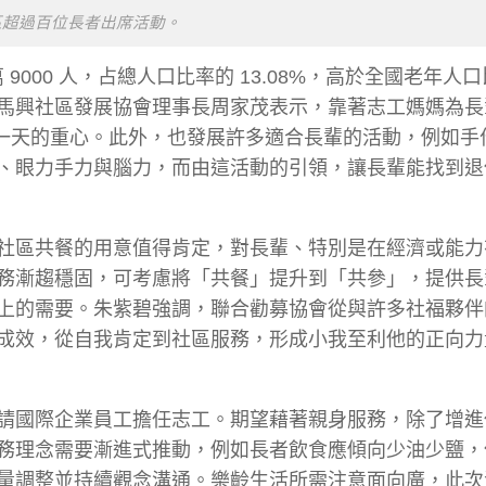
區超過百位長者出席活動。
萬 9000 人，占總人口比率的 13.08%，高於全國老年人
。馬興社區發展協會理事長周家茂表示，靠著志工媽媽為長
長輩一天的重心。此外，也發展許多適合長輩的活動，例如手
、眼力手力與腦力，而由這活動的引領，讓長輩能找到退
社區共餐的用意值得肯定，對長輩、特別是在經濟或能力
務漸趨穩固，可考慮將「共餐」提升到「共參」，提供長
上的需要。朱紫碧強調，聯合勸募協會從與許多社福夥伴
成效，從自我肯定到社區服務，形成小我至利他的正向力
請國際企業員工擔任志工。期望藉著親身服務，除了增進
務理念需要漸進式推動，例如長者飲食應傾向少油少鹽，
量調整並持續觀念溝通。樂齡生活所需注意面向廣，此次