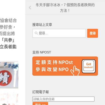
冬天手腳冷冰冰，7 個預防長者跌倒的
方法！
募協會結合
搜尋站上文章
參好食，
搜
而提出將
尋
「共參」
關
立長者能
鍵
支持 NPOST
字:
訂閱電子報