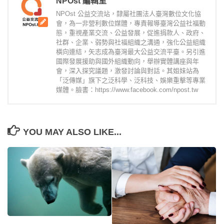
NPOst 編輯室
NPOst 公益交流站，隸屬社團法人臺灣數位文化協
會，為一非營利數位媒體，專責報導臺灣公益社福動
態，重視產業交流、公益發展，促進捐款人、政府、
社群、企業、弱勢與社福組織之溝通，強化公益組織
橫向連結，矢志成為臺灣最大公益交流平臺。另引進
國際發展援助與國外組織動向，舉辦實體講座與年
會，深入探究議題，激發討論與對話。其姐妹站為
「泛傳媒」旗下之泛科學、泛科技、娛樂重擊等專業
媒體。臉書：https://www.facebook.com/npost.tw
YOU MAY ALSO LIKE...