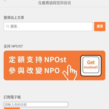
在義賣過程找到自信
搜尋站上文章
搜
尋
關
鍵
支持 NPOST
字:
訂閱電子報