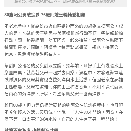
最老的不老水手84歲陳宏丹。（圖片由弘道老人福利基金會提供）
80歲阿公勇敢追夢 76歲阿嬤坐輪椅愛相隨
不老水手中，從高雄市旗山區遠道而來的80歲劉文德阿公，感
人的是，76歲的妻子劉呂枝美阿嬤雖然行動不便，需依賴輪椅
行動，卻一路愛相隨，陪著阿公一起來追夢，當阿公在豔陽下
練習到揮按如雨時，阿嬤手上總是緊緊握著一瓶水，待阿公一
休息，恩愛模樣羨煞所有人。
幫劉阿公報名的女兒劉淑雯說，幾年前，剛好手上有幾張水上
樂園門票，就帶著父母一起前去同樂，過程中，才發現海軍陸
戰隊退休的父親其實很喜歡海洋與水上活動，但因老家在高雄
山區務農，父親在遠離海洋的山上種著香蕉，不知不覺也就遺
忘內心的海洋夢，所以，希望幫助父親一圓海洋夢。
雖已80歲，但身體仍相當硬朗的劉阿公在陪訓過程中，也展現
不輸年輕人的活力與勇氣，他說：「人生80才開始，因為，在
喝下第一口太平洋的海水後，自己的人生有了另一種開始！」
就算不會游泳 也想與海共舞