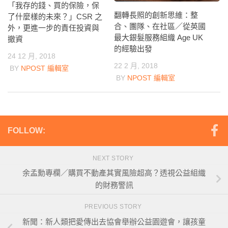
「我存的錢、買的保險，保
翻轉長照的創新思維：整
了什麼樣的未來？」CSR 之
合、團隊、在社區／從英國
外，更進一步的責任投資與
最大銀髮服務組織 Age UK
撤資
的經驗出發
24 12 月, 2018
22 2 月, 2018
BY
NPOST 編輯室
BY
NPOST 編輯室
FOLLOW:
NEXT STORY
余孟勳專欄／購買不動產其實風險超高？透視公益組織
的財務警訊
PREVIOUS STORY
新聞：新人類把愛傳出去協會舉辦公益園遊會，讓孩童