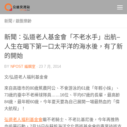
Skip to content
新聞
/
銀髮樂齡
新聞：弘道老人基金會「不老水手」出航–
人生在喝下第一口太平洋的海水後，有了新
的開始
BY
NPOST 編輯室
·
23 7 月, 2014
文/弘道老人福利基金會
來自高雄市的80歲蕉農阿公、不會游泳的61歲「年輕小妹」、
73歲的臺中不老棒球隊員……16位、平均67歲的長輩，最高齡
84歲，最年輕60歲，今年夏天要為自己展開一場最熱血的「偉
大航程」！
弘道老人福利基金會
繼不老騎士、不老比基尼後，今年再推熱
血追夢行動，7月16日在蘇帆海洋文化藝術基金會的專業技術支