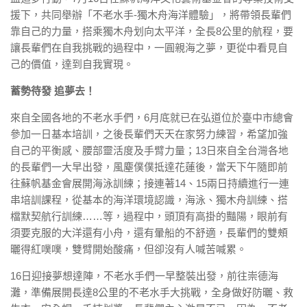
援下，共同舉辦「不老水手-獨木舟海洋體驗」，將帶領長輩們
靠自己的力量，搭乘獨木舟划向太平洋，全長8公里的航程，要
讓長輩們在自我挑戰的過程中，一圓親海之夢，更從中看見自
己的價值，達到自我實現。
蓄勢待發 追夢去！
來自全國各地的不老水手們，6月底就已在弘道位於臺中市總會
參加一日基本培訓，之後長輩們天天在家努力練習，希望加強
自己的平衡感、腰部靈活度及手臂力量；13日來自全台灣各地
的長輩們一大早出發，風塵僕僕抵達花蓮後，當天下午隨即前
往蘇帆基金會展開海泳訓練；接連著14、15兩日持續進行一連
串培訓課程，從基本的海洋環境認識，海泳、獨木舟訓練、搭
檔默契航行訓練……等，過程中，頭頂有高掛的豔陽，眼前有
須要克服的大洋還有小舟，還有暈船的不舒適，長輩們的雙頰
曬得紅噗噗，雙臂開始酸痛，但卻沒有人喊苦喊累。
16日迎接夢想達陣，不老水手們一早整裝出發，前往崇德海
灘，準備展開長達8公里的不老水手大挑戰，全身做好防曬、救