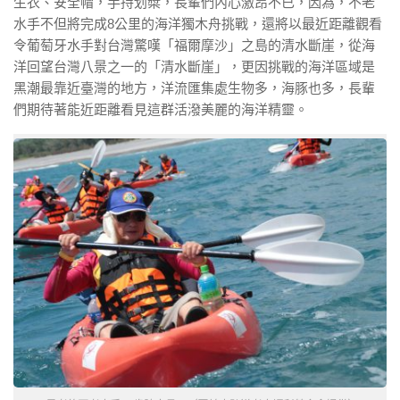
生衣、安全帽，手持划槳，長輩們內心激昂不已，因為，不老
水手不但將完成8公里的海洋獨木舟挑戰，還將以最近距離觀看
令葡萄牙水手對台灣驚嘆「福爾摩沙」之島的清水斷崖，從海
洋回望台灣八景之一的「清水斷崖」，更因挑戰的海洋區域是
黑潮最靠近臺灣的地方，洋流匯集處生物多，海豚也多，長輩
們期待著能近距離看見這群活潑美麗的海洋精靈。