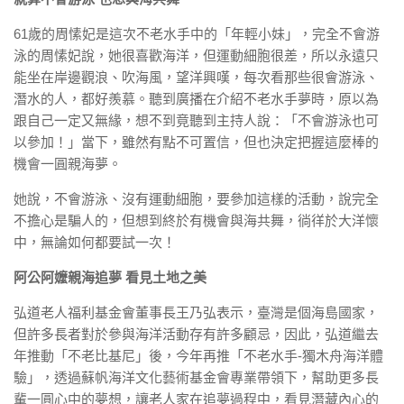
61歲的周愫妃是這次不老水手中的「年輕小妹」，完全不會游
泳的周愫妃說，她很喜歡海洋，但運動細胞很差，所以永遠只
能坐在岸邊觀浪、吹海風，望洋興嘆，每次看那些很會游泳、
潛水的人，都好羨慕。聽到廣播在介紹不老水手夢時，原以為
跟自己一定又無緣，想不到竟聽到主持人說：「不會游泳也可
以參加！」當下，雖然有點不可置信，但也決定把握這麼棒的
機會一圓親海夢。
她說，不會游泳、沒有運動細胞，要參加這樣的活動，說完全
不擔心是騙人的，但想到終於有機會與海共舞，徜徉於大洋懷
中，無論如何都要試一次！
阿公阿嬤親海追夢 看見土地之美
弘道老人福利基金會董事長王乃弘表示，臺灣是個海島國家，
但許多長者對於參與海洋活動存有許多顧忌，因此，弘道繼去
年推動「不老比基尼」後，今年再推「不老水手-獨木舟海洋體
驗」，透過蘇帆海洋文化藝術基金會專業帶領下，幫助更多長
輩一圓心中的夢想，讓老人家在追夢過程中，看見潛藏內心的