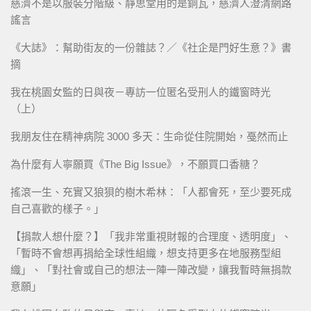
慈濟不是以服裝分階級、靜思堂用的是銅瓦，慈濟人澄清網路
謠言
《大誌》：幫助街友的一份雜誌？／《社企是門好生意？》書
摘
我在桃園女監的日與夜－專訪一位匿名受刑人的鐵窗時光
（上）
我朋友住在精神病院 3000 多天：生命從住院開始，戞然而止
為什麼有人寧願買《The Big Issue》，不願買口香糖？
搖滾一生、充實又狼狽的樹木希林：「人都會死，至少要死成
自己喜歡的樣子。」
【捐款人想什麼？】「我非常重視財報的合理度、透明度」、
「暫時不會想再捐給全球性組織，想支持更多在地服務型組
織」、「對社會或自己的想法一陣一陣改變，讓我暫時無捐款
意願」