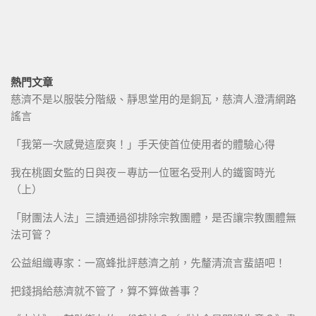
熱門文章
慈濟不是以服裝分階級、靜思堂用的是銅瓦，慈濟人澄清網路
謠言
「我第一次感覺這麼爽！」手天使首位使用者的體驗心得
我在桃園女監的日與夜－專訪一位匿名受刑人的鐵窗時光
（上）
「財團法人法」三讀通過卻排除宗教團體，是否讓宗教團體無
法可管？
公益組織專家：一窩蜂批評慈濟之前，先釐清流言蜚語吧！
把錢捐給慈濟就不管了，算不算做善事？