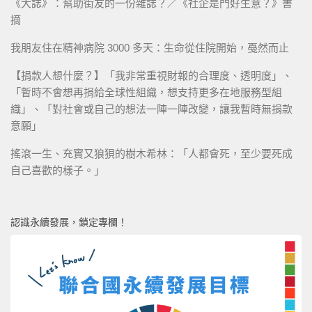
《大誌》：幫助街友的一份雜誌？／《社企是門好生意？》書
摘
我朋友住在精神病院 3000 多天：生命從住院開始，戞然而止
【捐款人想什麼？】「我非常重視財報的合理度、透明度」、
「暫時不會想再捐給全球性組織，想支持更多在地服務型組
織」、「對社會或自己的想法一陣一陣改變，讓我暫時無捐款
意願」
搖滾一生、充實又狼狽的樹木希林：「人都會死，至少要死成
自己喜歡的樣子。」
認識永續發展，鎖定專欄！