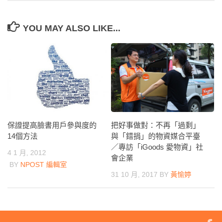
YOU MAY ALSO LIKE...
保證提高臉書用戶參與度的
把好事做對：不再「過剩」
14個方法
與「錯捐」的物資媒合平臺
／專訪「iGoods 愛物資」社
4 1 月, 2012
會企業
BY
NPOST 編輯室
31 10 月, 2017
BY
黃愉婷