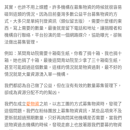
其實，也許不用上媒體，許多機構在募集物資的時候就很容易
碰到這類的情況。因為目前臺灣多數公益平台募集物資的方
式，大多只是單純刊登資訊（類似留言版），需要什麼樣的東
西，寫上需要的數量，最後就是留下電話和地址，讓捐贈者和
機構自行聯絡，平台扮演的是一個網路媒介，協助曝光，卻無
法做出募集管理。
例如：某間育幼院需要十箱衛生紙，你看了捐十箱、我也捐十
箱，她也捐了十箱，最後這間育幼院至少拿了三十箱衛生紙，
甚至可能超過這個數量，這樣的情況就是物資過剩，最不好的
情況就是大量資源湧入單一機構。
我們都認為自己做了公益，但在沒有有效的數量募集管理下，
卻成為資源分配不均的幫凶。
我們在成立
愛物資
之前，以志工團的方式募集物資時，發現了
這個問題。我們在粉絲團放上募集物資資訊，某些品項來不及
更新就超過預期數量，只好再詢問其他機構是否需要，當我們
送物資過去機構的時候，發現走廊上也放著跟我們要募的物資