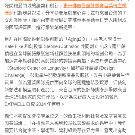
際間銀髮領域的趨勢和創新；
史丹佛銀髮設計競賽首獎得主姚
彥慈
也將現身說法，分享參賽及創業心得；並有來自台灣的 7
支創業團隊，面向由商業發展研究院董事長徐重仁等人所組成
的國際評審團，進行銀髮創新提案。
目前在國際間推動銀髮創新的「Aging2.0」，由老人學博士
Kate Fike 和創投家 Stephen Johnston 共同創立。成立兩年餘，
積極在全球開拓銀髮創新社群並扶植此領域的新創公司。為了
加速青年族群對於高齡議題的認識與興趣，與史丹佛長壽中心
（Stanford Center on Longevity）舉辦設計競賽 (Design
Challenge)，鼓勵學生開發創新產品及服務，改善中高齡者生活
質量，並為獲獎團隊提供面向全球的關鍵連結及資源，促使創
新想法和模型順利產品化。來自台灣的設計師姚彥慈擊敗來自
全球15個國家的52件作品，以專為失智症人士設計的餐具
EATWELL 勇奪 2014 年首獎。
擔任本次提案會指導單位之一的衛生福利部社會及家庭署署長
簡慧娟說：「在推動老人福利和尋找銀髮需求的過程中，我們
需要結合從企業、學術到非營利組織等各界力量，發展出有助