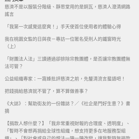
慈濟不是以服裝分階級、靜思堂用的是銅瓦，慈濟人澄清網路
謠言
「我第一次感覺這麼爽！」手天使首位使用者的體驗心得
我在桃園女監的日與夜－專訪一位匿名受刑人的鐵窗時光
（上）
「財團法人法」三讀通過卻排除宗教團體，是否讓宗教團體無
法可管？
公益組織專家：一窩蜂批評慈濟之前，先釐清流言蜚語吧！
把錢捐給慈濟就不管了，算不算做善事？
《大誌》：幫助街友的一份雜誌？／《社企是門好生意？》書
摘
【捐款人想什麼？】「我非常重視財報的合理度、透明度」、
「暫時不會想再捐給全球性組織，想支持更多在地服務型組
織」、「對社會或自己的想法一陣一陣改變，讓我暫時無捐款