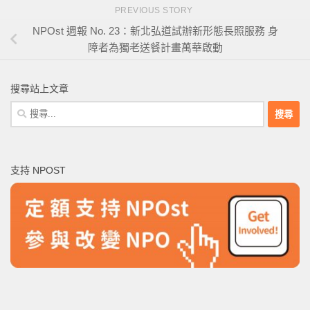
PREVIOUS STORY
NPOst 週報 No. 23：新北弘道試辦新形態長照服務 身
障者為獨老送餐計畫萬華啟動
搜尋站上文章
搜
尋
關
鍵
支持 NPOST
字: