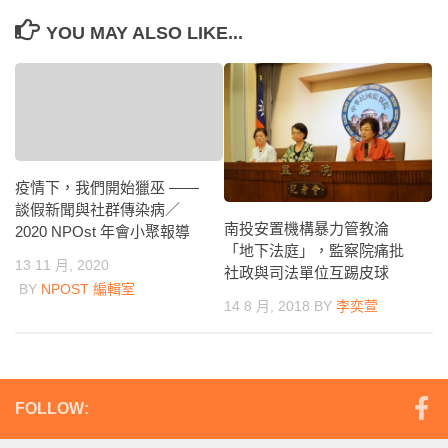
YOU MAY ALSO LIKE...
疫情下，我們開始獵巫 ——
談假新聞與社群傳染病／
南投安置機構暴力管教淪
2020 NPOst 年會小聚報導
「地下法庭」，監察院痛批
13 11 月, 2020
社政與司法單位互踢皮球
BY
NPOST 編輯室
14 8 月, 2018
BY
李奕萱
FOLLOW: