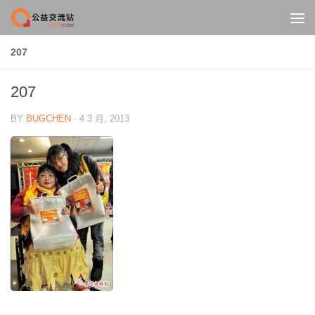
Skip to content
207
207
BY
BUGCHEN
·
4 3 月, 2013