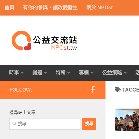
首頁
有你的參與，讓改變發生
關於 NPOst
Skip to content
時事
議題
特輯
專欄
公益策略
FOLLOW:
TAGG
搜尋站上文章
搜
尋
關