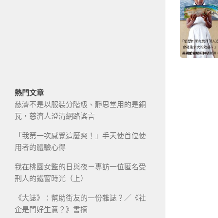
熱門文章
慈濟不是以服裝分階級、靜思堂用的是銅
瓦，慈濟人澄清網路謠言
「我第一次感覺這麼爽！」手天使首位使
用者的體驗心得
我在桃園女監的日與夜－專訪一位匿名受
刑人的鐵窗時光（上）
《大誌》：幫助街友的一份雜誌？／《社
企是門好生意？》書摘