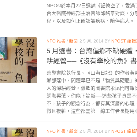
NPOst於本月22日邀請《記憶空了，愛
台大醫院神經部主治醫師邱銘章對談，分
程，以及如何正確認識疾病、陪伴病人。
NPO 推書
/
新聞
2 5 月, 2014
BY
NPOST 編輯
5 月選書：台灣偏鄉不缺硬體
耕經營──《沒有學校的魚》
善導書院執行長、《山海日記》的作者黃
鄉部落中，問題早已不是「物質與硬體」
人的深耕經營。偏鄉的圖書館永遠門可羅
網咖晃蕩。你能下論斷──這些孩子真是
不，孩子的觀念行為，都有其深層的心理
微且複雜，這些都需第一線工作者長期用
NPO 推書
/
新聞
2 5 月, 2014
BY
NPOST 編輯