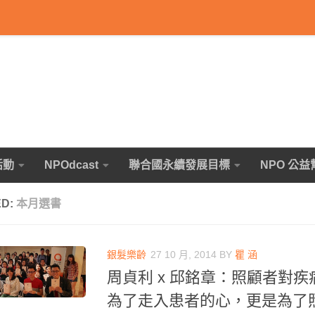
活動
NPOdcast
聯合國永續發展目標
NPO 公益
ED:
本月選書
銀髮樂齡
27 10 月, 2014
BY
瞿 涵
周貞利 x 邱銘章：照顧者對
為了走入患者的心，更是為了