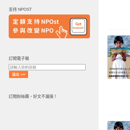
鍵
支持 NPOST
字:
訂閱電子報
訂閱粉絲團，好文不漏接！