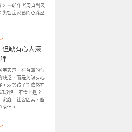
滿了》一輸作者周貞利及
享失智症家屬的心路歷
室
，但缺有心人深
書評
憲宇表示，在台灣的偏
的缺乏，而是欠缺有心
雀，弱勢孩子卻依然在
不知珍惜、不懂上進？
、家庭、社會因素，幽
心陪伴。
室