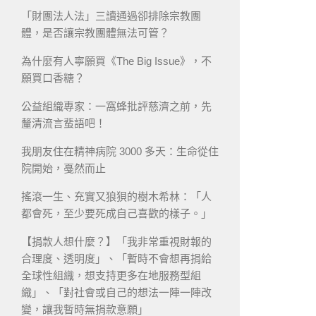
「財團法人法」三讀通過卻排除宗教團
體，是否讓宗教團體無法可管？
為什麼有人寧願買《The Big Issue》，不
願買口香糖？
公益組織專家：一窩蜂批評慈濟之前，先
釐清流言蜚語吧！
我朋友住在精神病院 3000 多天：生命從住
院開始，戞然而止
搖滾一生、充實又狼狽的樹木希林：「人
都會死，至少要死成自己喜歡的樣子。」
【捐款人想什麼？】「我非常重視財報的
合理度、透明度」、「暫時不會想再捐給
全球性組織，想支持更多在地服務型組
織」、「對社會或自己的想法一陣一陣改
變，讓我暫時無捐款意願」