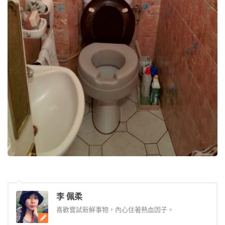
李 佩柔
喜歡嘗試新鮮事物，內心住著熱血因子。