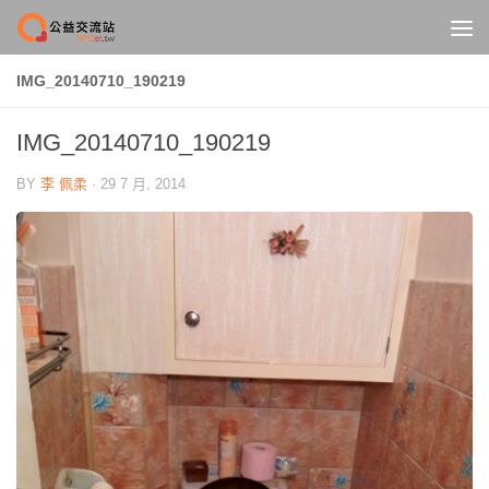
Skip to content
IMG_20140710_190219
IMG_20140710_190219
BY
李 佩柔
·
29 7 月, 2014