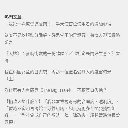
熱門文章
「我第一次感覺這麼爽！」手天使首位使用者的體驗心得
慈濟不是以服裝分階級、靜思堂用的是銅瓦，慈濟人澄清網路
謠言
《大誌》：幫助街友的一份雜誌？／《社企是門好生意？》書
摘
我在桃園女監的日與夜－專訪一位匿名受刑人的鐵窗時光
（上）
為什麼有人寧願買《The Big Issue》，不願買口香糖？
【捐款人想什麼？】「我非常重視財報的合理度、透明度」、
「暫時不會想再捐給全球性組織，想支持更多在地服務型組
織」、「對社會或自己的想法一陣一陣改變，讓我暫時無捐款
意願」