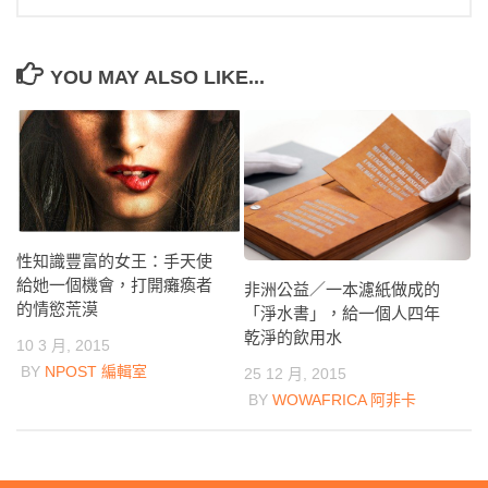
YOU MAY ALSO LIKE...
性知識豐富的女王：手天使
給她一個機會，打開癱瘓者
非洲公益／一本濾紙做成的
的情慾荒漠
「淨水書」，給一個人四年
乾淨的飲用水
10 3 月, 2015
BY
NPOST 編輯室
25 12 月, 2015
BY
WOWAFRICA 阿非卡