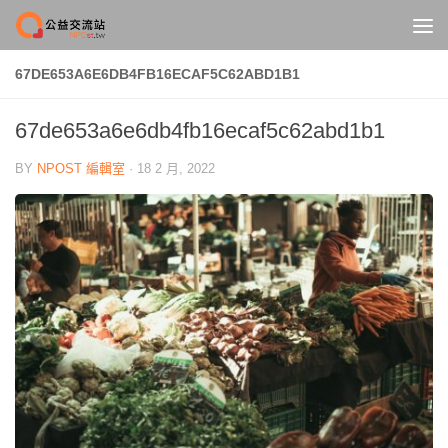
Skip to content
67DE653A6E6DB4FB16ECAF5C62ABD1B1
67de653a6e6db4fb16ecaf5c62abd1b1
BY
NPOST 編輯室
·
18 2 月, 2022