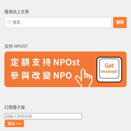
搜尋站上文章
搜
尋
關
鍵
支持 NPOST
字:
訂閱電子報