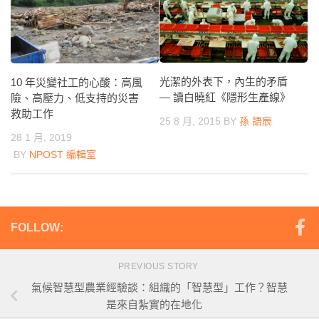
光潔的外表下，內生的矛盾
10 年災變社工的心酸：高風
— 讀白曉紅《隱形生產線》
險、高壓力、低支持的災害
救助工作
25 8 月, 2015
BY
孫 語辰
28 1 月, 2019
BY
NPOST 編輯室
FOLLOW:
PREVIOUS STORY
氣候智慧型農業經驗談：組織的「智慧型」工作？智慧
是來自紮實的在地化