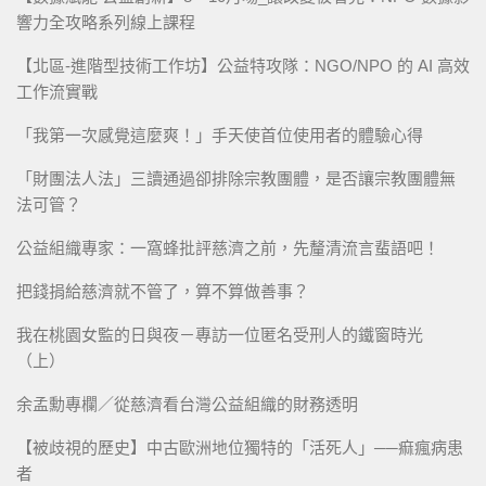
響力全攻略系列線上課程
【北區-進階型技術工作坊】公益特攻隊：NGO/NPO 的 AI 高效
工作流實戰
「我第一次感覺這麼爽！」手天使首位使用者的體驗心得
「財團法人法」三讀通過卻排除宗教團體，是否讓宗教團體無
法可管？
公益組織專家：一窩蜂批評慈濟之前，先釐清流言蜚語吧！
把錢捐給慈濟就不管了，算不算做善事？
我在桃園女監的日與夜－專訪一位匿名受刑人的鐵窗時光
（上）
余孟勳專欄／從慈濟看台灣公益組織的財務透明
【被歧視的歷史】中古歐洲地位獨特的「活死人」──痲瘋病患
者