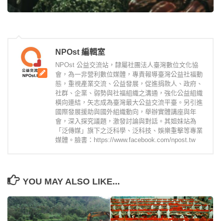
NPOst 編輯室
NPOst 公益交流站，隸屬社團法人臺灣數位文化協
會，為一非營利數位媒體，專責報導臺灣公益社福動
態，重視產業交流、公益發展，促進捐款人、政府、
社群、企業、弱勢與社福組織之溝通，強化公益組織
橫向連結，矢志成為臺灣最大公益交流平臺。另引進
國際發展援助與國外組織動向，舉辦實體講座與年
會，深入探究議題，激發討論與對話。其姐妹站為
「泛傳媒」旗下之泛科學、泛科技、娛樂重擊等專業
媒體。臉書：https://www.facebook.com/npost.tw
YOU MAY ALSO LIKE...