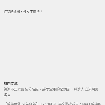
訂閱粉絲團，好文不漏接！
熱門文章
慈濟不是以服裝分階級、靜思堂用的是銅瓦，慈濟人澄清網路
謠言
【數據賦能 公益創新】8、10月場_讓改變被看見：NPO 數據影