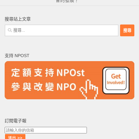
會的發展？
搜尋站上文章
搜
尋
關
鍵
支持 NPOST
字:
訂閱電子報