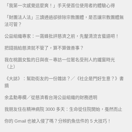
「我第一次感覺這麼爽！」手天使首位使用者的體驗心得
「財團法人法」三讀通過卻排除宗教團體，是否讓宗教團體無
法可管？
公益組織專家：一窩蜂批評慈濟之前，先釐清流言蜚語吧！
把錢捐給慈濟就不管了，算不算做善事？
我在桃園女監的日與夜－專訪一位匿名受刑人的鐵窗時光
（上）
《大誌》：幫助街友的一份雜誌？／《社企是門好生意？》書
摘
余孟勳專欄／從慈濟看台灣公益組織的財務透明
我朋友住在精神病院 3000 多天：生命從住院開始，戞然而止
你的 Gmail 也被入侵了嗎？分辨釣魚信件的 5 大技巧！