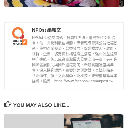
NPOst 編輯室
NPOst 公益交流站，隸屬社團法人臺灣數位文化協
會，為一非營利數位媒體，專責報導臺灣公益社福動
態，重視產業交流、公益發展，促進捐款人、政府、
社群、企業、弱勢與社福組織之溝通，強化公益組織
橫向連結，矢志成為臺灣最大公益交流平臺。另引進
國際發展援助與國外組織動向，舉辦實體講座與年
會，深入探究議題，激發討論與對話。其姐妹站為
「泛傳媒」旗下之泛科學、泛科技、娛樂重擊等專業
媒體。臉書：https://www.facebook.com/npost.tw
YOU MAY ALSO LIKE...