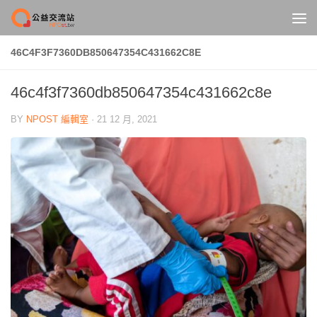
Skip to content
46C4F3F7360DB850647354C431662C8E
46c4f3f7360db850647354c431662c8e
BY
NPOST 編輯室
·
21 12 月, 2021