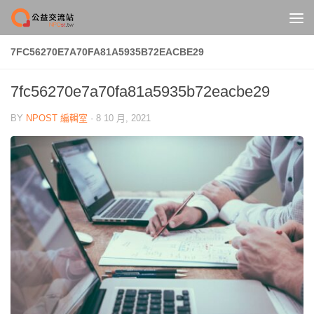
Skip to content
7FC56270E7A70FA81A5935B72EACBE29
7fc56270e7a70fa81a5935b72eacbe29
BY
NPOST 編輯室
·
8 10 月, 2021