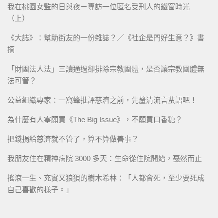
我在桃園女監的日與夜－專訪一位匿名受刑人的鐵窗時光
（上）
《大誌》：幫助街友的一份雜誌？／《社企是門好生意？》書
摘
「財團法人法」三讀通過卻排除宗教團體，是否讓宗教團體無
法可管？
公益組織專家：一窩蜂批評慈濟之前，先釐清流言蜚語吧！
為什麼有人寧願買《The Big Issue》，不願買口香糖？
把錢捐給慈濟就不管了，算不算做善事？
我朋友住在精神病院 3000 多天：生命從住院開始，戞然而止
搖滾一生、充實又狼狽的樹木希林：「人都會死，至少要死成
自己喜歡的樣子。」