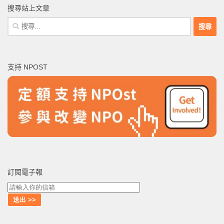
搜尋站上文章
搜
尋
關
鍵
支持 NPOST
字:
訂閱電子報