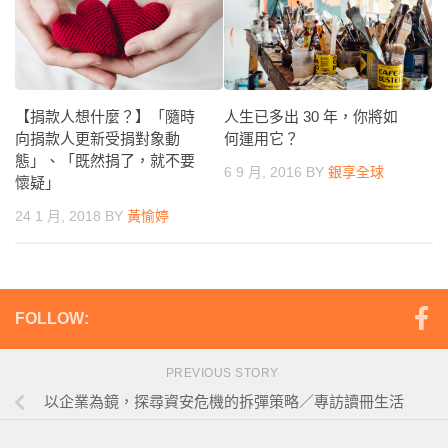
人生已多出 30 年，你將如
【捐款人想什麼？】「隨時
何運用它？
向捐款人更新受捐對象動
態」、「既然捐了，就不要
6 9 月, 2016
BY
銀享全球
懷疑」
24 1 月, 2018
BY
黃愉婷
FOLLOW:
PREVIOUS STORY
以企業為鏡，探尋資安危機的拆彈策略／專訪讀冊生活