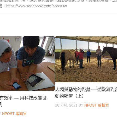
實體講座與年會，深入探究議題，激發討論與對話。其姐妹站為「泛
www.facebook.com/npost.tw
人類與動物的距離──從歐洲到
動物輔療（上）
有效率 — 用科技改變世
例
16 7 月, 2021
BY
NPOST 編輯室
Y
NPOST 編輯室