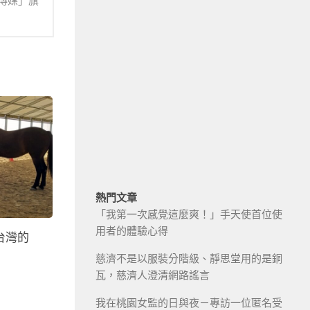
傳媒」旗
熱門文章
「我第一次感覺這麼爽！」手天使首位使
用者的體驗心得
台灣的
慈濟不是以服裝分階級、靜思堂用的是銅
瓦，慈濟人澄清網路謠言
我在桃園女監的日與夜－專訪一位匿名受