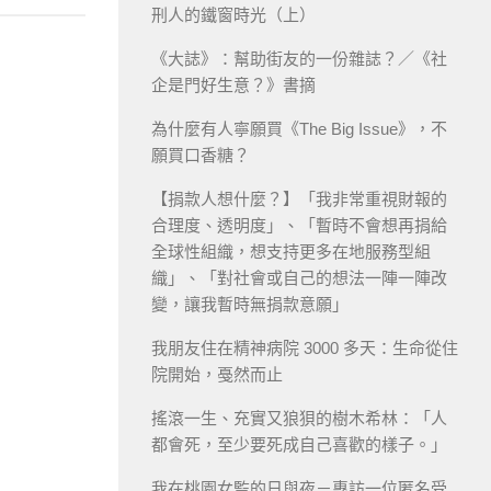
刑人的鐵窗時光（上）
《大誌》：幫助街友的一份雜誌？／《社
企是門好生意？》書摘
為什麼有人寧願買《The Big Issue》，不
願買口香糖？
【捐款人想什麼？】「我非常重視財報的
合理度、透明度」、「暫時不會想再捐給
全球性組織，想支持更多在地服務型組
織」、「對社會或自己的想法一陣一陣改
變，讓我暫時無捐款意願」
我朋友住在精神病院 3000 多天：生命從住
院開始，戞然而止
搖滾一生、充實又狼狽的樹木希林：「人
都會死，至少要死成自己喜歡的樣子。」
我在桃園女監的日與夜－專訪一位匿名受