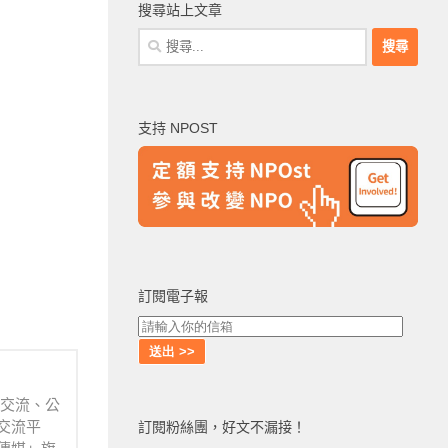
搜尋站上文章
搜
尋
關
鍵
支持 NPOST
字:
訂閱電子報
業交流、公
交流平
訂閱粉絲團，好文不漏接！