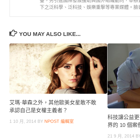
臺。另引進國際發展援助與國外組織動向，舉辦
下之泛科學、泛科技、娛樂重擊等專業媒體。臉書：https://
YOU MAY ALSO LIKE...
艾瑪·華森之外，其他歐美女星敢不敢
承認自己是女權主義者？
科技讓公益更
1 10 月, 2014
BY
NPOST 編輯室
界的 10 個案
21 9 月, 2014
B