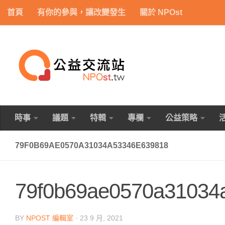
首頁
有你的參與，讓改變發生
關於 NPOst
Skip to content
時事
議題
特輯
專欄
公益策略
79F0B69AE0570A31034A53346E639818
79f0b69ae0570a31034
BY
NPOST 編輯室
·
23 9 月, 2021