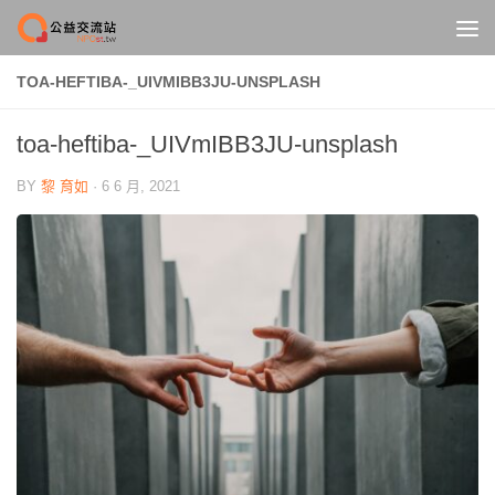
Skip to content
TOA-HEFTIBA-_UIVMIBB3JU-UNSPLASH
toa-heftiba-_UIVmIBB3JU-unsplash
BY
黎 育如
·
6 6 月, 2021