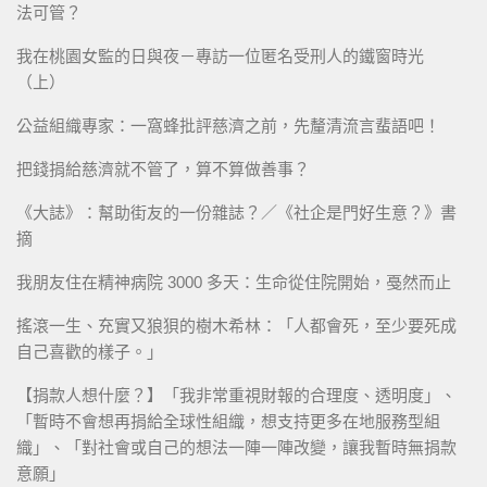
法可管？
我在桃園女監的日與夜－專訪一位匿名受刑人的鐵窗時光
（上）
公益組織專家：一窩蜂批評慈濟之前，先釐清流言蜚語吧！
把錢捐給慈濟就不管了，算不算做善事？
《大誌》：幫助街友的一份雜誌？／《社企是門好生意？》書
摘
我朋友住在精神病院 3000 多天：生命從住院開始，戞然而止
搖滾一生、充實又狼狽的樹木希林：「人都會死，至少要死成
自己喜歡的樣子。」
【捐款人想什麼？】「我非常重視財報的合理度、透明度」、
「暫時不會想再捐給全球性組織，想支持更多在地服務型組
織」、「對社會或自己的想法一陣一陣改變，讓我暫時無捐款
意願」