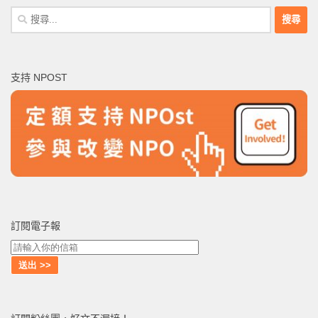
搜
尋
關
鍵
支持 NPOST
字:
訂閱電子報