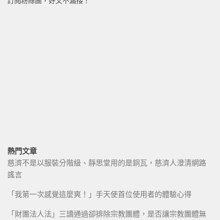
訂閱粉絲團，好文不漏接！
熱門文章
慈濟不是以服裝分階級、靜思堂用的是銅瓦，慈濟人澄清網路
謠言
「我第一次感覺這麼爽！」手天使首位使用者的體驗心得
「財團法人法」三讀通過卻排除宗教團體，是否讓宗教團體無