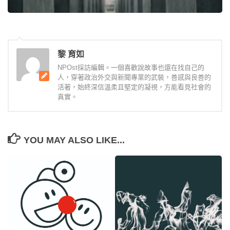
黎 育如
NPOst採訪編輯。一個喜歡說故事也還在找自己的
人，穿著政治外交與新聞專業的武裝，善感與良善的
活著，始終深信溫柔且堅定的凝視，方能看見社會的
真實。
YOU MAY ALSO LIKE...