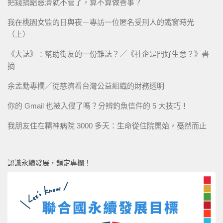
把錢捐給慈濟就不管了，算不算做善事？
我在桃園女監的日與夜－專訪一位匿名受刑人的鐵窗時光
（上）
《大誌》：幫助街友的一份雜誌？／《社企是門好生意？》書
摘
余孟勳專欄／從慈濟看台灣公益組織的財務透明
你的 Gmail 也被入侵了嗎？分辨釣魚信件的 5 大技巧！
我朋友住在精神病院 3000 多天：生命從住院開始，戞然而止
認識永續發展，鎖定專欄！