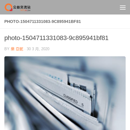
Skip to content
PHOTO-1504711331083-9C895941BF81
photo-1504711331083-9c895941bf81
BY
樂 亞妮
·
30 3 月, 2020