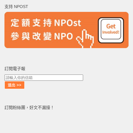
鍵
支持 NPOST
字:
訂閱電子報
訂閱粉絲團，好文不漏接！