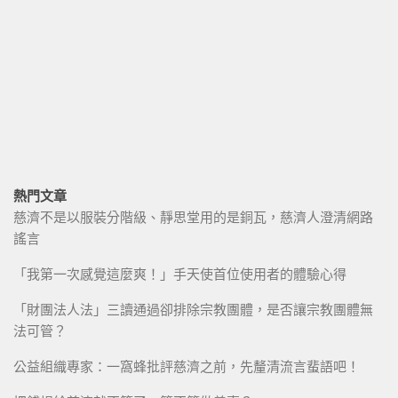
熱門文章
慈濟不是以服裝分階級、靜思堂用的是銅瓦，慈濟人澄清網路
謠言
「我第一次感覺這麼爽！」手天使首位使用者的體驗心得
「財團法人法」三讀通過卻排除宗教團體，是否讓宗教團體無
法可管？
公益組織專家：一窩蜂批評慈濟之前，先釐清流言蜚語吧！