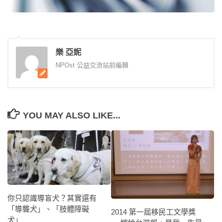
樂 亞妮
NPOst 公益交流站前編輯
YOU MAY ALSO LIKE...
你只認識導盲犬？其實還有
「導聾犬」、「肢體障礙
2014 第一屆移民工文學獎
犬」