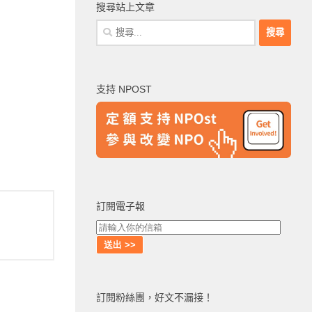
搜尋站上文章
搜
尋
關
鍵
支持 NPOST
字:
訂閱電子報
訂閱粉絲團，好文不漏接！