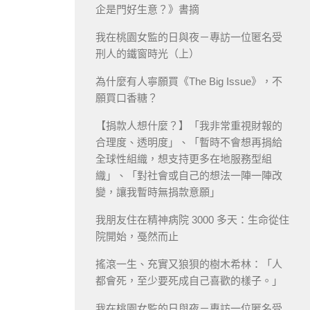
企是門好生意？》書摘
我在桃園女監的日與夜－專訪一位匿名受
刑人的鐵窗時光（上）
為什麼有人寧願買《The Big Issue》，不
願買口香糖？
【捐款人想什麼？】「我非常重視財報的
合理度、透明度」、「暫時不會想再捐給
全球性組織，想支持更多在地服務型組
織」、「對社會或自己的想法一陣一陣改
變，讓我暫時無捐款意願」
我朋友住在精神病院 3000 多天：生命從住
院開始，戞然而止
搖滾一生、充實又狼狽的樹木希林：「人
都會死，至少要死成自己喜歡的樣子。」
我在桃園女監的日與夜－專訪一位匿名受