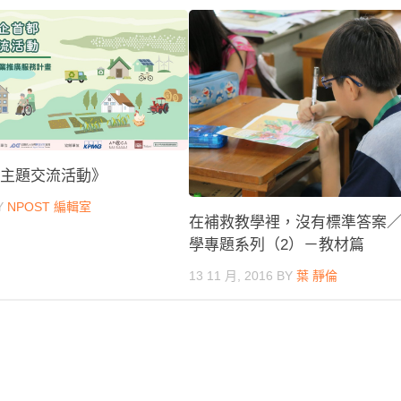
社企主題交流活動》
Y
NPOST 編輯室
在補救教學裡，沒有標準答案
學專題系列（2）－教材篇
13 11 月, 2016
BY
葉 靜倫