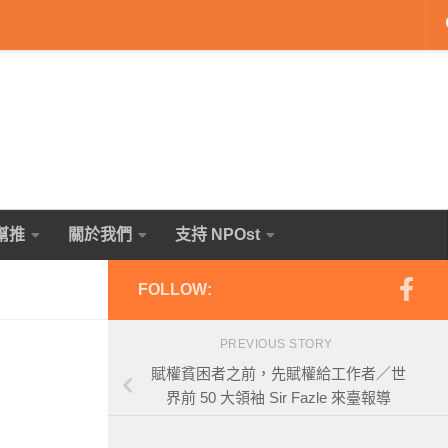
幫推
關於我們
支持 NPOst
FOLLOW:
PREVIOUS STORY
賦權貧困者之前，先賦權給工作者／世
界前 50 大領袖 Sir Fazle 來臺報導