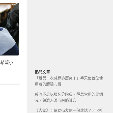
／希望小
熱門文章
「我第一次感覺這麼爽！」手天使首位使
用者的體驗心得
慈濟不是以服裝分階級、靜思堂用的是銅
瓦，慈濟人澄清網路謠言
《大誌》：幫助街友的一份雜誌？／《社