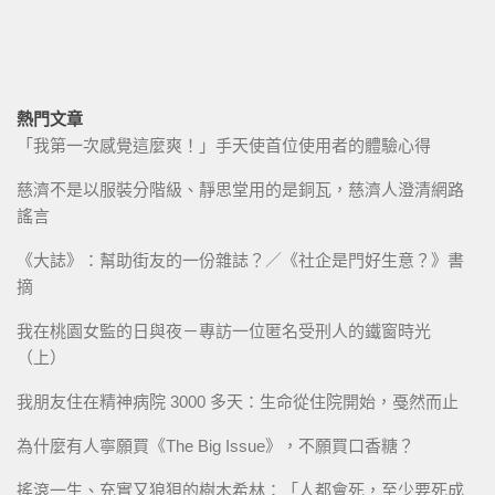
熱門文章
「我第一次感覺這麼爽！」手天使首位使用者的體驗心得
慈濟不是以服裝分階級、靜思堂用的是銅瓦，慈濟人澄清網路
謠言
《大誌》：幫助街友的一份雜誌？／《社企是門好生意？》書
摘
我在桃園女監的日與夜－專訪一位匿名受刑人的鐵窗時光
（上）
我朋友住在精神病院 3000 多天：生命從住院開始，戞然而止
為什麼有人寧願買《The Big Issue》，不願買口香糖？
搖滾一生、充實又狼狽的樹木希林：「人都會死，至少要死成