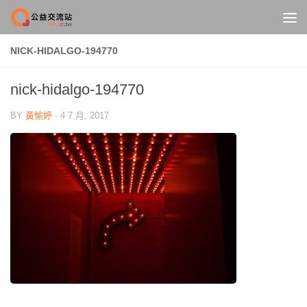
Skip to content
NICK-HIDALGO-194770
nick-hidalgo-194770
BY
黃愉婷
·
4 7 月, 2017