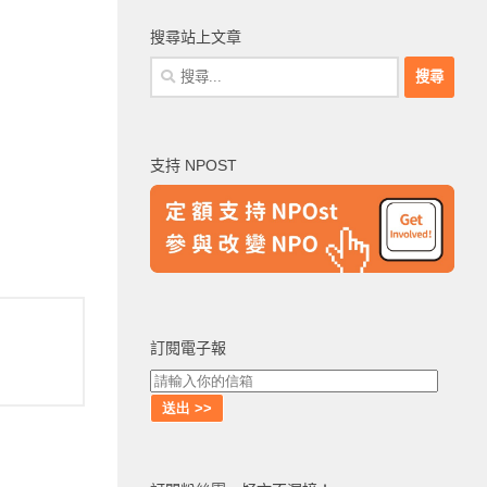
搜尋站上文章
搜
尋
關
鍵
支持 NPOST
字:
訂閱電子報