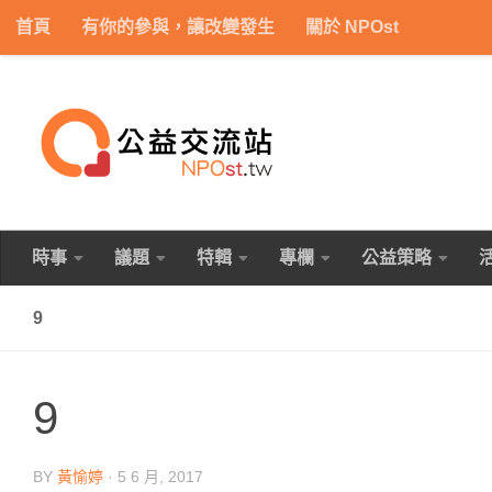
首頁
有你的參與，讓改變發生
關於 NPOst
Skip to content
時事
議題
特輯
專欄
公益策略
9
9
BY
黃愉婷
·
5 6 月, 2017