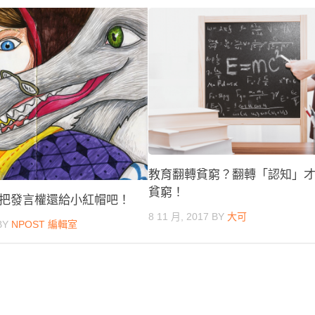
教育翻轉貧窮？翻轉「認知」
貧窮！
把發言權還給小紅帽吧！
8 11 月, 2017
BY
大可
BY
NPOST 編輯室