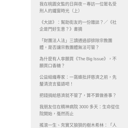
我在桃園女監的日與夜－專訪一位匿名受
刑人的鐵窗時光（上）
《大誌》：幫助街友的一份雜誌？／《社
企是門好生意？》書摘
「財團法人法」三讀通過卻排除宗教團
體，是否讓宗教團體無法可管？
為什麼有人寧願買《The Big Issue》，不
願買口香糖？
公益組織專家：一窩蜂批評慈濟之前，先
釐清流言蜚語吧！
把錢捐給慈濟就不管了，算不算做善事？
我朋友住在精神病院 3000 多天：生命從住
院開始，戞然而止
搖滾一生、充實又狼狽的樹木希林：「人