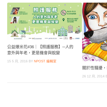
公益爆米花#36｜【照護服務】─人的
意外與年老，更是機會與蛻變
15 5 月, 2016
BY
NPOST 編輯室
關於性騷擾，
26 12 月, 2014