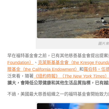
圖片來源／
早在福特基金會之前，已有其他慈善基金會提出提案
Foundation）
、
克萊斯基基金會（the Kresge Founda
贈基金（the California Endowment）
和
羅伯特・伍德・約
泛來看，隨著
《紐約時報》（
The New York Times
擴大，會降低公眾健康和其他生活品質指標，已有越
不過，美國最大慈善組織之一的福特基金會開始致力