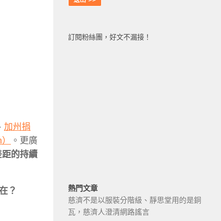
訂閱粉絲團，好文不漏接！
、
加州捐
n）
。更廣
差距的持續
熱門文章
在？
慈濟不是以服裝分階級、靜思堂用的是銅
瓦，慈濟人澄清網路謠言