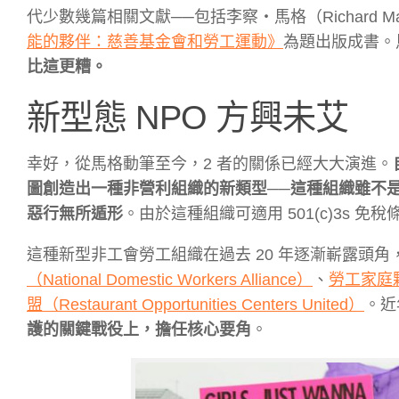
代少數幾篇相關文獻
──
包括李察・馬格（Richard 
能的夥伴：慈善基金會和勞工運動》
為題出版成書。
比這更糟。
新型態 NPO 方興未艾
幸好，從馬格動筆至今，2 者的關係已經大大演進。
圖創造出一種非營利組織的新類型──
這種組織雖不
惡行無所遁形
。由於這種組織可適用 501(c)3s
這種新型非工會勞工組織在過去 20 年逐漸嶄露頭角
（National Domestic Workers Alliance）
、
勞工家庭夥伴關
盟（Restaurant Opportunities Centers United）
。近
護的關鍵戰役上，擔任核心要角
。