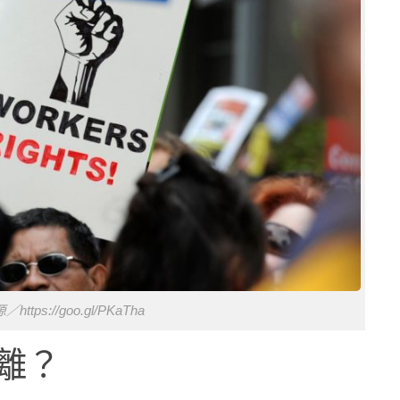
ttps://goo.gl/PKaTha
離？