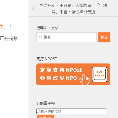
生離死別，不只是老人家的事／「告別
是」平臺，讓你練習告別
》
題
」。
搜尋站上文章
搜
正在持續
尋
關
鍵
支持 NPOST
字:
訂閱電子報