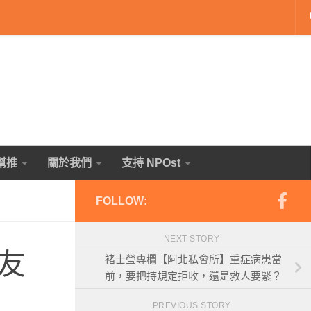
幫推
關於我們
支持 NPOst
FOLLOW:
NEXT STORY
友
褚士瑩專欄【阿北私會所】重症病患當
前，要把持規定拒收，還是救人要緊？
PREVIOUS STORY