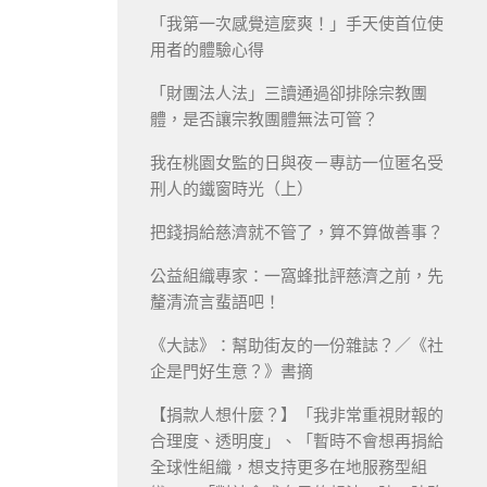
「我第一次感覺這麼爽！」手天使首位使
用者的體驗心得
「財團法人法」三讀通過卻排除宗教團
體，是否讓宗教團體無法可管？
我在桃園女監的日與夜－專訪一位匿名受
刑人的鐵窗時光（上）
把錢捐給慈濟就不管了，算不算做善事？
公益組織專家：一窩蜂批評慈濟之前，先
釐清流言蜚語吧！
《大誌》：幫助街友的一份雜誌？／《社
企是門好生意？》書摘
【捐款人想什麼？】「我非常重視財報的
合理度、透明度」、「暫時不會想再捐給
全球性組織，想支持更多在地服務型組