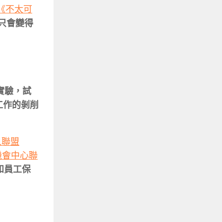
《不太可
只會變得
實驗，試
工作的剝削
人聯盟
機會中心聯
資和員工保