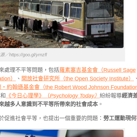
https://goo.gl/yrnzfl
來處理不平等問題，包括
羅素塞吉基金會（Russell Sage
tion）
、
開放社會研究所（the Open Society Institute）
翰遜基金會（the Robert Wood Johnson Foundatio
）
和
《今日心理學》（
Psychology Today）
紛紛報導
經濟
來越多人意識到不平等所帶來的社會成本
。
於促進社會平等，也提出一個重要的問題：
勞工運動現何