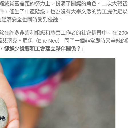
縮減貧富差距的努力上，扮演了關鍵的角色。二次大戰初
件，催生了中產階級，也為沒有大學文憑的勞工提供足以
級的經濟安全也同時受到侵蝕。
在許多非營利組織和慈善工作者的社會情景中。在 2006
艾瑞克・尼伊（Eric Nee） 問了一個非常即時又辛辣的
，卻鮮少說要和工會建立夥伴關係？
」