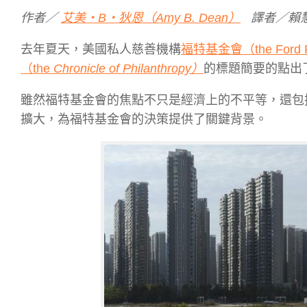
作者／
艾美・B・狄恩（Amy B. Dean）
譯者／賴
去年夏天，美國私人慈善機構
福特基金會（the Ford F
（the
Chronicle of Philanthropy）
的標題簡要的點出
雖然福特基金會的焦點不只是經濟上的不平等，還包
擴大，為福特基金會的決策提供了關鍵背景。