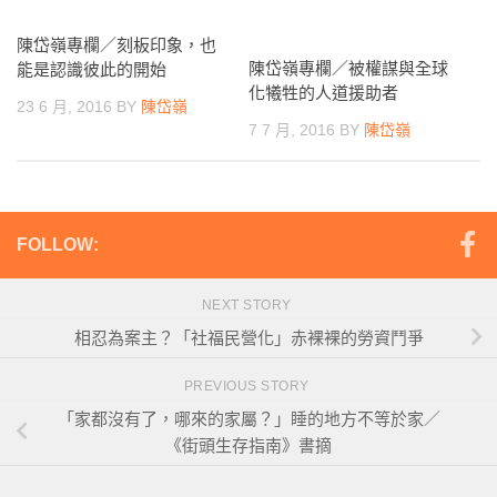
陳岱嶺專欄／刻板印象，也
陳岱嶺專欄／被權謀與全球
能是認識彼此的開始
化犧牲的人道援助者
23 6 月, 2016
BY
陳岱嶺
7 7 月, 2016
BY
陳岱嶺
FOLLOW:
NEXT STORY
相忍為案主？「社福民營化」赤裸裸的勞資鬥爭
PREVIOUS STORY
「家都沒有了，哪來的家屬？」睡的地方不等於家／
《街頭生存指南》書摘