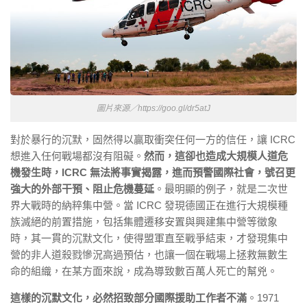
圖片來源／https://goo.gl/dr5atJ
對於暴行的沉默，固然得以贏取衝突任何一方的信任，讓 ICRC
想進入任何戰場都沒有阻礙。
然而，這卻也造成大規模人道危
機發生時，ICRC 無法將事實揭露，進而預警國際社會，號召更
強大的外部干預、阻止危機蔓延
。最明顯的例子，就是二次世
界大戰時的納粹集中營。當 ICRC 發現德國正在進行大規模種
族滅絕的前置措施，包括集體遷移安置與興建集中營等徵象
時，其一貫的沉默文化，使得盟軍直至戰爭結束，才發現集中
營的非人道殺戮慘況高過預估，也讓一個在戰場上拯救無數生
命的組織，在某方面來說，成為導致數百萬人死亡的幫兇。
這樣的沉默文化，必然招致部分國際援助工作者不滿
。1971