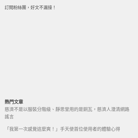
訂閱粉絲團，好文不漏接！
熱門文章
慈濟不是以服裝分階級、靜思堂用的是銅瓦，慈濟人澄清網路
謠言
「我第一次感覺這麼爽！」手天使首位使用者的體驗心得