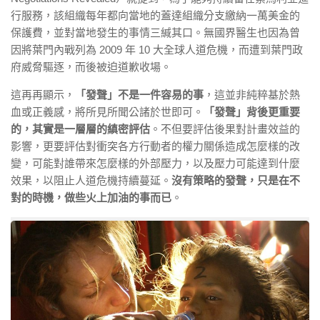
行服務，該組織每年都向當地的蓋達組織分支繳納一萬美金的
保護費，並對當地發生的事情三緘其口。無國界醫生也因為曾
因將葉門內戰列為 2009 年 10 大全球人道危機，而遭到葉門政
府威脅驅逐，而後被迫道歉收場。
這再再顯示，
「發聲」不是一件容易的事
，這並非純粹基於熱
血或正義感，將所見所聞公諸於世即可。
「發聲」背後更重要
的，其實是一層層的縝密評估
。不但要評估後果對計畫效益的
影響，更要評估對衝突各方行動者的權力關係造成怎麼樣的改
變，可能對誰帶來怎麼樣的外部壓力，以及壓力可能達到什麼
效果，以阻止人道危機持續蔓延。
沒有策略的發聲，只是在不
對的時機，做些火上加油的事而已
。