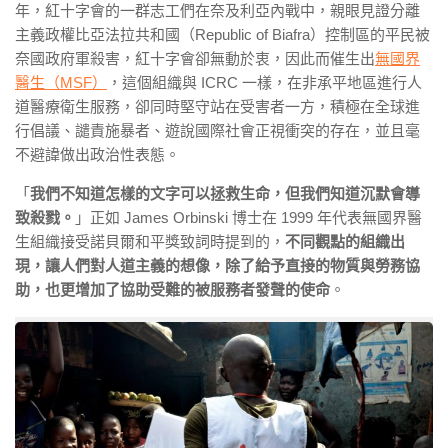
年，紅十字會的一群志工們在奈及利亞內戰中，親眼見證分離
主義政權比亞法拉共和國（Republic of Biafra）控制區的平民被
奈國政府軍殺害，紅十字會卻無動於衷，因此而催生出
無國界
醫生（MSF）
，這個組織與 ICRC 一樣，在非承平地區進行人
道醫療衛生服務，卻同時堅守站在受害者一方，積極在全球進
行倡議、譴責施暴者、遊說國際社會正視衝突的存在，並且毫
不避諱做出政治性表態。
「
我們不知道怎樣的文字可以拯救生命，但我們知道沉默會導
致殺戮。
」正如 James Orbinski 博士在 1999 年代表無國界醫
生組織接受諾貝爾和平獎致詞時提到的，
不同觀點的組織出
現，讓人們對人道主義的想像，除了給予直接的物質與勞務協
助，也更增加了協助受難的被服務者發聲的使命
。