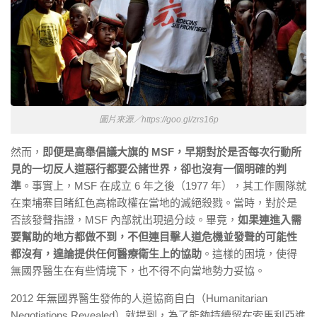
圖片來源／https://goo.gl/zrs16p
然而，
即便是高舉倡議大旗的 MSF，早期對於是否每次行動所
見的一切反人道惡行都要公諸世界，卻也沒有一個明確的判
準
。事實上，MSF 在成立 6 年之後（1977 年），其工作團隊就
在柬埔寨目睹紅色高棉政權在當地的滅絕殺戮。當時，對於是
否該發聲指證，MSF 內部就出現過分歧。畢竟，
如果連進入需
要幫助的地方都做不到，不但連目擊人道危機並發聲的可能性
都沒有，遑論提供任何醫療衛生上的協助
。這樣的困境，使得
無國界醫生在有些情境下，也不得不向當地勢力妥協。
2012 年無國界醫生發佈的人道協商自白（Humanitarian
Negotiations Revealed）就提到，為了能夠持續留在索馬利亞進