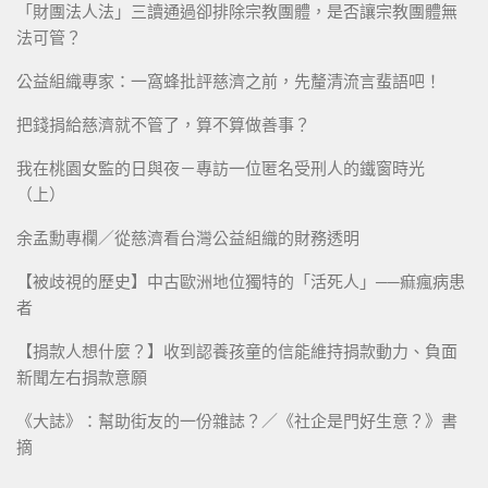
「財團法人法」三讀通過卻排除宗教團體，是否讓宗教團體無
法可管？
公益組織專家：一窩蜂批評慈濟之前，先釐清流言蜚語吧！
把錢捐給慈濟就不管了，算不算做善事？
我在桃園女監的日與夜－專訪一位匿名受刑人的鐵窗時光
（上）
余孟勳專欄／從慈濟看台灣公益組織的財務透明
【被歧視的歷史】中古歐洲地位獨特的「活死人」──痲瘋病患
者
【捐款人想什麼？】收到認養孩童的信能維持捐款動力、負面
新聞左右捐款意願
《大誌》：幫助街友的一份雜誌？／《社企是門好生意？》書
摘