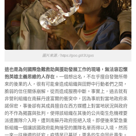
圖片來源／https://goo.gl/i3Ugxs
這也是為何國際急難救助與援助發展工作的現場，無法容忍懷
抱英雄主義思維的人存在
。一個想出名，不在乎擅自發聲所帶
來的後果的人，很有可能會造成組織與田野中行動者們之間，
脆弱的信任關係崩解，從而造成服務中斷。事實上，過去就有
非營利組織在南蘇丹達富爾的衝突中，因為事前對當地政府承
諾保密，事後卻有其成員擅自在西方媒體上對當地狀況與政府
的不作為揭露與批判，使得該組織在其後的公共衛生危機裡要
派遣團隊介入時，遭到南蘇丹政府拒絕入境。即便後來緊急重
新組織一個讓該國政府能夠接受的團隊名單而得以入境，然而
一來一往幾週的延宕，疫情早已蔓延，更多的生命因此喪失。