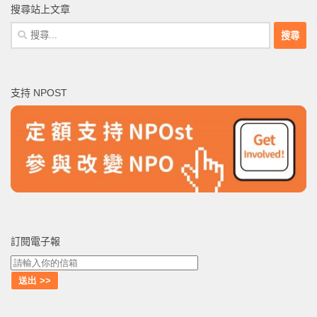
搜尋站上文章
搜
尋
關
鍵
支持 NPOST
字:
訂閱電子報