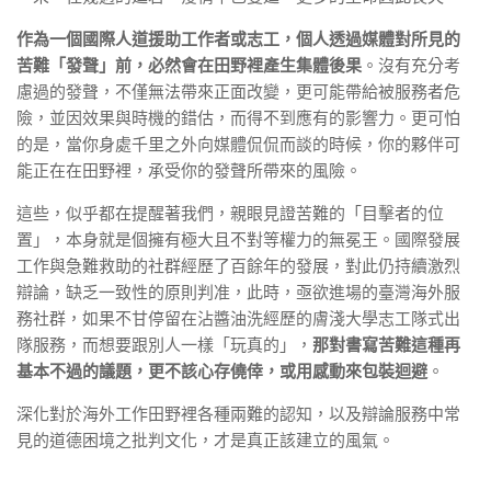
作為一個國際人道援助工作者或志工，個人透過媒體對所見的
苦難「發聲」前，必然會在田野裡產生集體後果
。沒有充分考
慮過的發聲，不僅無法帶來正面改變，更可能帶給被服務者危
險，並因效果與時機的錯估，而得不到應有的影響力。更可怕
的是，當你身處千里之外向媒體侃侃而談的時候，你的夥伴可
能正在在田野裡，承受你的發聲所帶來的風險。
這些，似乎都在提醒著我們，親眼見證苦難的「目擊者的位
置」，本身就是個擁有極大且不對等權力的無冕王。國際發展
工作與急難救助的社群經歷了百餘年的發展，對此仍持續激烈
辯論，缺乏一致性的原則判准，此時，亟欲進場的臺灣海外服
務社群，如果不甘停留在沾醬油洗經歷的膚淺大學志工隊式出
隊服務，而想要跟別人一樣「玩真的」，
那對書寫苦難這種再
基本不過的議題，更不該心存僥倖，或用感動來包裝迴避
。
深化對於海外工作田野裡各種兩難的認知，以及辯論服務中常
見的道德困境之批判文化，才是真正該建立的風氣。