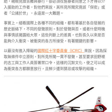
助，親眼見證苦難與暴行，卻必須在施暴者同意之下才得以介
入援助的工作者，對他們來說，其所見所聞究竟該「保密」或
者「公諸於世」，永遠是一大難題。
事實上，細看國際上各種不同的組織，都有著基於各自發展的
歷史脈絡下，不同的發聲原則。對於發聲與否，或者什麼時機
與事情該揭露給大眾，這些判斷上的差異，也對長久以來是否
能夠介入衝突、被衝突的各方所接受，有著關鍵的影響。
以最沒有進入障礙的
國際紅十字委員會（ICRC）
來說，因為採
取無條件中立原則，對所見所聞一貫不發聲，甚至要求田野裡
的志工與工作人員簽署禁口令，這樣的沉默文化，使之可以成
為衝突各方都願意放行，且鮮少遭到猜忌或攻擊的組織。