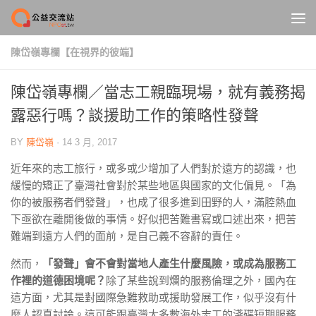
Skip to content
陳岱嶺專欄【在視界的彼端】
陳岱嶺專欄／當志工親臨現場，就有義務揭
露惡行嗎？談援助工作的策略性發聲
BY
陳岱嶺
·
14 3 月, 2017
近年來的志工旅行，或多或少增加了人們對於遠方的認識，也
緩慢的矯正了臺灣社會對於某些地區與國家的文化偏見。「為
你的被服務者們發聲」，也成了很多進到田野的人，滿腔熱血
下亟欲在離開後做的事情。好似把苦難書寫或口述出來，把苦
難端到遠方人們的面前，是自己義不容辭的責任。
然而，
「發聲」會不會對當地人產生什麼風險，或成為服務工
作裡的道德困境呢？
除了某些說到爛的服務倫理之外，國內在
這方面，尤其是對國際急難救助或援助發展工作，似乎沒有什
麼人認真討論。這可能跟臺灣大多數海外志工的淺碟短期服務