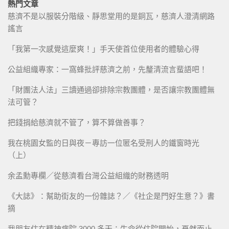
熱門文章
慈濟不是以服裝分階級、靜思堂用的是銅瓦，慈濟人澄清網路
謠言
「我第一次感覺這麼爽！」手天使首位使用者的體驗心得
公益組織專家：一窩蜂批評慈濟之前，先釐清流言蜚語吧！
「財團法人法」三讀通過卻排除宗教團體，是否讓宗教團體無
法可管？
把錢捐給慈濟就不管了，算不算做善事？
我在桃園女監的日與夜－專訪一位匿名受刑人的鐵窗時光
（上）
余孟勳專欄／從慈濟看台灣公益組織的財務透明
《大誌》：幫助街友的一份雜誌？／《社企是門好生意？》書
摘
我朋友住在精神病院 3000 多天：生命從住院開始，戞然而止