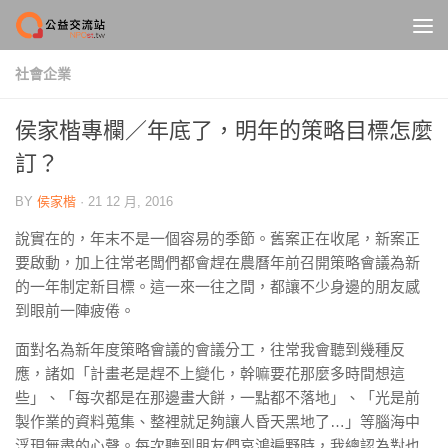
Skip to content
社會企業
侯家楷專欄／年底了，明年的策略目標怎麼
訂？
BY
侯家楷
·
21 12 月, 2016
說實在的，年末不是一個容易的季節。舊案正在收尾，新案正
要啟動，加上往常老闆們都會趕在農曆年前召開策略會議為新
的一年制定新目標。這一來一往之間，都讓不少身邊的朋友感
到眼前一陣疲倦。
面對名為新年度策略會議的會議分工，往常我會聽到幾種反
應，諸如「計畫老是趕不上變化，幹嘛要花那麼多時間想這
些」、「每次都是在那邊畫大餅，一點都不落地」、「光是前
製作業的資料蒐集、整裡就足夠讓人昏天黑地了…」等腦海中
浮現無盡的心聲。每次聽到朋友們哀鴻遍野時，我總認為對也