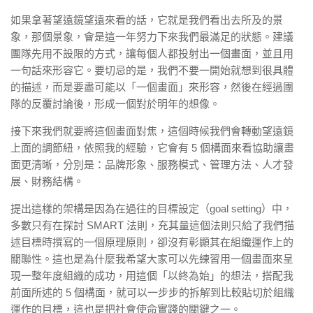
如果拿著望遠鏡望遠來看的話，它就是我們看出去所及的景
象，那個景象，會是這一年努力下來我們最滿足的狀態。建議
團隊先用不設限的方式，讓每個人都投射出一個畫面，並且用
一句話來形容它。要切忌的是，我們不要一開始就想到很具體
的描述，而是要盡可能以「一個畫面」來形容，然後在經過團
隊的反覆討論後，形成一個對於明年的想像。
接下來我們就要將這個畫面對焦，這個時候我們會轉動望遠鏡
上面的調節紐，依照我的經驗，它會有 5 個構面來看協助讓畫
面更清晰，分別是：品牌形象、服務模式、管理方法、人才發
展、財務結構。
提出這樣的架構是因為在過往的目標設定（goal setting）中，
多數只有在探討 SMART 法則，充其量這個法則只給了我們描
述目標時撰寫的一個原理原則，卻沒有彰顯其在組織運作上的
關聯性。這也是為什麼我希望大家可以先練習用一個畫面來呈
現一整年度組織的成功，用這個「以終為始」的想法，搭配我
前面所述的 5 個構面，就可以一步步的拆解到比較貼切於組織
運作的目標，這也是把社會使命實踐的關鍵之一。