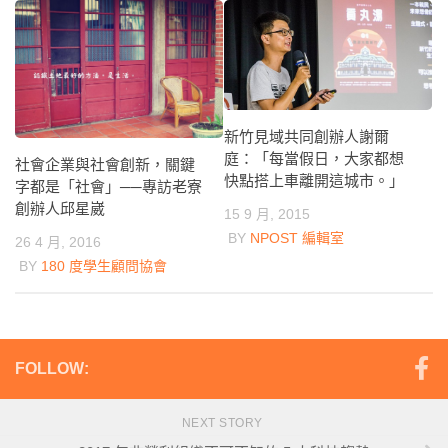
新竹見域共同創辦人謝爾
庭：「每當假日，大家都想
社會企業與社會創新，關鍵
快點搭上車離開這城市。」
字都是「社會」──專訪老寮
創辦人邱星崴
15 9 月, 2015
BY
NPOST 編輯室
26 4 月, 2016
BY
180 度學生顧問協會
FOLLOW:
NEXT STORY