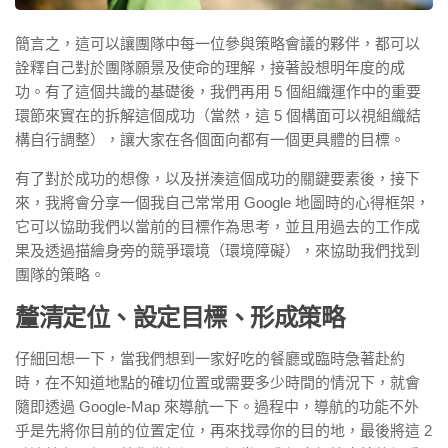
簡言之，這可以讓團隊中每一位參與策略會議的夥伴，都可以
詮釋自己對於團隊願景及使命的理解，接著設想明年度的成
功。有了這個共識的基礎後，我們再用 5 個組織運作中的重要
環節來實在的拆解這個成功（當然，這 5 個構面可以視組織結
構自行調整），讓大家在各個面向都有一個更具體的目標。
有了對於成功的想像，以及拼湊這個成功的關鍵要素後，接下
來，我將會分享一個我自己常常用 Google 地圖時的心得框架，
它可以協助我們以當前的目標作為思考，並且用過去的工作成
果及透過描繪身旁的競爭環境（環境障礙），來協助我們找到
團隊的策略。
釐清定位、設定目標、形成策略
仔細回想一下，當我們想到一家好吃的餐廳或臨時急著赴約
時，在不知道地點的確切位置或需要多少時間的情況下，就會
隨即透過 Google-Map 來導航一下。過程中，導航的功能不外
乎是先將你目前的位置定位，再來找尋你的目的地，最後將這 2