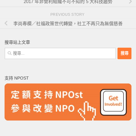
2017 年非營利組織不可不知的 5 大科技趨勢
PREVIOUS STORY
李尚專欄／社福政策世代轉變，社工不再只為無償慈善
搜尋站上文章
搜
尋
關
鍵
支持 NPOST
字: