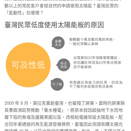
數以上的常民家戶會很自然的申請使用太陽能？臺灣民眾的
「能動性」在哪裡？
臺灣民眾低度使用太陽能板的原因
2009 年 8 月，莫拉克重創臺灣，也催殘了屏東。當時的屏東縣
長曹啟鴻趁勢推動「養水種電」，將原本就因超抽地下水而地
層下陷的魚塭及蓮霧果園災區，改租給電廠架設太陽能板，配
合同年甫通過的再生能源發展條例，臺電因此保證收購太陽光