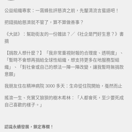
公益組織專家：一窩蜂批評慈濟之前，先釐清流言蜚語吧！
把錢捐給慈濟就不管了，算不算做善事？
《大誌》：幫助街友的一份雜誌？／《社企是門好生意？》書
摘
【捐款人想什麼？】「我非常重視財報的合理度、透明度」、
「暫時不會想再捐給全球性組織，想支持更多在地服務型組
織」、「對社會或自己的想法一陣一陣改變，讓我暫時無捐款
意願」
我朋友住在精神病院 3000 多天：生命從住院開始，戞然而止
搖滾一生、充實又狼狽的樹木希林：「人都會死，至少要死成
自己喜歡的樣子。」
認識永續發展，鎖定專欄！