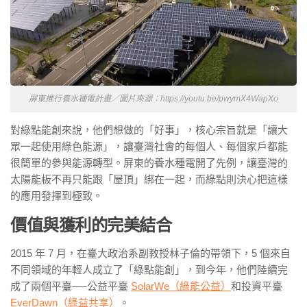
屏東推行養水種電計畫／圖片來源：https://youtu.be/pwymX4WapXo
對綠點能創來說，他們想做的「好事」，核心宗旨就是「讓大
眾一起使用綠色能源」，讓臺灣社會的每個人、每個家戶都能
很簡單的參與能源轉型。屏東的養水種電開了先例，讓臺灣的
太陽能板不再只能跟「屋頂」綁在一起，而綠點則決心把這樣
的應用發揮到極致。
價值與獲利的完美結合
2015 年 7 月，在臺大政治系副教授林子倫的帶領下，5 個來自
不同領域的年輕人成立了「綠點能創」，到今年，他們陸續完
成了兩個平臺──公益平臺
SolarWe（綠能公益）
和投資平臺
EverDawn（綠益共享）
。