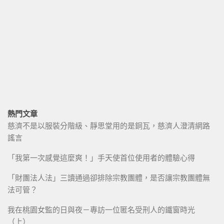
熱門文章
慈濟不是以服裝分階級、靜思堂用的是銅瓦，慈濟人澄清網路
謠言
「我第一次感覺這麼爽！」手天使首位使用者的體驗心得
「財團法人法」三讀通過卻排除宗教團體，是否讓宗教團體無
法可管？
我在桃園女監的日與夜－專訪一位匿名受刑人的鐵窗時光
（上）