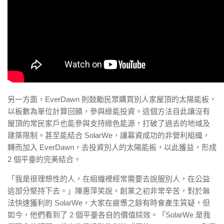
另一方面，EverDawn 則鼓勵民眾購買別人家屋頂的太陽能板，
以板數為單位計算回饋，參與綠能投資。這個方法自此讓沒有
屋頂的常民家戶也能參與支持綠色能源，打破了過去的地域及
建築限制。甚至能結合 SolarWe，讓募資成功的非營利組織，
轉而加入 EverDawn，去投資別人的太陽能板，以此獲益，形成
2 個平臺的完美結合。
「我是很理想性的人，在組織裡經常需要去說服別人，在公益
這部分堅持下去。」陳惠萍笑說，創業之初非常辛苦，對於無
法快速獲利的 SolarWe，大家在疲憊之餘有時會產生質疑，但
如今，他們看到了 2 個平臺各自的價值綜效。「SolarWe 是我