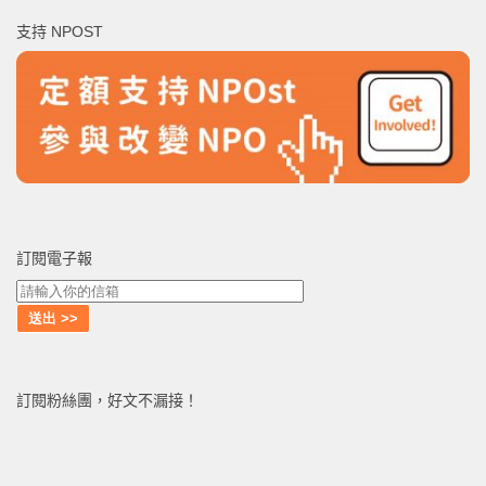
鍵
支持 NPOST
字:
訂閱電子報
訂閱粉絲團，好文不漏接！