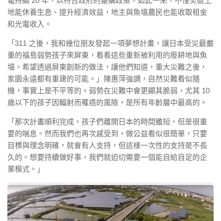
電持續 20 年，以符合政府的躉購政策。如此一來，不僅災區土
地能休養生息、提升經濟效益，地主與魚塭農民也能收取租金
和光電收入。
「311 之後，我和幾位朋友發起一項夢想計畫，讓日本受災最嚴
重的福島弱勢孩子來屏東，看看這些重新被利用的廢耕地與魚
塭。希望透過屏東創新的做法，讓他們知道，重大災難之後，
家園永遠都有重建的可能。」陳惠萍強調，自然災難看似隨
機，事實上是不平等的。弱勢在災難中會更顯其脆弱，尤其 10
歲以下的孩子因輻射而罹癌的風險，是所有年齡層中最高的。
「那次計畫順利完成，孩子們離開日本的時間雖短，但是很重
要的喘息。然而我們也再次感受到，做公益看似很簡單，只要
目標與理念明確，就會有人支持，但這樣一次性的支持是不長
久的。想要持續做好事，我們就迫切需要一個能自給自足的企
業模式。」