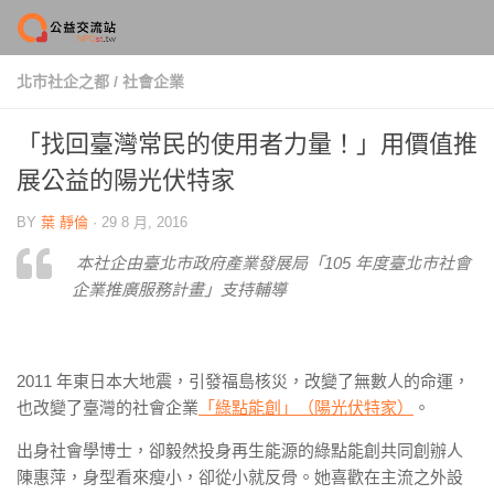
Skip to content
北市社企之都
/
社會企業
「找回臺灣常民的使用者力量！」用價值推
展公益的陽光伏特家
BY
葉 靜倫
·
29 8 月, 2016
本社企由臺北市政府產業發展局「105 年度臺北市社會
企業推廣服務計畫」支持輔導
2011 年東日本大地震，引發福島核災，改變了無數人的命運，
也改變了臺灣的社會企業
「綠點能創」（陽光伏特家）
。
出身社會學博士，卻毅然投身再生能源的綠點能創共同創辦人
陳惠萍，身型看來瘦小，卻從小就反骨。她喜歡在主流之外設