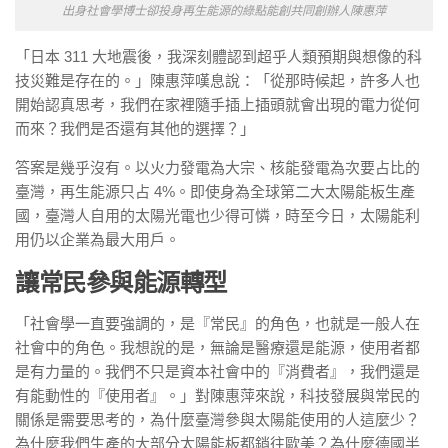
出身社會學博士卻投身再生能源的綠點能創共同創辦人陳惠萍
「日本 311 大地震後，我深刻體認到超乎人類預期與想像的科
技災難是存在的。」陳惠萍嘆息說：「從那時候起，許多人也
開始認真思考，我們在家裡隨手插上插頭就會出現的電力從何
而來？我們是否還有其他的選擇？」
答案是幾乎沒有。以火力發電為大宗、核能發電為次要占比的
臺灣，再生能源只占 4%。即使身為全球第二大太陽能板生產
國，臺灣人自用的太陽光電也少得可憐，時至今日，太陽能利
用仍以企業為最大用戶。
讓常民參與能源轉型
「社會學一直要強調的，是『常民』的角色，也就是一般人在
社會中的角色。我想說的是，無論是醫療還是能源，使用者都
是有力量的。我們不只是資本社會中的『消費者』，我們還是
有能動性的『使用者』。」對陳惠萍來說，科技發展與常民的
關係是需要思考的，為什麼臺灣參與太陽能使用的人這麼少？
為什麼我們生產的大部分太陽能板都銷往歐美？為什麼德國半