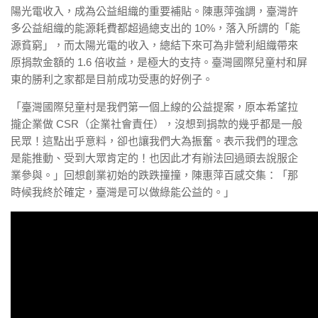
陽光電收入，成為公益組織的重要補貼。陳惠萍強調，臺灣許
多公益組織的能源耗費都超過總支出的 10%，落入所謂的「能
源貧窮」，而太陽光電的收入，總結下來可為非營利組織帶來
原捐款金額的 1.6 倍收益，是極大的支持。臺灣國際兒童村和屏
東的勝利之家都是目前成功受惠的好例子。
「臺灣國際兒童村是我們第一個上線的公益提案，原本希望拉
攏企業做 CSR（企業社會責任），沒想到捐款的幾乎都是一般
民眾！這點出乎意料，卻也讓我們大為振奮。表示我們的理念
是能推動、受到大眾肯定的！也因此才有辦法回過頭去說服企
業參與。」回想創業初始的跌跌撞撞，陳惠萍百感交集：「那
時候我終於確定，臺灣是可以做綠能公益的。」