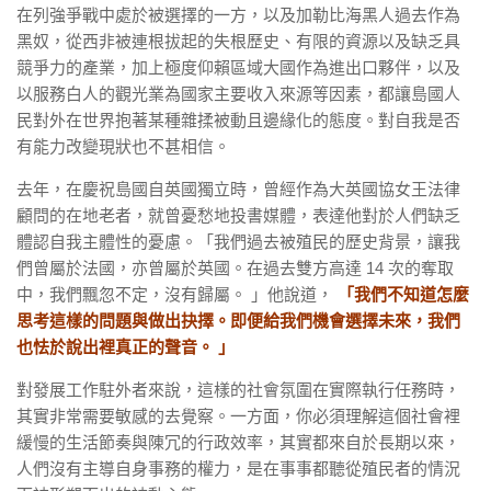
在列強爭戰中處於被選擇的一方，以及加勒比海黑人過去作為
黑奴，從西非被連根拔起的失根歷史、有限的資源以及缺乏具
競爭力的產業，加上極度仰賴區域大國作為進出口夥伴，以及
以服務白人的觀光業為國家主要收入來源等因素，都讓島國人
民對外在世界抱著某種雜揉被動且邊緣化的態度。對自我是否
有能力改變現狀也不甚相信。
去年，在慶祝島國自英國獨立時，曾經作為大英國協女王法律
顧問的在地老者，就曾憂愁地投書媒體，表達他對於人們缺乏
體認自我主體性的憂慮。「我們過去被殖民的歷史背景，讓我
們曾屬於法國，亦曾屬於英國。在過去雙方高達 14 次的奪取
中，我們飄忽不定，沒有歸屬。 」他說道，
「我們不知道怎麼
思考這樣的問題與做出抉擇。即便給我們機會選擇未來，我們
也怯於說出裡真正的聲音。 」
對發展工作駐外者來說，這樣的社會氛圍在實際執行任務時，
其實非常需要敏感的去覺察。一方面，你必須理解這個社會裡
緩慢的生活節奏與陳冗的行政效率，其實都來自於長期以來，
人們沒有主導自身事務的權力，是在事事都聽從殖民者的情況