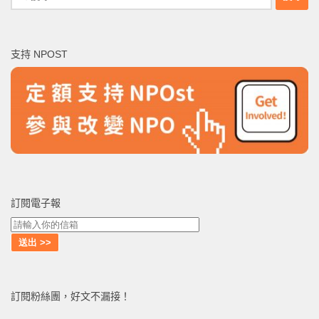
尋
關
鍵
支持 NPOST
字:
訂閱電子報
訂閱粉絲團，好文不漏接！