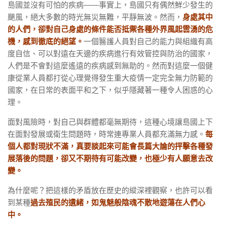
島國並沒有可怕的疾病——事實上，島國只有偶然鮮少發生的
颶風，絕大多數的時光無災無難，平靜無波。然而，
身處其中
的人們，卻對自己身處的條件能否抵禦各種外界風起雲湧的危
機，感到徹底的絕望。
一個醫護人員對自己的能力與組織有高
度自信、可以對遠在天邊的疾病進行有效管控與防治的國家，
人們是不會對這麼遙遠的疾病感到無助的。然而對這麼一個健
康從業人員都打從心理覺得發生重大疫情一定完全無力防範的
國家，在日常的表面平和之下，似乎隱藏著一種令人困惑的心
理。
面對風險時，對自己與群體都毫無期待，這種心境讓島國上下
在面對發展或衛生問題時，時常連專業人員都充滿無力感。
每
個人都對現狀不滿，真要談起來可能會長篇大論的抨擊各種發
展落後的問題，卻又不期待有可能改變，也極少有人願意去改
變。
為什麼呢？把這樣的矛盾放在歷史的縱深裡觀察，也許可以看
到某種
過去殖民的遺緒，如鬼魅般陰魂不散地遊蕩在人們心
中。