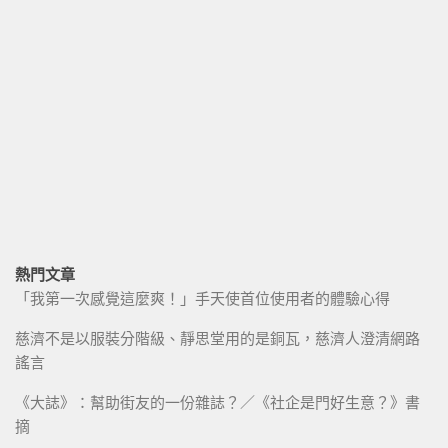
熱門文章
「我第一次感覺這麼爽！」手天使首位使用者的體驗心得
慈濟不是以服裝分階級、靜思堂用的是銅瓦，慈濟人澄清網路
謠言
《大誌》：幫助街友的一份雜誌？／《社企是門好生意？》書
摘