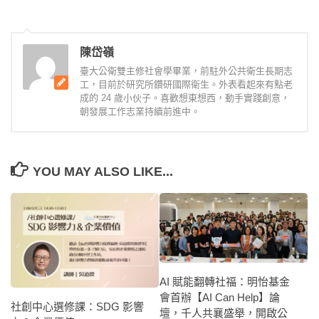
陳岱嶺
臺大公衛雙主修社會學畢業，前駐外公共衛生長期志
工，目前於研究所鑽研國際衛生。外表看起來有點老
成的 24 歲小伙子。喜歡想東想西，動手實踐創意，
朝發展工作志業持續前進中。
YOU MAY ALSO LIKE...
AI 賦能翻轉社福：明怡基金
會首辦【AI Can Help】論
社創中心選修課：SDG 影響
壇，千人共襄盛舉，開啟公