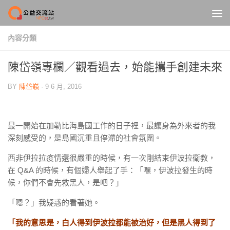
Skip to content
內容分類
陳岱嶺專欄／觀看過去，始能攜手創建未來
BY
陳岱嶺
·
9 6 月, 2016
最一開始在加勒比海島國工作的日子裡，最讓身為外來者的我
深刻感受的，是島國沉重且停滯的社會氛圍。
西非伊拉拉疫情還很嚴重的時候，有一次剛結束伊波拉衛教，
在 Q&A 的時候，有個婦人舉起了手：「嘿，伊波拉發生的時
候，你們不會先救黑人，是吧？」
「嗯？」我疑惑的看著她。
「我的意思是，白人得到伊波拉都能被治好，但是黑人得到了