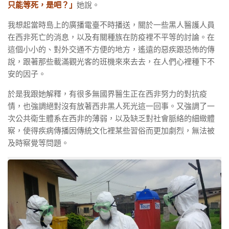
只能等死，是吧？」
她說。
我想起當時島上的廣播電臺不時播送，關於一些黑人醫護人員
在西非死亡的消息，以及有關種族在防疫裡不平等的討論。在
這個小小的、對外交通不方便的地方，遙遠的惡疾跟恐怖的傳
說，跟著那些載滿觀光客的班機來來去去，在人們心裡種下不
安的因子。
於是我跟她解釋，有很多無國界醫生正在西非努力的對抗疫
情，也強調絕對沒有放著西非黑人死光這一回事。又強調了一
次公共衛生體系在西非的薄弱，以及缺乏對社會脈絡的細緻體
察，使得疾病傳播因傳統文化裡某些習俗而更加劇烈，無法被
及時察覺等問題。