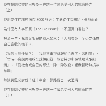
我在桃園女監的日與夜－專訪一位匿名受刑人的鐵窗時光
（上）
我朋友住在精神病院 3000 多天：生命從住院開始，戞然而止
為什麼有人寧願買《The Big Issue》，不願買口香糖？
搖滾一生、充實又狼狽的樹木希林：「人都會死，至少要死成
自己喜歡的樣子。」
【捐款人想什麼？】「我非常重視財報的合理度、透明度」、
「暫時不會想再捐給全球性組織，想支持更多在地服務型組
織」、「對社會或自己的想法一陣一陣改變，讓我暫時無捐款
意願」
每逢災難必討伐？紅十字會：網路傳言一次澄清
我在桃園女監的日與夜－專訪一位匿名受刑人的鐵窗時光
（下）