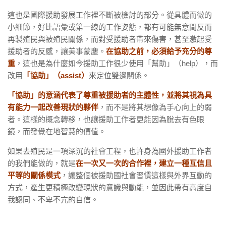
這也是國際援助發展工作裡不斷被檢討的部分。從具體而微的
小細節，好比語彙或第一線的工作姿態，都有可能無意間反而
再製殖民與被殖民關係，而對受援助者帶來傷害，甚至激起受
援助者的反感，讓美事蒙塵。
在協助之前，必須給予充分的尊
重
，這也是為什麼如今援助工作很少使用「幫助」（help），而
改用
「協助」（assist）
來定位雙邊關係。
「協助」的意涵代表了尊重被援助者的主體性，並將其視為具
有能力一起改善現狀的夥伴
，而不是將其想像為手心向上的弱
者。這樣的概念轉移，也讓援助工作者更能因為脫去有色眼
鏡，而發覺在地智慧的價值。
如果去殖民是一項深沉的社會工程，也許身為國外援助工作者
的我們能做的，就是
在一次又一次的合作裡，建立一種互信且
平等的關係模式
，讓整個被援助國社會習慣這樣與外界互動的
方式，產生更積極改變現狀的意識與動能，並因此帶有高度自
我認同、不卑不亢的自信。