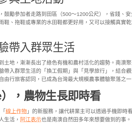
鼓勵參加者走路到田區（500～1200公尺），省錢、安
雨鞋、拖鞋或專業的水田鞋都更好用，又可以接觸真實乾
驗帶入群眾生活
到土地，漸漸長出了綠色有機和農村活化的趨勢。南澳聚
驗帶入群眾生活的「換工假期」與「見學旅行」，結合觀
自由行旅客認同，已成為台灣最大規模農事體驗聚落之一
Line），農物生長即時看
出「
線上作物
」的新服務，讓代耕業主可以透過手機即時
人生活，
阿江表示
也是南澳自然田多年來想要做到的事。