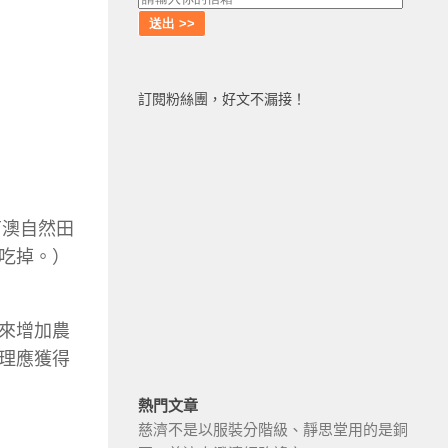
訂閱粉絲團，好文不漏接！
南澳自然田
吃掉。）
來增加農
理應獲得
熱門文章
慈濟不是以服裝分階級、靜思堂用的是銅