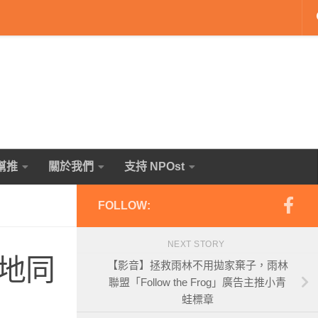
幫推
關於我們
支持 NPOst
FOLLOW:
NEXT STORY
地同
【影音】拯救雨林不用拋家棄子，雨林
聯盟「Follow the Frog」廣告主推小青
蛙標章