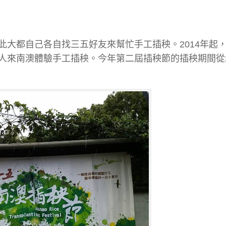
此大都自己各自找三五好友來幫忙手工插秧。2014年起
來南澳體驗手工插秧。今年第二屆插秧節的插秧期間從20