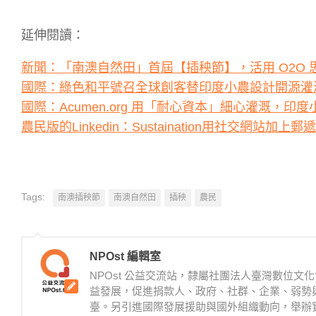
延伸閱讀：
新聞：「南澳自然田」首屆【插秧節】，活用 O2O
國際：綠色和平號召全球創客替印度小農設計開源灌
國際：Acumen.org 用「耐心資本」細心灌溉
農民版的Linkedin：Sustaination用社交網站
Tags:
南澳插秧節
南澳自然田
插秧
農民
NPOst 編輯室
NPOst 公益交流站，隸屬社團法人臺灣數位
益發展，促進捐款人、政府、社群、企業、弱勢
臺。另引進國際發展援助與國外組織動向，舉辦