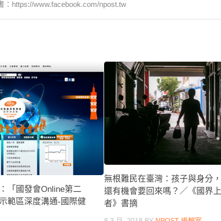
www.facebook.com/npost.tw
無根難民在臺灣：孩子與身分
「國發會Online第二
還有機會要回來嗎？／《國界
示範區深度溝通-國際健
者》書摘
8 3 月, 2018
BY
NPOST 編輯室