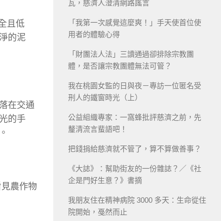
瓦，慈濟人澄清網路謠言
「我第一次感覺這麼爽！」手天使首位使
全且低
用者的體驗心得
淨的泥
「財團法人法」三讀通過卻排除宗教團
體，是否讓宗教團體無法可管？
我在桃園女監的日與夜－專訪一位匿名受
刑人的鐵窗時光（上）
落在交通
公益組織專家：一窩蜂批評慈濟之前，先
光的手
釐清流言蜚語吧！
。
把錢捐給慈濟就不管了，算不算做善事？
《大誌》：幫助街友的一份雜誌？／《社
企是門好生意？》書摘
看見農作物
我朋友住在精神病院 3000 多天：生命從住
院開始，戞然而止