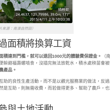
片來源：南澳自然田）
過面積將換算工資
面積達到門檻，就可以退回1000元的體驗費保證金。
（
便躲避福壽螺啃食，沒插完無法放乾水，積水處秧苗會被
農產品。
互助的良性生產活動，而不是以觀光服務業的做法，反過
然是互助，則無需收費，而若做得更多、幫助了農戶，也
參與土地活動