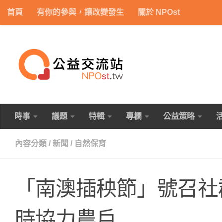
首頁
有你的參與，讓改變發生
關於 NPOst
Skip to content
時事
議題
特輯
專欄
公益策略
內容分類
/
新聞
/
自然保育
「南澳插秧節」號召社
時協力農戶