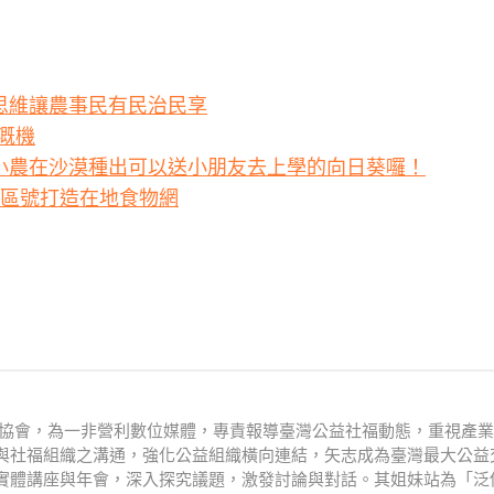
 思維讓農事民有民治民享
溉機
，印度小農在沙漠種出可以送小朋友去上學的向日葵囉！
加上郵遞區號打造在地食物網
文化協會，為一非營利數位媒體，專責報導臺灣公益社福動態，重視產
與社福組織之溝通，強化公益組織橫向連結，矢志成為臺灣最大公益
實體講座與年會，深入探究議題，激發討論與對話。其姐妹站為「泛