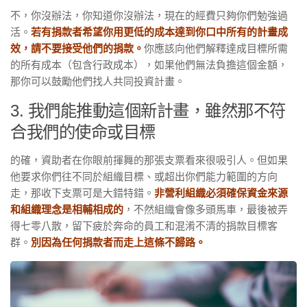
不，你沒辦法，你知道你沒辦法，現在的經費只夠你們勉強過
活。
若有捐款者希望你用更低的成本達到你口中所有的計畫成
效，請不要接受他們的捐款。
你應該向他們解釋達成目標所需
的所有成本（包含行政成本），如果他們無法負擔這個金額，
那你可以鼓勵他們找人共同投資計畫。
3. 我們能推動這個新計畫，雖然那不符
合我們的使命或目標
的確，資助者在你眼前揮舞的那張支票看來很吸引人。但如果
他要求你們往不同於組織目標、或超出你們能力範圍的方向
走，那收下支票可是大錯特錯。
非營利組織必須確保資金來源
和組織理念是相輔相成的
，不然組織會像多頭馬車，最後被弄
得七零八散，留下疲於奔命的員工和混淆不清的捐款目標客
群。
別因為任何捐款者而走上這條不歸路。