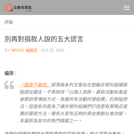
Skip to content
評論
別再對捐款人說的五大謊言
BY
NPOST 編輯室
·
16 5 月, 2016
編按：
「籌資不募款」
部落格系列文章旨在鼓勵非營利組織跳
脫過往觀念，不再抱持「以個人捐款、募款活動和基金
會獎助等傳統方式，負擔所有活動所需經費」的狹隘想
法。這個系列是為了讓非營利組織們打造更有策略且寬
廣的募資方法，確保大家有足夠的資金推動社會改變。
本篇即為其中的熱門精選之一。
非營利組織若想就此跳脫募款的惡性循環，就必須拿出勇氣，