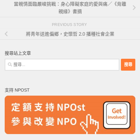
當親情面臨嚴峻挑戰：身心障礙家庭的愛與痛／《背離
親緣》書摘
PREVIOUS STORY
將青年送進偏鄉，史懷哲 2.0 播種社會企業
搜尋站上文章
搜
尋
關
鍵
支持 NPOST
字: