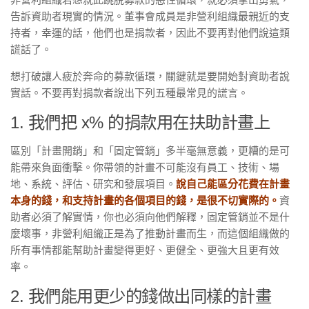
告訴資助者現實的情況。董事會成員是非營利組織最親近的支
持者，幸運的話，他們也是捐款者，因此不要再對他們說這類
謊話了。
想打破讓人疲於奔命的募款循環，關鍵就是要開始對資助者說
實話。不要再對捐款者說出下列五種最常見的謊言。
1. 我們把 x% 的捐款用在扶助計畫上
區別「計畫開銷」和「固定管銷」多半毫無意義，更糟的是可
能帶來負面衝擊。你帶領的計畫不可能沒有員工、技術、場
地、系統、評估、研究和發展項目。
說自己能區分花費在計畫
本身的錢，和支持計畫的各個項目的錢，是很不切實際的。
資
助者必須了解實情，你也必須向他們解釋，固定管銷並不是什
麼壞事，非營利組織正是為了推動計畫而生，而這個組織做的
所有事情都能幫助計畫變得更好、更健全、更強大且更有效
率。
2. 我們能用更少的錢做出同樣的計畫