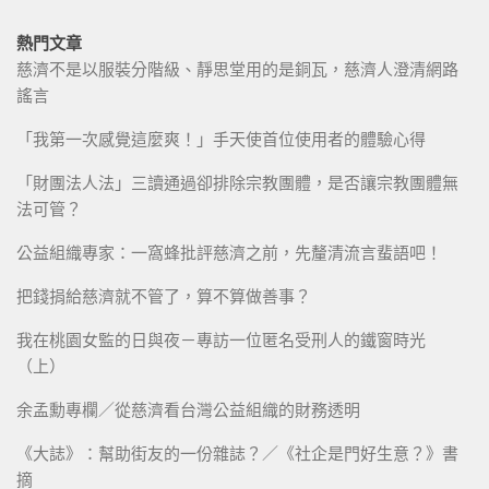
熱門文章
慈濟不是以服裝分階級、靜思堂用的是銅瓦，慈濟人澄清網路
謠言
「我第一次感覺這麼爽！」手天使首位使用者的體驗心得
「財團法人法」三讀通過卻排除宗教團體，是否讓宗教團體無
法可管？
公益組織專家：一窩蜂批評慈濟之前，先釐清流言蜚語吧！
把錢捐給慈濟就不管了，算不算做善事？
我在桃園女監的日與夜－專訪一位匿名受刑人的鐵窗時光
（上）
余孟勳專欄／從慈濟看台灣公益組織的財務透明
《大誌》：幫助街友的一份雜誌？／《社企是門好生意？》書
摘