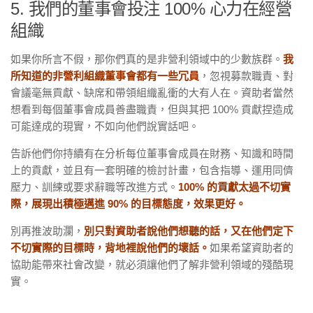
5. 我們的董事會投注 100% 心力在經營
組織
如果你所言不假，那你們真的是非營利領域中的少數族群。
我
所知道的非營利組織董事會都有一些冗員
，忽視募款職責、對
會議毫無貢獻、缺席和帶領組織亂衝的大有人在。資助者當然
想看到每個董事會成員善盡職責，但與其把 100% 貢獻捏造成
可能達成的現實，不如向他們說實話吧。
告訴他們你持續有在分析每位董事會成員在財務、知識和時間
上的貢獻，並且有一套明確的檢討計畫，包含指導、運用同儕
壓力、訓練或要求辭職等改進方式。
100% 的貢獻太過不切實
際，展現出積極邁進 90% 的目標態度，效果更好。
別再推波助瀾，
別只對資助者說他們想聽的話，又在他們定下
不切實際的目標時，背地裡說他們的壞話。
如果希望資助者的
協助能帶來社會改變，就必須讓他們了解非營利領域的殘酷現
實。